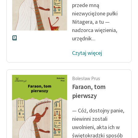
przede mną
Zespół
niezwyciężone pułki
Nitagera, a tu —
Zasady wykorzystania
nadzorca więzienia,
Wolnych Lektur
urzędnik...
Logotypy
Czytaj więcej
Materiały promocyjne
Polityka prywatności
Bolesław Prus
Regulamin biblioteki
Faraon, tom
pierwszy
Dane fundacji i
sprawozdania finansowe
— Cóż, dostojny panie,
Regulamin darowizn
niewinni zostali
uwolnieni, akta ich w
Informacja o treściach
świętokradzki sposób
wrażliwych