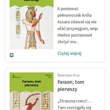
feministycznej
A ponieważ
Ręce pełne poezji
pełnomocnik króla
Assara zdawał się nie
Kolekcje edukacyjne
ufać przysięgom, więc
twórców przechodzących
Herhor postanowił
do domeny publicznej,
złożyć mu...
lektur szkolnych oraz
Starego Testamentu
Czytaj więcej
Odkurzamy bohaterów
Szkoła Poezji Wolnych
Lektur
Bolesław Prus
Faraon, tom
O nas
pierwszy
Kontakt
„Straszna rzecz!…
O projekcie
Tam rozstąpiły się