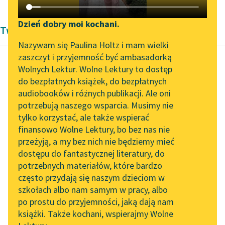
Katalog DAISY
Zgłoś brak utworu
Podkasty o książkach
Dzień dobry moi kochani.
Twórczość Bolesław Prus
Aktualności
Narzędzia
Nazywam się Paulina Holtz i mam wielki
zaszczyt i przyjemność być ambasadorką
Zapraszamy na spotkanie
Mapa Wolnych Lektur
Wolnych Lektur. Wolne Lektury to dostęp
online z tłumaczkami
do bezpłatnych książek, do bezpłatnych
Bolesław Prus
Leśmianator
literatury skandynawskiej
audiobooków i różnych publikacji. Ale oni
Faraon, tom drugi
potrzebują naszego wsparcia. Musimy nie
Przewodnik dla piszących i
Spotkanie z Katarzyną
tylko korzystać, ale także wspierać
czytających
— Widzisz więc,
Tunkiel w Oslo
finansowo Wolne Lektury, bo bez nas nie
dostojny panie —
przeżyją, a my bez nich nie będziemy mieć
Wolne Lektury na 32.
mówił Hiram — że w
dostępu do fantastycznej literatury, do
Pol’and’Rock Festivalu
API
jednym wypadku
potrzebnych materiałów, które bardzo
kapłani mogliby, a
„Kochanek Lady
OAI-PMH
często przydają się naszym dzieciom w
nawet musieliby...
Chatterley” do słuchania
szkołach albo nam samym w pracy, albo
Widget Wolnych Lektur
na Wolnych Lekturach
po prostu do przyjemności, jaką dają nam
Czytaj więcej
książki. Także kochani, wspierajmy Wolne
Przypisy
Nowy audiobook –