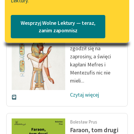
Lektury.
„Marzenie o Oriencie”
Katalog
Sophie Elkan
Katalog w formacie PDF
Bolesław Prus
Blog
Wesprzyj Wolne Lektury — teraz,
Faraon, tom drugi
zanim zapomnisz
Ramzes chętnie
Lektury szkolne i klasyka
zgodził się na
literatury do słuchania dla
zaprosiny, a święci
uczennic i uczniów z
kapłani Mefres i
niepełnosprawnościami
Mentezufis nic nie
E-kolekcja lektur
mieli...
szkolnych i literatury do
słuchania dla uczennic i
Czytaj więcej
uczniów z
niepełnosprawnościami
Feministyczne inspiracje.
Bolesław Prus
Popularyzacja
Faraon, tom drugi
skandynawskiej literatury