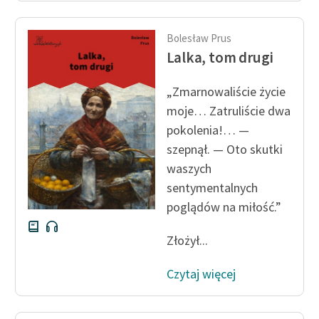
Ręce pełne poezji
Kolekcje edukacyjne
Bolesław Prus
twórców przechodzących
Lalka, tom drugi
do domeny publicznej,
lektur szkolnych oraz
„Zmarnowaliście życie
Starego Testamentu
moje… Zatruliście dwa
pokolenia!… —
Odkurzamy bohaterów
szepnął. — Oto skutki
Szkoła Poezji Wolnych
waszych
Lektur
sentymentalnych
poglądów na miłość.”
O nas
Kontakt
Złożył...
O projekcie
Czytaj więcej
Zespół