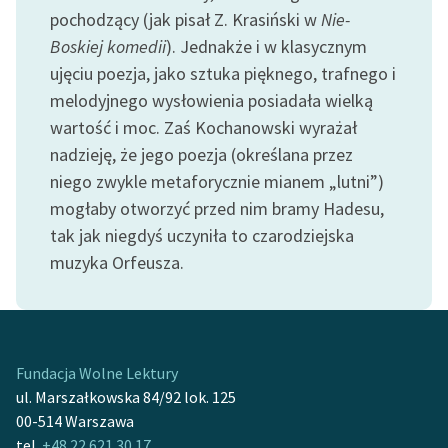
pochodzący (jak pisał Z. Krasiński w
Nie-
Boskiej komedii
). Jednakże i w klasycznym
ujęciu poezja, jako sztuka pięknego, trafnego i
melodyjnego wysłowienia posiadała wielką
wartość i moc. Zaś Kochanowski wyrażał
nadzieję, że jego poezja (określana przez
niego zwykle metaforycznie mianem „lutni”)
mogłaby otworzyć przed nim bramy Hadesu,
tak jak niegdyś uczyniła to czarodziejska
muzyka Orfeusza.
Fundacja Wolne Lektury
ul. Marszałkowska 84/92 lok. 125
00-514 Warszawa
tel.
+48 22 621 30 17