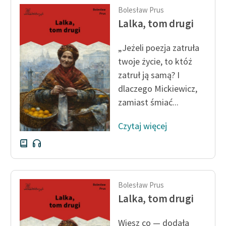
Bolesław Prus
Zasady wykorzystania
Lalka, tom drugi
Wolnych Lektur
„Jeżeli poezja zatruła
Logotypy
twoje życie, to któż
Materiały promocyjne
zatruł ją samą? I
dlaczego Mickiewicz,
Polityka prywatności
zamiast śmiać...
Regulamin biblioteki
Czytaj więcej
Dane fundacji i
sprawozdania finansowe
Regulamin darowizn
Bolesław Prus
Informacja o treściach
Lalka, tom drugi
wrażliwych
Deklaracja dostępności
Wiesz co — dodała