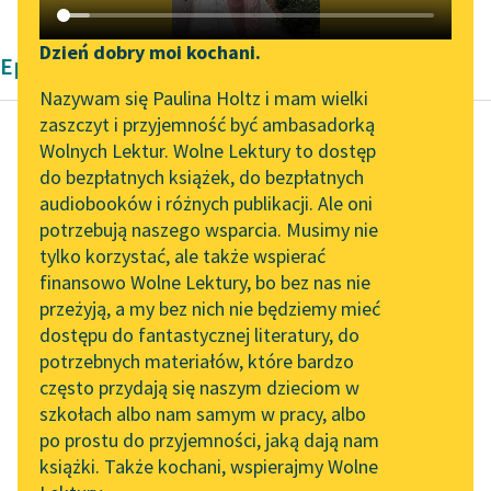
Katalog DAISY
Zgłoś brak utworu
Podkasty o książkach
Dzień dobry moi kochani.
Epika Bolesław Prus
Aktualności
Narzędzia
Nazywam się Paulina Holtz i mam wielki
zaszczyt i przyjemność być ambasadorką
„Prokurator Alicja Horn”
Mapa Wolnych Lektur
Wolnych Lektur. Wolne Lektury to dostęp
do słuchania
do bezpłatnych książek, do bezpłatnych
Bolesław Prus
Leśmianator
audiobooków i różnych publikacji. Ale oni
,,Ogniem i
Byliśmy częścią AI Impact
potrzebują naszego wsparcia. Musimy nie
Przewodnik dla piszących i
mieczem", powieść
Lab
tylko korzystać, ale także wspierać
czytających
z dawnych lat
finansowo Wolne Lektury, bo bez nas nie
Zapraszamy na spotkanie
Henryka
przeżyją, a my bez nich nie będziemy mieć
online z tłumaczkami
Sienkiewicza
dostępu do fantastycznej literatury, do
literatury skandynawskiej
API
potrzebnych materiałów, które bardzo
Spotkanie z Katarzyną
OAI-PMH
Utarła się nawet
często przydają się naszym dzieciom w
Tunkiel w Oslo
szkołach albo nam samym w pracy, albo
opinia, że poecie wolno
Widget Wolnych Lektur
po prostu do przyjemności, jaką dają nam
przerabiać ten biedny
102. lata temu zmarł
książki. Także kochani, wspierajmy Wolne
Przypisy
świat, jak mu się
Joseph Conrad