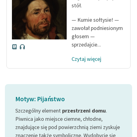
stół.
— Kumie sołtysie! —
zawołał podniesionym
głosem —
sprzedajcie...
Czytaj więcej
Motyw: Pijaństwo
Szczególny element
przestrzeni
domu
.
Piwnica jako miejsce ciemne, chłodne,
znajdujące się pod powierzchnią ziemi zyskuje
znaczenie także symboliczne. Wydobycie się