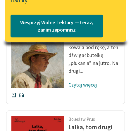
Lektury.
„Marzenie o Oriencie”
Katalog
Sophie Elkan
Katalog w formacie PDF
Bolesław Prus
Blog
Wesprzyj Wolne Lektury — teraz,
Antek
zanim zapomnisz
Zwykle sołtys wiódł
Lektury szkolne i klasyka
kowala pod rękę, a ten
literatury do słuchania dla
dźwigał butelkę
uczennic i uczniów z
„płukania” na jutro. Na
niepełnosprawnościami
drugi...
E-kolekcja lektur
szkolnych i literatury do
Czytaj więcej
słuchania dla uczennic i
uczniów z
niepełnosprawnościami
Feministyczne inspiracje.
Bolesław Prus
Popularyzacja
Lalka, tom drugi
skandynawskiej literatury