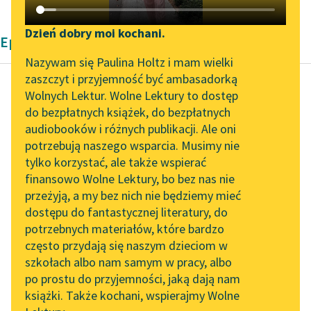
Katalog DAISY
Zgłoś brak utworu
Podkasty o książkach
Dzień dobry moi kochani.
Epika Bolesław Prus
Aktualności
Narzędzia
Nazywam się Paulina Holtz i mam wielki
zaszczyt i przyjemność być ambasadorką
Zapraszamy na spotkanie
Mapa Wolnych Lektur
Wolnych Lektur. Wolne Lektury to dostęp
online z tłumaczkami
do bezpłatnych książek, do bezpłatnych
Bolesław Prus
Leśmianator
literatury skandynawskiej
audiobooków i różnych publikacji. Ale oni
Antek
potrzebują naszego wsparcia. Musimy nie
Przewodnik dla piszących i
Spotkanie z Katarzyną
tylko korzystać, ale także wspierać
czytających
A tak — odpowiada
Tunkiel w Oslo
finansowo Wolne Lektury, bo bez nas nie
sołtys. — Takem ci się
przeżyją, a my bez nich nie będziemy mieć
Wolne Lektury na 32.
zgadał w kancelarii, że
dostępu do fantastycznej literatury, do
Pol’and’Rock Festivalu
API
muszę choć odrobinę
potrzebnych materiałów, które bardzo
zęby...
„Kochanek Lady
OAI-PMH
często przydają się naszym dzieciom w
Chatterley” do słuchania
szkołach albo nam samym w pracy, albo
Widget Wolnych Lektur
Czytaj więcej
na Wolnych Lekturach
po prostu do przyjemności, jaką dają nam
książki. Także kochani, wspierajmy Wolne
Przypisy
Nowy audiobook –