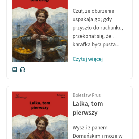
feministycznej
Czuł, że oburzenie
Ręce pełne poezji
uspakaja go; gdy
przyszło do rachunku,
Kolekcje edukacyjne
przekonał się, że…
twórców przechodzących
karafka była pusta...
do domeny publicznej,
lektur szkolnych oraz
Czytaj więcej
Starego Testamentu
Odkurzamy bohaterów
Szkoła Poezji Wolnych
Lektur
Bolesław Prus
Lalka, tom
O nas
pierwszy
Kontakt
Wyszli z panem
O projekcie
Domańskim i może w