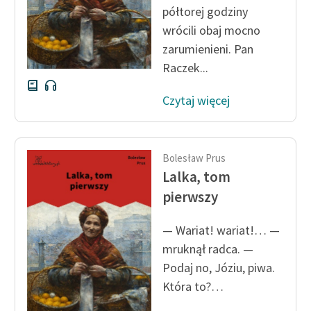
półtorej godziny
Zespół
wrócili obaj mocno
zarumienieni. Pan
Zasady wykorzystania
Raczek...
Wolnych Lektur
Czytaj więcej
Logotypy
Materiały promocyjne
Bolesław Prus
Polityka prywatności
Lalka, tom
Regulamin biblioteki
pierwszy
Dane fundacji i
— Wariat! wariat!… —
sprawozdania finansowe
mruknął radca. —
Regulamin darowizn
Podaj no, Józiu, piwa.
Która to?…
Informacja o treściach
wrażliwych