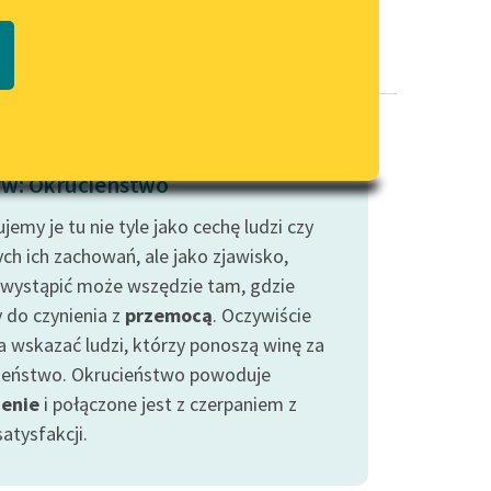
Regulamin biblioteki
macie PDF
Dane fundacji i sprawozdania
finansowe
Regulamin darowizn
Informacja o treściach
w: Okrucieństwo
wrażliwych
jemy je tu nie tyle jako cechę ludzi czy
Deklaracja dostępności
ch ich zachowań, ale jako zjawisko,
 wystąpić może wszędzie tam, gdzie
do czynienia z
przemocą
. Oczywiście
 wskazać ludzi, którzy ponoszą winę za
ieństwo. Okrucieństwo powoduje
ienie
i połączone jest z czerpaniem z
atysfakcji.