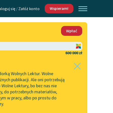
Wspieram!
aloguj się
/
Załóż konto
O nas
Wpłać
Lektur
Kontakt
O projekcie
600 000 zł
 piszących i
Zespół
dorką Wolnych Lektur. Wolne
Zasady wykorzystania
ych publikacji. Ale oni potrzebują
Wolnych Lektur
 Wolne Lektury, bo bez nas nie
Logotypy
ry, do potrzebnych materiałów,
ym w pracy, albo po prostu do
h Lektur
Materiały promocyjne
ry.
Polityka prywatności