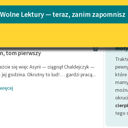
Katalog
 Wolne Lektury — teraz, zanim zapomnisz
Katalog w for
Lektury szkolne i klasyka
literatury do słuchania dla
uczennic i uczniów z
niepełnosprawnościami
w Prus
E-kolekcja lektur szkolnych i
Moty
literatury do słuchania dla
n, tom pierwszy
uczennic i uczniów z
Traktu
niepełnosprawnościami
eżcie się więc Asyrii — ciągnął Chaldejczyk —
pewny
Feministyczne inspiracje.
 jej godzina. Okrutny to lud!… gardzi pracą...
które
Popularyzacja skandynawskiej
mamy 
literatury feministycznej
 więcej
można
Ręce pełne poezji
okruc
cierp
Kolekcje edukacyjne twórców
przechodzących do domeny
tego s
publicznej, lektur szkolnych
oraz Starego Testamentu