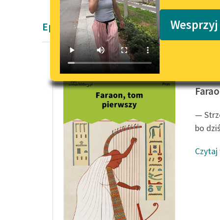
Podkasty o książkach
Wesprzyj
Epika Bolesław Prus
Bolesła
Farao
— Strz
bo dziś
Czytaj