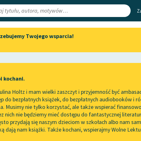
Z
rzebujemy Twojego wsparcia!
Aktualności
Narzędzia
e Lektury
„Prokurator Alicja Horn” do
Mapa Wolnych 
słuchania
irmami
Leśmianator
Byliśmy częścią AI Impact Lab
ewsletter
Przewodnik dla
i kochani.
Zapraszamy na spotkanie
czytających
eństwo
online z tłumaczkami
lina Holtz i mam wielki zaszczyt i przyjemność być ambasa
literatury skandynawskiej
p do bezpłatnych książek, do bezpłatnych audiobooków i różn
API
Spotkanie z Katarzyną Tunkiel
. Musimy nie tylko korzystać, ale także wspierać finansowo
ce redakcyjne
w Oslo
OAI-PMH
ez nich nie będziemy mieć dostępu do fantastycznej literatu
ęsto przydają się naszym dzieciom w szkołach albo nam sam
102. lata temu zmarł Joseph
Widget Wolnyc
Conrad
ką dają nam książki. Także kochani, wspierajmy Wolne Lektu
oru
Bolesław Prus
✖
Epika
✖
Przypisy
Blog