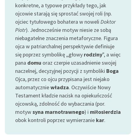
konkretne, a typowe przykłady tego, jak
ojcowie starają się sprostać swojej roli (np.
ojciec tytułowego bohatera w noweli
Doktor
Piotr
). Jednocześnie motyw niesie ze sobą
niebagatelne znaczenia metaforyczne. Figura
ojca w patriarchalnej perspektywie definiuje
się poprzez symbolikę ,,głowy
rodziny
", a więc
pana
domu
oraz czerpie uzasadnienie swojej
naczelnej, decyzyjnej pozycji z symboliki
Boga
Ojca, przez co ojcu przypisana jest niejako
automatycznie
władza
. Oczywiście Nowy
Testament kładzie nacisk na opiekuńczość
ojcowską, zdolność do wybaczania (por.
motyw
syna marnotrawnego
) i
miłosierdzia
obok kontroli poprzez wymierzanie
kar
.