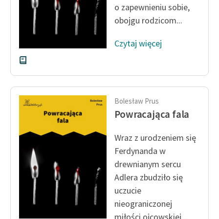
o zapewnieniu sobie,
obojgu rodzicom...
Zasady wykorzystania
Wolnych Lektur
Czytaj więcej
Logotypy
Materiały promocyjne
Polityka prywatności
Bolesław Prus
Regulamin biblioteki
Powracająca fala
Dane fundacji i
Wraz z urodzeniem się
sprawozdania finansowe
Ferdynanda w
Regulamin darowizn
drewnianym sercu
Adlera zbudziło się
Informacja o treściach
uczucie
wrażliwych
nieograniczonej
Deklaracja dostępności
miłości ojcowskiej...