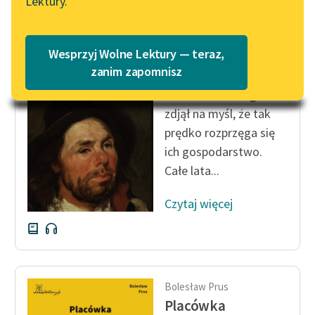
Lektury.
Katalog
Blog
Katalog w formacie PDF
Bolesław Prus
Wesprzyj Wolne Lektury — teraz,
Placówka
Lektury szkolne i klasyka
zanim zapomnisz
literatury do słuchania dla
Zarazem strach go
uczennic i uczniów z
zdjął na myśl, że tak
niepełnosprawnościami
prędko rozprzęga się
E-kolekcja lektur
ich gospodarstwo.
szkolnych i literatury do
Całe lata...
słuchania dla uczennic i
uczniów z
Czytaj więcej
niepełnosprawnościami
Feministyczne inspiracje.
Popularyzacja
skandynawskiej literatury
Bolesław Prus
feministycznej
Placówka