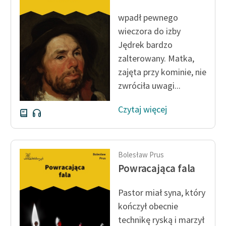
Ręce pełne poezji
wpadł pewnego
Kolekcje edukacyjne
wieczora do izby
twórców przechodzących
Jędrek bardzo
do domeny publicznej,
zalterowany. Matka,
lektur szkolnych oraz
zajęta przy kominie, nie
Starego Testamentu
zwróciła uwagi...
Odkurzamy bohaterów
Czytaj więcej
Szkoła Poezji Wolnych
Lektur
O nas
Bolesław Prus
Powracająca fala
Kontakt
O projekcie
Pastor miał syna, który
kończył obecnie
Zespół
technikę ryską i marzył