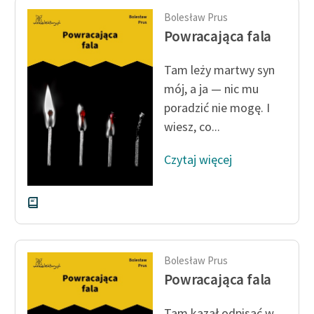
Bolesław Prus
Powracająca fala
Tam leży martwy syn
mój, a ja — nic mu
poradzić nie mogę. I
wiesz, co...
Czytaj więcej
Bolesław Prus
Powracająca fala
Tam kazał odpisać w