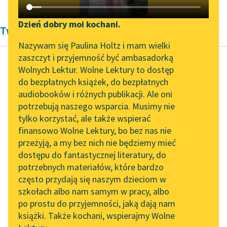
Katalog DAISY
Zgłoś brak utworu
Podkasty o książkach
Dzień dobry moi kochani.
Twórczość Bolesław Prus
Aktualności
Narzędzia
Nazywam się Paulina Holtz i mam wielki
zaszczyt i przyjemność być ambasadorką
„Prokurator Alicja Horn”
Mapa Wolnych Lektur
Wolnych Lektur. Wolne Lektury to dostęp
do słuchania
do bezpłatnych książek, do bezpłatnych
Bolesław Prus
Leśmianator
audiobooków i różnych publikacji. Ale oni
Placówka
Byliśmy częścią AI Impact
potrzebują naszego wsparcia. Musimy nie
Przewodnik dla piszących i
Lab
tylko korzystać, ale także wspierać
czytających
I w tej chwili coś mu do
finansowo Wolne Lektury, bo bez nas nie
Zapraszamy na spotkanie
serca szeptało: „Ojcze,
przeżyją, a my bez nich nie będziemy mieć
online z tłumaczkami
ojcze! żebyś ty był
dostępu do fantastycznej literatury, do
literatury skandynawskiej
API
górę...
potrzebnych materiałów, które bardzo
Spotkanie z Katarzyną
OAI-PMH
często przydają się naszym dzieciom w
Czytaj więcej
Tunkiel w Oslo
szkołach albo nam samym w pracy, albo
Widget Wolnych Lektur
po prostu do przyjemności, jaką dają nam
102. lata temu zmarł
książki. Także kochani, wspierajmy Wolne
Przypisy
Joseph Conrad