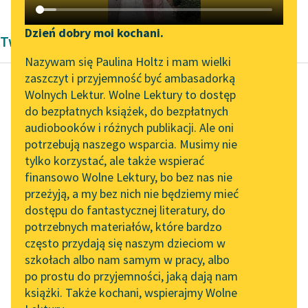
Katalog DAISY
Zgłoś brak utworu
Podkasty o książkach
Dzień dobry moi kochani.
Twórczość Bolesław Prus
Aktualności
Narzędzia
Nazywam się Paulina Holtz i mam wielki
zaszczyt i przyjemność być ambasadorką
„Prokurator Alicja Horn”
Mapa Wolnych Lektur
Wolnych Lektur. Wolne Lektury to dostęp
do słuchania
do bezpłatnych książek, do bezpłatnych
Bolesław Prus
Leśmianator
audiobooków i różnych publikacji. Ale oni
Anielka
Byliśmy częścią AI Impact
potrzebują naszego wsparcia. Musimy nie
Przewodnik dla piszących i
Lab
tylko korzystać, ale także wspierać
czytających
— Do widzenia, Meciu!
finansowo Wolne Lektury, bo bez nas nie
Zapraszamy na spotkanie
— przerwał mąż. —
przeżyją, a my bez nich nie będziemy mieć
online z tłumaczkami
Przede wszystkim
dostępu do fantastycznej literatury, do
literatury skandynawskiej
API
muszę załatwić
potrzebnych materiałów, które bardzo
najpilniejsze interesy, a
Spotkanie z Katarzyną
OAI-PMH
często przydają się naszym dzieciom w
później — pogadamy
Tunkiel w Oslo
szkołach albo nam samym w pracy, albo
Widget Wolnych Lektur
o...
po prostu do przyjemności, jaką dają nam
102. lata temu zmarł
książki. Także kochani, wspierajmy Wolne
Przypisy
Joseph Conrad
Czytaj więcej