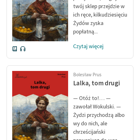
twój sklep przejdzie w
Zasady wykorzystania
ich ręce, kilkudziesięciu
Wolnych Lektur
Żydów zyska
popłatną...
Logotypy
Materiały promocyjne
Czytaj więcej
Polityka prywatności
Regulamin biblioteki
Bolesław Prus
Lalka, tom drugi
Dane fundacji i
sprawozdania finansowe
— Otóż to!… —
Regulamin darowizn
zawołał Wokulski. —
Żydzi przychodzą albo
Informacja o treściach
wy do nich, ale
wrażliwych
chrześcijański
Deklaracja dostępności