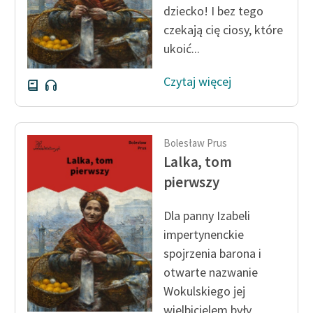
dziecko! I bez tego
czekają cię ciosy, które
ukoić...
Czytaj więcej
Bolesław Prus
Lalka, tom
pierwszy
Dla panny Izabeli
impertynenckie
spojrzenia barona i
otwarte nazwanie
Wokulskiego jej
wielbicielem były