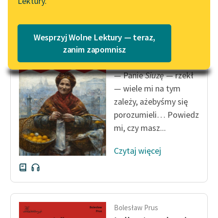
Lektury.
Katalog
Blog
Katalog w formacie PDF
Wesprzyj Wolne Lektury — teraz,
Bolesław Prus
Lektury szkolne i klasyka
zanim zapomnisz
Lalka, tom drugi
literatury do słuchania dla
uczennic i uczniów z
— Panie
Siuzę
— rzekł
niepełnosprawnościami
— wiele mi na tym
zależy, ażebyśmy się
E-kolekcja lektur
porozumieli… Powiedz
szkolnych i literatury do
słuchania dla uczennic i
mi, czy masz...
uczniów z
niepełnosprawnościami
Czytaj więcej
Feministyczne inspiracje.
Popularyzacja
skandynawskiej literatury
feministycznej
Bolesław Prus