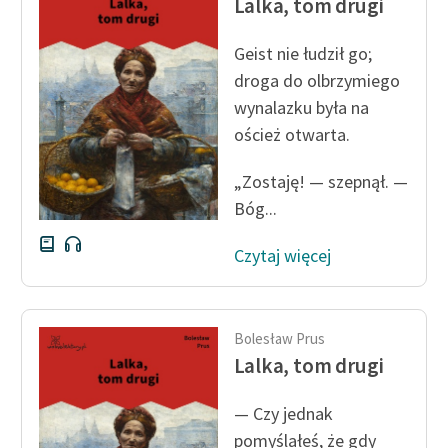
Lalka, tom drugi
Ręce pełne poezji
Kolekcje edukacyjne
Geist nie łudził go;
twórców przechodzących
droga do olbrzymiego
do domeny publicznej,
wynalazku była na
lektur szkolnych oraz
oścież otwarta.
Starego Testamentu
„Zostaję! — szepnął. —
Odkurzamy bohaterów
Bóg...
Szkoła Poezji Wolnych
Lektur
Czytaj więcej
O nas
Kontakt
Bolesław Prus
Lalka, tom drugi
O projekcie
— Czy jednak
Zespół
pomyślałeś, że gdy