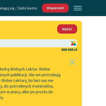
Wspieram!
aloguj się
/
Załóż konto
O nas
Wpłać
Lektur
Kontakt
O projekcie
600 000 zł
 piszących i
Zespół
dorką Wolnych Lektur. Wolne
Zasady wykorzystania
ych publikacji. Ale oni potrzebują
Wolnych Lektur
 Wolne Lektury, bo bez nas nie
Logotypy
ry, do potrzebnych materiałów,
ym w pracy, albo po prostu do
h Lektur
Materiały promocyjne
ry.
Polityka prywatności