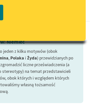
Regulamin biblioteki
macie PDF
Dane fundacji i sprawozdania
finansowe
Regulamin darowizn
Informacja o treściach
w: Niemiec
wrażliwych
to jeden z kilku motywów (obok
Deklaracja dostępności
nina
,
Polaka
i
Żyda
) przewidzianych po
y zgromadzić liczne przeświadczenia (a
o stereotypy) na temat przedstawicieli
ów, obok których i względem których
łtowaliśmy własną tożsamość
ową.