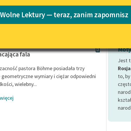
Katalog
Blog
 Wolne Lektury — teraz, zanim zapomnisz
Katalog w for
Lektury szkolne i klasyka
literatury do słuchania dla
uczennic i uczniów z
w Prus
niepełnosprawnościami
Moty
cająca fala
E-kolekcja lektur szkolnych i
Jest 
literatury do słuchania dla
zacność pastora Böhme posiadała trzy
Rosja
uczennic i uczniów z
 geometryczne wymiary i ciężar odpowiedni
to, b
niepełnosprawnościami
kości, wielebny...
częst
Feministyczne inspiracje.
narod
Popularyzacja skandynawskiej
 więcej
literatury feministycznej
kszta
narod
Ręce pełne poezji
Kolekcje edukacyjne twórców
przechodzących do domeny