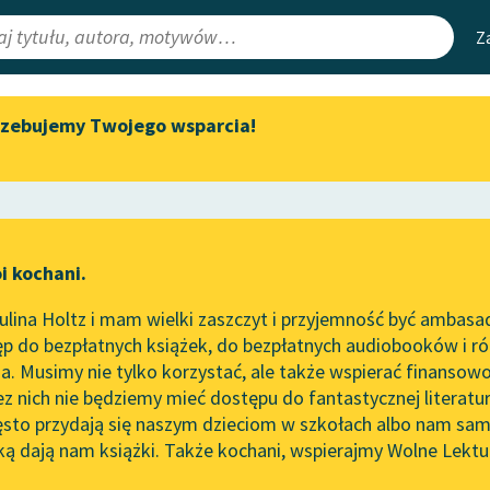
Z
rzebujemy Twojego wsparcia!
Aktualności
Narzędzia
e Lektury
Spotkanie z Katarzyną Tunkiel
Mapa Wolnych 
w Oslo
irmami
Leśmianator
Wolne Lektury na 32.
ewsletter
Przewodnik dla
Pol’and’Rock Festivalu
i kochani.
czytających
c
„Kochanek Lady Chatterley”
lina Holtz i mam wielki zaszczyt i przyjemność być ambasa
do słuchania na Wolnych
p do bezpłatnych książek, do bezpłatnych audiobooków i różn
Lekturach
API
. Musimy nie tylko korzystać, ale także wspierać finansowo
ce redakcyjne
Nowy audiobook – „Marzenie
OAI-PMH
ez nich nie będziemy mieć dostępu do fantastycznej literatu
o Oriencie” Sophie Elkan
ęsto przydają się naszym dzieciom w szkołach albo nam sam
Widget Wolnyc
Kolekcja Nadwyraz.com x
ką dają nam książki. Także kochani, wspierajmy Wolne Lektu
oru
aw Prus
✖
Opowiadanie
✖
Wolne Lektury – idealna na
Przypisy
lato