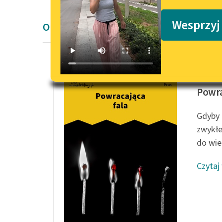
Podkasty o książkach
Wesprzyj
Opowiadanie Bolesław Prus
Bolesła
Powra
Gdyby 
zwykłe
do wiel
Czytaj