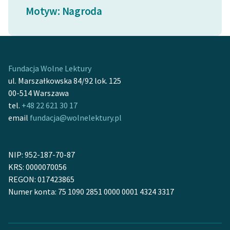
Ręce pełne poezji
Motyw: Nagroda
Kolekcje edukacyjne
twórców przechodzących
do domeny publicznej,
lektur szkolnych oraz
Fundacja Wolne Lektury
Starego Testamentu
ul. Marszałkowska 84/92 lok. 125
00-514 Warszawa
Odkurzamy bohaterów
tel.
+48 22 621 30 17
Szkoła Poezji Wolnych
email
fundacja@wolnelektury.pl
Lektur
O nas
NIP: 952-187-70-87
KRS: 0000070056
Kontakt
REGON: 017423865
Numer konta: 75 1090 2851 0000 0001 4324 3317
O projekcie
Zespół