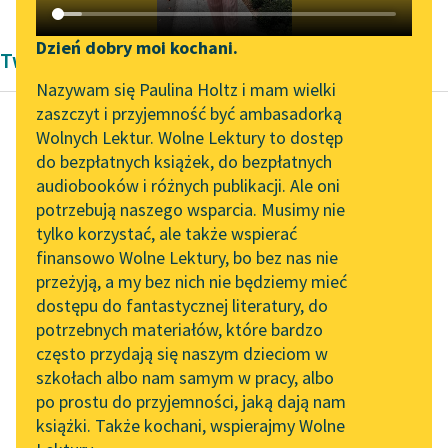
Katalog DAISY
Zgłoś brak utworu
Podkasty o książkach
Dzień dobry moi kochani.
Twórczość Bolesław Prus
Aktualności
Narzędzia
Nazywam się Paulina Holtz i mam wielki
zaszczyt i przyjemność być ambasadorką
„Prokurator Alicja Horn”
Mapa Wolnych Lektur
Wolnych Lektur. Wolne Lektury to dostęp
do słuchania
do bezpłatnych książek, do bezpłatnych
Bolesław Prus
Leśmianator
audiobooków i różnych publikacji. Ale oni
Faraon, tom drugi
Byliśmy częścią AI Impact
potrzebują naszego wsparcia. Musimy nie
Przewodnik dla piszących i
Lab
tylko korzystać, ale także wspierać
czytających
— To ty rok temu
finansowo Wolne Lektury, bo bez nas nie
Zapraszamy na spotkanie
przemawiałeś do mnie
przeżyją, a my bez nich nie będziemy mieć
online z tłumaczkami
w nocy z ogrodu?…
dostępu do fantastycznej literatury, do
literatury skandynawskiej
API
Było to zaraz po...
potrzebnych materiałów, które bardzo
Spotkanie z Katarzyną
OAI-PMH
często przydają się naszym dzieciom w
Czytaj więcej
Tunkiel w Oslo
szkołach albo nam samym w pracy, albo
Widget Wolnych Lektur
po prostu do przyjemności, jaką dają nam
102. lata temu zmarł
książki. Także kochani, wspierajmy Wolne
Przypisy
Joseph Conrad