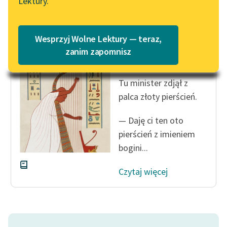
Lektury.
Katalog
Blog
Katalog w formacie PDF
Bolesław Prus
Wesprzyj Wolne Lektury — teraz,
Faraon, tom
Lektury szkolne i klasyka
zanim zapomnisz
pierwszy
literatury do słuchania dla
uczennic i uczniów z
Tu minister zdjął z
niepełnosprawnościami
palca złoty pierścień.
E-kolekcja lektur
szkolnych i literatury do
— Daję ci ten oto
słuchania dla uczennic i
pierścień z imieniem
uczniów z
bogini...
niepełnosprawnościami
Czytaj więcej
Feministyczne inspiracje.
Popularyzacja
skandynawskiej literatury
feministycznej