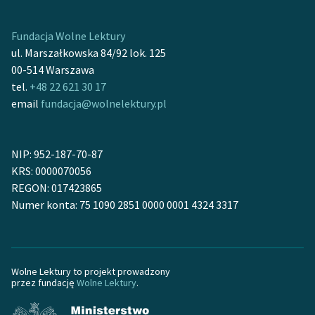
feministycznej
Fundacja Wolne Lektury
Ręce pełne poezji
ul. Marszałkowska 84/92 lok. 125
Kolekcje edukacyjne
00-514 Warszawa
twórców przechodzących
tel.
+48 22 621 30 17
do domeny publicznej,
email
fundacja@wolnelektury.pl
lektur szkolnych oraz
Starego Testamentu
NIP: 952-187-70-87
Odkurzamy bohaterów
KRS: 0000070056
REGON: 017423865
Szkoła Poezji Wolnych
Numer konta: 75 1090 2851 0000 0001 4324 3317
Lektur
O nas
Kontakt
Wolne Lektury to projekt prowadzony
przez fundację
Wolne Lektury
.
O projekcie