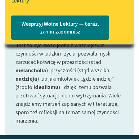
Lektury.
„Marzenie o Oriencie”
Katalog
Sophie Elkan
Katalog w formacie PDF
Blog
Wesprzyj Wolne Lektury — teraz,
zanim zapomnisz
Motyw: Marzenie
Jest to być może jedna z ważniejszych
Lektury szkolne i klasyka
literatury do słuchania dla
czynności w ludzkim życiu: pozwala myśli
uczennic i uczniów z
zarzucać kotwicę w przeszłości (stąd
niepełnosprawnościami
melancholia
), przyszłości (stąd wszelka
nadzieja
) lub jakimkolwiek ,,gdzie indziej"
E-kolekcja lektur
(źródło
idealizmu
) i dzięki temu pozwala
szkolnych i literatury do
przetrwać sytuacje nie do wytrzymania. Wiele
słuchania dla uczennic i
uczniów z
znajdziemy marzeń zapisanych w literaturze,
niepełnosprawnościami
sporo też refleksji na temat samej czynności
marzenia.
Feministyczne inspiracje.
Popularyzacja
skandynawskiej literatury