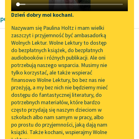
Katalog DAISY
Zgłoś brak utworu
Podkasty o książkach
Dzień dobry moi kochani.
powieści obyczajowe Bolesław Prus
Aktualności
Narzędzia
Nazywam się Paulina Holtz i mam wielki
zaszczyt i przyjemność być ambasadorką
Zapraszamy na spotkanie
Mapa Wolnych Lektur
Wolnych Lektur. Wolne Lektury to dostęp
online z tłumaczkami
do bezpłatnych książek, do bezpłatnych
Bolesław Prus
Leśmianator
literatury skandynawskiej
audiobooków i różnych publikacji. Ale oni
Placówka
potrzebują naszego wsparcia. Musimy nie
Przewodnik dla piszących i
Spotkanie z Katarzyną
tylko korzystać, ale także wspierać
czytających
Wkrótce poszli do
Tunkiel w Oslo
finansowo Wolne Lektury, bo bez nas nie
kościoła: Ślimak z
przeżyją, a my bez nich nie będziemy mieć
Wolne Lektury na 32.
żoną, Magda z
dostępu do fantastycznej literatury, do
Pol’and’Rock Festivalu
API
chłopcami, a Owczarz z
potrzebnych materiałów, które bardzo
daleka na...
„Kochanek Lady
OAI-PMH
często przydają się naszym dzieciom w
Chatterley” do słuchania
szkołach albo nam samym w pracy, albo
Widget Wolnych Lektur
Czytaj więcej
na Wolnych Lekturach
po prostu do przyjemności, jaką dają nam
książki. Także kochani, wspierajmy Wolne
Przypisy
Nowy audiobook –