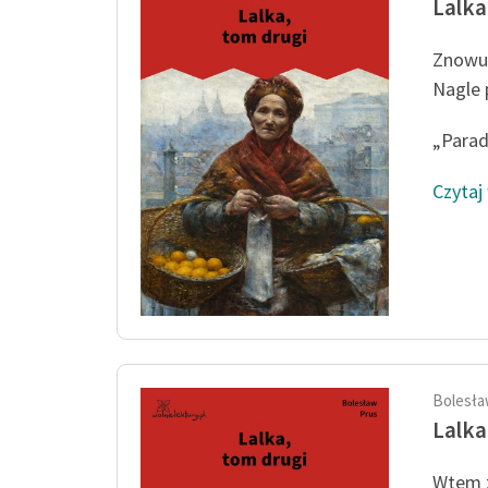
Lalka
Znowu u
Nagle 
„Parad
Czytaj
Bolesła
Lalka
Wtem z