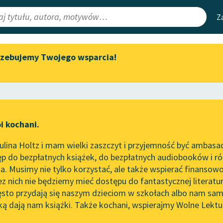
Z
rzebujemy Twojego wsparcia!
Aktualności
Narzędzia
e Lektury
„Prokurator Alicja Horn” do
Mapa Wolnych 
słuchania
irmami
Leśmianator
Byliśmy częścią AI Impact Lab
ewsletter
Przewodnik dla
i kochani.
Zapraszamy na spotkanie
czytających
online z tłumaczkami
lina Holtz i mam wielki zaszczyt i przyjemność być ambasa
literatury skandynawskiej
p do bezpłatnych książek, do bezpłatnych audiobooków i różn
API
Spotkanie z Katarzyną Tunkiel
. Musimy nie tylko korzystać, ale także wspierać finansowo
ce redakcyjne
w Oslo
OAI-PMH
ez nich nie będziemy mieć dostępu do fantastycznej literatu
ęsto przydają się naszym dzieciom w szkołach albo nam sam
102. lata temu zmarł Joseph
Widget Wolnyc
Conrad
ką dają nam książki. Także kochani, wspierajmy Wolne Lektu
oru
Bolesław Prus
✖
Przypisy
Blog