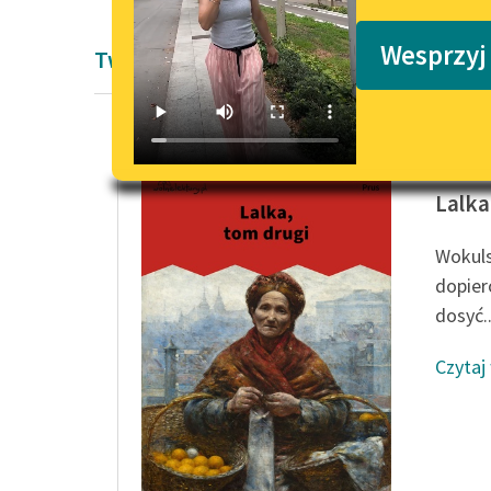
Podkasty o książkach
Wesprzyj
Twórczość Bolesław Prus
Bolesła
Lalka
Wokulsk
dopier
dosyć..
Czytaj