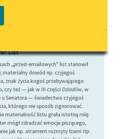
Regulamin biblioteki
macie PDF
Dane fundacji i sprawozdania
finansowe
Regulamin darowizn
Informacja o treściach
w: List
wrażliwych
sach ,,przed-emailowych" list stanowił
Deklaracja dostępności
, materialny dowód np. czyjegoś
ia, znak życia kogoś przebywającego
, czy też — jak w III części
Dziadów
, w
e u Senatora — świadectwo czyjegoś
cia, którego nie sposób zignorować.
e materialność listu grała istotną rolę.
liter mógł zdradzać emocje piszącego,
nie jak np. atrament rozmyty łzami itp.