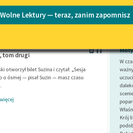
Katalog
 Wolne Lektury — teraz, zanim zapomnisz
Katalog w for
Lektury szkolne i klasyka
literatury do słuchania dla
uczennic i uczniów z
niepełnosprawnościami
w Prus
E-kolekcja lektur szkolnych i
Moty
literatury do słuchania dla
, tom drugi
uczennic i uczniów z
W cza
niepełnosprawnościami
i otworzył bilet Suzina i czytał: „Sesja
ważny
Feministyczne inspiracje.
o o ósmej — pisał Suzin — masz czasu
uczuc
Popularyzacja skandynawskiej
.
daleko
literatury feministycznej
sceni
 więcej
Ręce pełne poezji
popar
Właśni
Kolekcje edukacyjne twórców
przechodzących do domeny
Krój 
publicznej, lektur szkolnych
podob
oraz Starego Testamentu