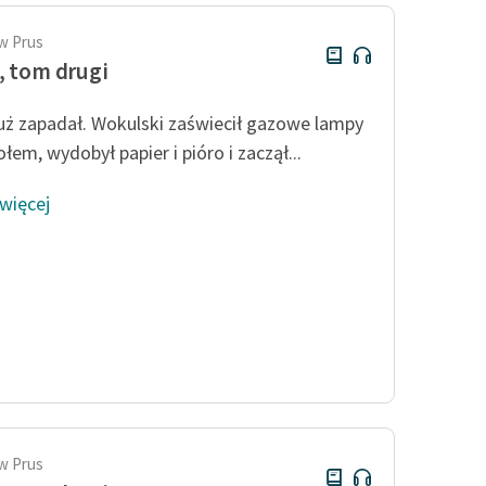
w Prus
, tom drugi
uż zapadał. Wokulski zaświecił gazowe lampy
łem, wydobył papier i pióro i zaczął...
 więcej
w Prus