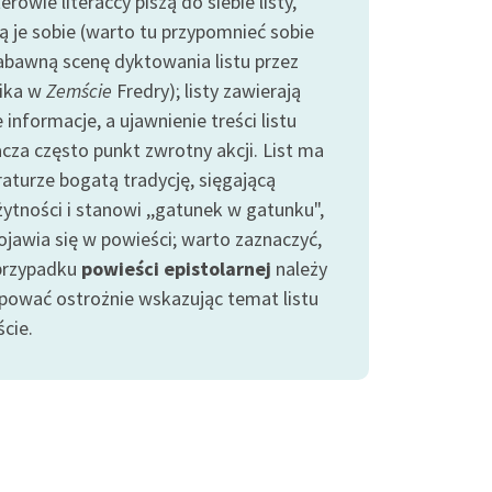
rowie literaccy piszą do siebie listy,
ją je sobie (warto tu przypomnieć sobie
abawną scenę dyktowania listu przez
ika w
Zemście
Fredry); listy zawierają
informacje, a ujawnienie treści listu
cza często punkt zwrotny akcji. List ma
raturze bogatą tradycję, sięgającą
żytności i stanowi ,,gatunek w gatunku",
pojawia się w powieści; warto zaznaczyć,
przypadku
powieści epistolarnej
należy
pować ostrożnie wskazując temat listu
cie.