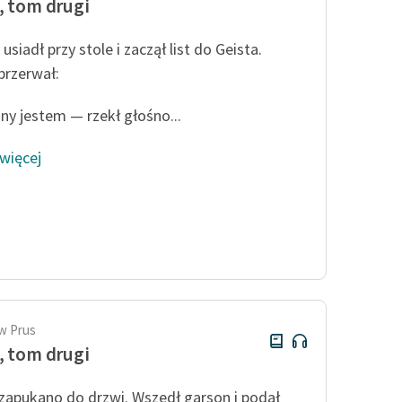
, tom drugi
siadł przy stole i zaczął list do Geista.
przerwał:
ny jestem — rzekł głośno...
 więcej
w Prus
, tom drugi
apukano do drzwi. Wszedł garson i podał