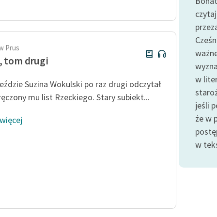
Bohate
Odkurzamy bohaterów
czyta
Szkoła Poezji Wolnych Lektur
przez
Cześn
w Prus
ważne 
, tom drugi
wyzna
w lite
eździe Suzina Wokulski po raz drugi odczytał
staro
ręczony mu list Rzeckiego. Stary subiekt...
jeśli 
że w 
 więcej
postę
w tekś