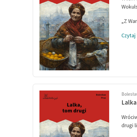
Wokuls
„Z War
Czytaj
Bolesła
Lalka
Wróciw
drugi l