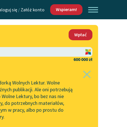
Wspieram!
aloguj się
/
Załóż konto
O nas
Wpłać
Lektur
Kontakt
O projekcie
600 000 zł
 piszących i
Zespół
dorką Wolnych Lektur. Wolne
Zasady wykorzystania
ych publikacji. Ale oni potrzebują
Wolnych Lektur
 Wolne Lektury, bo bez nas nie
Logotypy
ry, do potrzebnych materiałów,
ym w pracy, albo po prostu do
h Lektur
Materiały promocyjne
ry.
Polityka prywatności