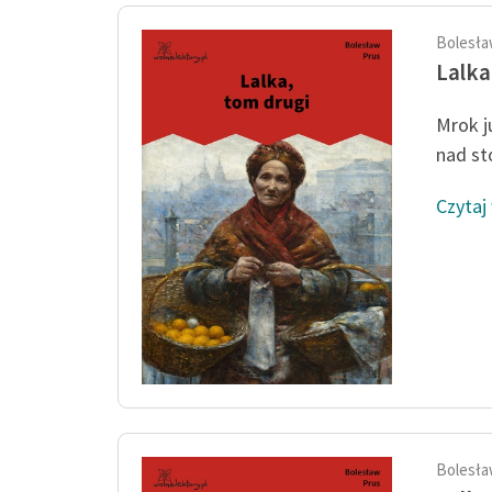
Bolesła
Lalka
Mrok j
nad sto
Czytaj
Bolesła