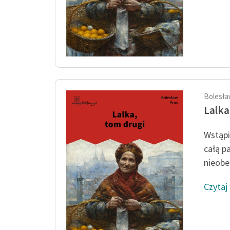
Bolesła
Lalka
Wstąpi
całą p
nieobec
Czytaj