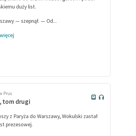
kiemu duży list.
szawy — szepnął. — Od...
 więcej
w Prus
, tom drugi
szy z Paryża do Warszawy, Wokulski zastał
ist prezesowej.