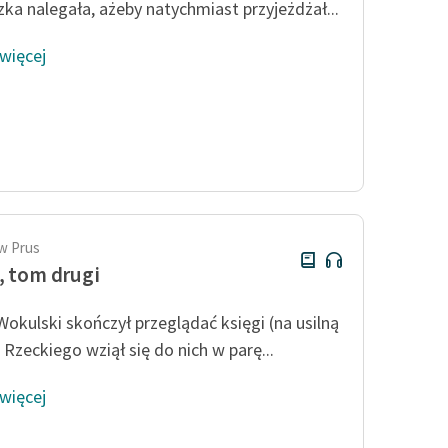
zka nalegała, ażeby natychmiast przyjeżdżał...
 więcej
w Prus
, tom drugi
Wokulski skończył przeglądać księgi (na usilną
 Rzeckiego wziął się do nich w parę...
 więcej