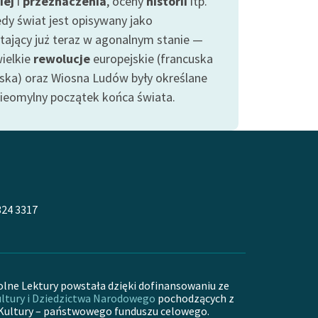
iej
i
przeznaczenia
, oceny
historii
itp.
edy świat jest opisywany jako
tający już teraz w agonalnym stanie —
wielkie
rewolucje
europejskie (francuska
yjska) oraz Wiosna Ludów były określane
nieomylny początek końca świata.
324 3317
olne Lektury powstała dzięki dofinansowaniu ze
ltury i Dziedzictwa Narodowego
pochodzących z
Kultury – państwowego funduszu celowego.