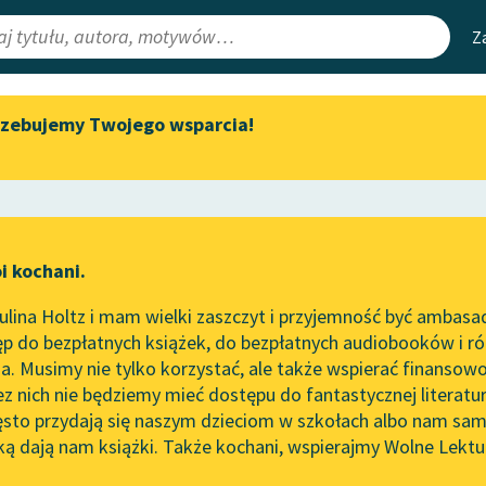
Z
rzebujemy Twojego wsparcia!
Aktualności
Narzędzia
e Lektury
Zapraszamy na spotkanie
Mapa Wolnych 
online z tłumaczkami
irmami
Leśmianator
literatury skandynawskiej
ewsletter
Przewodnik dla
Spotkanie z Katarzyną Tunkiel
i kochani.
czytających
w Oslo
świata
lina Holtz i mam wielki zaszczyt i przyjemność być ambasa
Wolne Lektury na 32.
p do bezpłatnych książek, do bezpłatnych audiobooków i różn
Pol’and’Rock Festivalu
API
. Musimy nie tylko korzystać, ale także wspierać finansowo
ce redakcyjne
„Kochanek Lady Chatterley”
OAI-PMH
ez nich nie będziemy mieć dostępu do fantastycznej literatu
do słuchania na Wolnych
ęsto przydają się naszym dzieciom w szkołach albo nam sam
Lekturach
Widget Wolnyc
ką dają nam książki. Także kochani, wspierajmy Wolne Lektu
oru
lesław Prus
✖
Powieść
✖
Nowy audiobook – „Marzenie
Przypisy
o Oriencie” Sophie Elkan