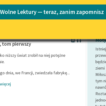
Katalog
Blog
 Wolne Lektury — teraz, zanim zapomnisz
Katalog w for
Lektury szkolne i klasyka
literatury do słuchania dla
uczennic i uczniów z
w Prus
niepełnosprawnościami
Moty
, tom pierwszy
E-kolekcja lektur szkolnych i
Istni
literatury do słuchania dla
ko niższy świat zrobił na niej potężne
przew
uczennic i uczniów z
ie.
będzie
niepełnosprawnościami
ziemi
Feministyczne inspiracje.
o dnia, we Francji, zwiedzała fabrykę...
Miłos
Popularyzacja skandynawskiej
literatury feministycznej
tym n
 więcej
nawró
Ręce pełne poezji
Rozta
Kolekcje edukacyjne twórców
jedno
przechodzących do domeny