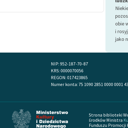
ludzk
publicznej, lektur szkolnych
oraz Starego Testamentu
Nieki
pozos
Odkurzamy bohaterów
obie 
Szkoła Poezji Wolnych Lektur
i ros
jako 
NIP: 952-187-70-87
KRS: 0000070056
REGON: 017423865
Numer konta: 75 1090 2851 0000 0001 4
Strona biblioteki W
środków Ministra
Ku
Funduszu Promocji 