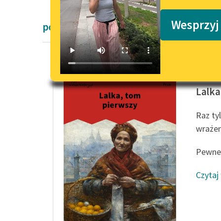
Podkasty o książkach
Wesprzyj
powieści Bolesław Prus
Bolesła
Lalka
Raz tyl
wrażen
Pewneg
Czytaj