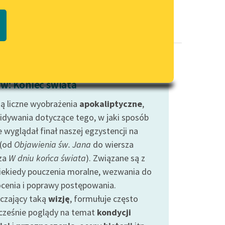
Regulamin biblioteki
macie PDF
Dane fundacji i sprawozdania
finansowe
Regulamin darowizn
Informacja o treściach
w: Koniec świata
wrażliwych
eją liczne wyobrażenia
Deklaracja dostępności
apokaliptyczne
,
idywania dotyczące tego, w jaki sposób
 wyglądał finał naszej egzystencji na
 (od
Objawienia św. Jana
do wiersza
za
W dniu końca świata
). Związane są z
iekiedy pouczenia moralne, wezwania do
cenia i poprawy postępowania.
czający taką
wizję
, formułuje często
cześnie poglądy na temat
kondycji