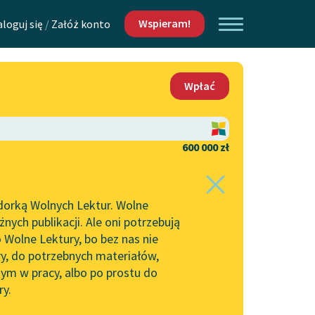
Wspieram!
aloguj się
/
Załóż konto
O nas
Wpłać
Lektur
Kontakt
O projekcie
600 000 zł
 piszących i
Zespół
dorką Wolnych Lektur. Wolne
Zasady wykorzystania
ych publikacji. Ale oni potrzebują
Wolnych Lektur
 Wolne Lektury, bo bez nas nie
Logotypy
ry, do potrzebnych materiałów,
ym w pracy, albo po prostu do
h Lektur
Materiały promocyjne
ry.
Polityka prywatności