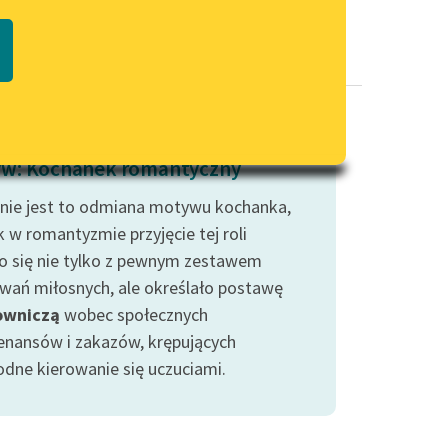
Regulamin biblioteki
macie PDF
Dane fundacji i sprawozdania
finansowe
Regulamin darowizn
Informacja o treściach
w: Kochanek romantyczny
wrażliwych
nie jest to odmiana motywu kochanka,
Deklaracja dostępności
 w romantyzmie przyjęcie tej roli
ło się nie tylko z pewnym zestawem
wań miłosnych, ale określało postawę
owniczą
wobec społecznych
nansów i zakazów, krępujących
dne kierowanie się uczuciami.