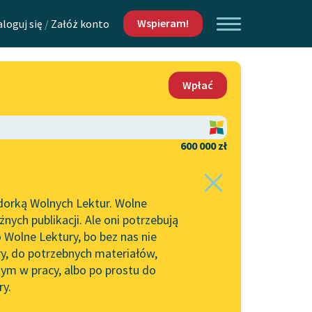
Wspieram!
aloguj się
/
Załóż konto
O nas
Wpłać
Lektur
Kontakt
O projekcie
600 000 zł
 piszących i
Zespół
dorką Wolnych Lektur. Wolne
Zasady wykorzystania
ych publikacji. Ale oni potrzebują
Wolnych Lektur
 Wolne Lektury, bo bez nas nie
Logotypy
ry, do potrzebnych materiałów,
ym w pracy, albo po prostu do
h Lektur
Materiały promocyjne
ry.
Polityka prywatności