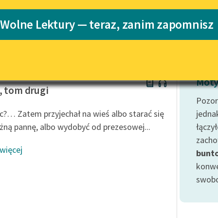
Katalog
 Wolne Lektury — teraz, zanim zapomnisz
Katalog w for
Lektury szkolne i klasyka
literatury do słuchania dla
uczennic i uczniów z
niepełnosprawnościami
w Prus
E-kolekcja lektur szkolnych i
Moty
literatury do słuchania dla
, tom drugi
uczennic i uczniów z
Pozor
niepełnosprawnościami
c?… Zatem przyjechał na wieś albo starać się
jednak
Feministyczne inspiracje.
żną pannę, albo wydobyć od prezesowej...
łączy
Popularyzacja skandynawskiej
zacho
literatury feministycznej
 więcej
bunt
Ręce pełne poezji
konwe
swobo
Kolekcje edukacyjne twórców
przechodzących do domeny
publicznej, lektur szkolnych
oraz Starego Testamentu