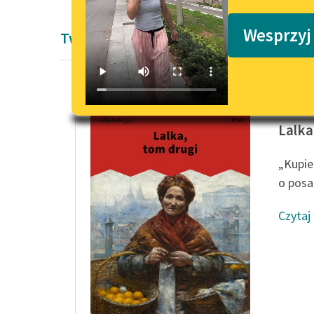
Podkasty o książkach
Wesprzyj
Twórczość Bolesław Prus
Bolesła
Lalka
„Kupie
o posa
Czytaj