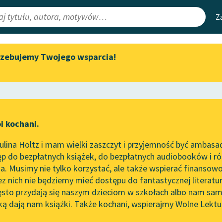
Z
rzebujemy Twojego wsparcia!
Aktualności
Narzędzia
e Lektury
„Prokurator Alicja Horn” do
Mapa Wolnych 
słuchania
irmami
Leśmianator
Byliśmy częścią AI Impact Lab
ewsletter
Przewodnik dla
i kochani.
Zapraszamy na spotkanie
czytających
ek romantyczny
online z tłumaczkami
lina Holtz i mam wielki zaszczyt i przyjemność być ambasa
literatury skandynawskiej
antyczny
p do bezpłatnych książek, do bezpłatnych audiobooków i różn
API
Spotkanie z Katarzyną Tunkiel
. Musimy nie tylko korzystać, ale także wspierać finansowo
ce redakcyjne
w Oslo
OAI-PMH
ez nich nie będziemy mieć dostępu do fantastycznej literatu
ęsto przydają się naszym dzieciom w szkołach albo nam sam
102. lata temu zmarł Joseph
Widget Wolnyc
Conrad
ką dają nam książki. Także kochani, wspierajmy Wolne Lektu
oru
Bolesław Prus
✖
Przypisy
Blog