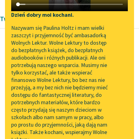
Katalog DAISY
Zgłoś brak utworu
Podkasty o książkach
Dzień dobry moi kochani.
Twórczość Bolesław Prus
Aktualności
Narzędzia
Nazywam się Paulina Holtz i mam wielki
zaszczyt i przyjemność być ambasadorką
„Prokurator Alicja Horn”
Mapa Wolnych Lektur
Wolnych Lektur. Wolne Lektury to dostęp
do słuchania
do bezpłatnych książek, do bezpłatnych
Bolesław Prus
Leśmianator
audiobooków i różnych publikacji. Ale oni
Faraon, tom drugi
Byliśmy częścią AI Impact
potrzebują naszego wsparcia. Musimy nie
Przewodnik dla piszących i
Lab
tylko korzystać, ale także wspierać
czytających
— Przysięgam ci,
finansowo Wolne Lektury, bo bez nas nie
Zapraszamy na spotkanie
następco egipskiego
przeżyją, a my bez nich nie będziemy mieć
online z tłumaczkami
tronu i przyszły
dostępu do fantastycznej literatury, do
literatury skandynawskiej
API
faraonie, że
potrzebnych materiałów, które bardzo
kiedykolwiek
Spotkanie z Katarzyną
OAI-PMH
często przydają się naszym dzieciom w
rozpoczniesz walkę z
Tunkiel w Oslo
szkołach albo nam samym w pracy, albo
Widget Wolnych Lektur
naszymi wspólnymi...
po prostu do przyjemności, jaką dają nam
102. lata temu zmarł
książki. Także kochani, wspierajmy Wolne
Przypisy
Joseph Conrad
Czytaj więcej