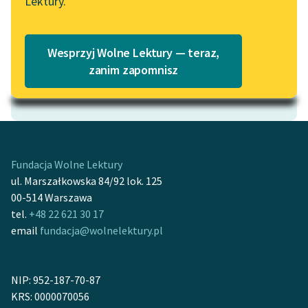
Lektury.
Katalog
Blog
Katalog w formacie PDF
Wesprzyj Wolne Lektury — teraz,
Lektury szkolne i klasyka
zanim zapomnisz
literatury do słuchania dla
Motyw: Klejnot
uczennic i uczniów z
niepełnosprawnościami
E-kolekcja lektur
szkolnych i literatury do
Fundacja Wolne Lektury
słuchania dla uczennic i
ul. Marszałkowska 84/92 lok. 125
uczniów z
00-514 Warszawa
niepełnosprawnościami
tel.
+48 22 621 30 17
email
fundacja@wolnelektury.pl
Feministyczne inspiracje.
Popularyzacja
skandynawskiej literatury
NIP: 952-187-70-87
feministycznej
KRS: 0000070056