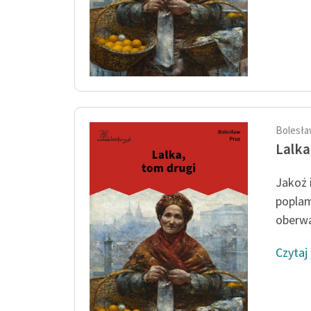
Bolesła
Lalka
Jakoż 
poplam
oberwa
Czytaj