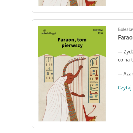
Bolesła
Farao
— Żyd?
co na
— Azar
Czytaj