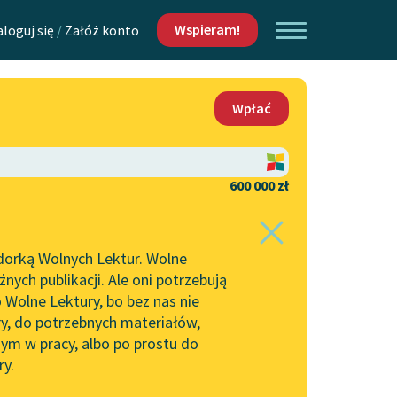
Wspieram!
aloguj się
/
Załóż konto
O nas
Wpłać
Lektur
Kontakt
O projekcie
600 000 zł
 piszących i
Zespół
dorką Wolnych Lektur. Wolne
Zasady wykorzystania
ych publikacji. Ale oni potrzebują
Wolnych Lektur
 Wolne Lektury, bo bez nas nie
Logotypy
ry, do potrzebnych materiałów,
ym w pracy, albo po prostu do
h Lektur
Materiały promocyjne
ry.
Polityka prywatności