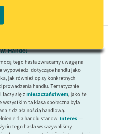
Regulamin biblioteki
macie PDF
Dane fundacji i sprawozdania
finansowe
Regulamin darowizn
Informacja o treściach
w: Handel
wrażliwych
mocą tego hasła zwracamy uwagę na
Deklaracja dostępności
e wypowiedzi dotyczące handlu jako
ska, jak również opisy konkretnych
 prowadzenia handlu. Tematycznie
 łączy się z
mieszczaństwem
, jako że
e wszystkim ta klasa społeczna była
ana z działalnością handlową.
łnienie dla handlu stanowi
interes
—
użyciu tego hasła wskazywaliśmy