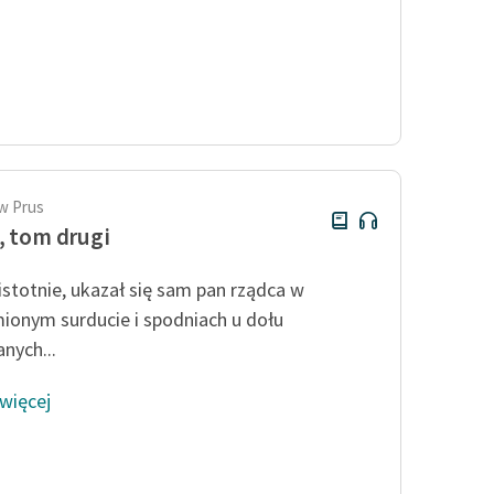
w Prus
, tom drugi
istotnie, ukazał się sam pan rządca w
ionym surducie i spodniach u dołu
nych...
 więcej