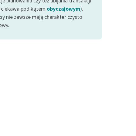
je planowania czy też ubijania transakcji
z ciekawa pod kątem
obyczajowym
).
esy nie zawsze mają charakter czysto
owy.