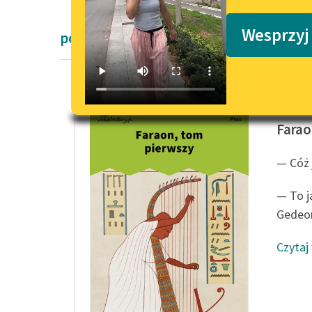
Podkasty o książkach
Wesprzyj
powieści Bolesław Prus
Bolesła
Farao
— Cóż 
— To j
Gedeon
Czytaj