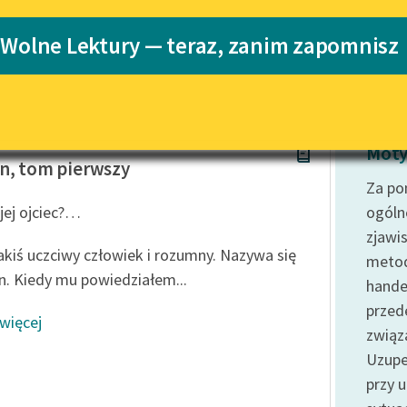
Katalog
 Wolne Lektury — teraz, zanim zapomnisz
Katalog w for
Lektury szkolne i klasyka
literatury do słuchania dla
uczennic i uczniów z
niepełnosprawnościami
w Prus
E-kolekcja lektur szkolnych i
Moty
literatury do słuchania dla
n, tom pierwszy
uczennic i uczniów z
Za po
niepełnosprawnościami
jej ojciec?…
ogóln
Feministyczne inspiracje.
zjawi
Popularyzacja skandynawskiej
akiś uczciwy człowiek i rozumny. Nazywa się
metod
literatury feministycznej
. Kiedy mu powiedziałem...
handel
Ręce pełne poezji
przed
 więcej
związ
Kolekcje edukacyjne twórców
przechodzących do domeny
Uzupe
publicznej, lektur szkolnych
przy 
oraz Starego Testamentu