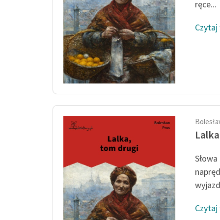
ręce...
Czytaj
Bolesła
Lalka
Słowa 
napręd
wyjazdu
Czytaj