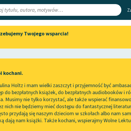
Z
rzebujemy Twojego wsparcia!
Aktualności
Narzędzia
e Lektury
„Prokurator Alicja Horn” do
Mapa Wolnych 
słuchania
irmami
Leśmianator
Byliśmy częścią AI Impact Lab
ewsletter
Przewodnik dla
i kochani.
Zapraszamy na spotkanie
czytających
online z tłumaczkami
lina Holtz i mam wielki zaszczyt i przyjemność być ambasa
literatury skandynawskiej
p do bezpłatnych książek, do bezpłatnych audiobooków i różn
API
Spotkanie z Katarzyną Tunkiel
. Musimy nie tylko korzystać, ale także wspierać finansowo
ce redakcyjne
w Oslo
OAI-PMH
ez nich nie będziemy mieć dostępu do fantastycznej literatu
ęsto przydają się naszym dzieciom w szkołach albo nam sam
102. lata temu zmarł Joseph
Widget Wolnyc
Conrad
ką dają nam książki. Także kochani, wspierajmy Wolne Lektu
oru
lesław Prus
✖
Powieść
✖
Przypisy
Blog