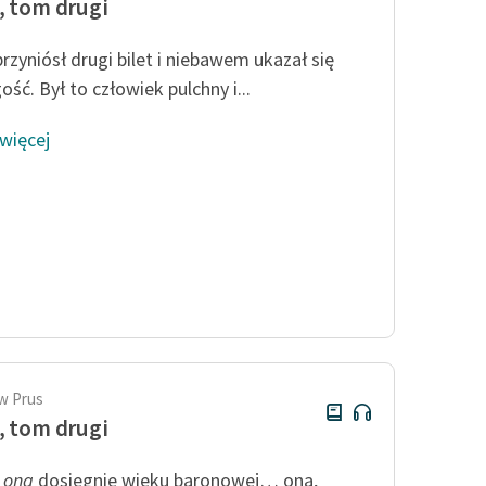
, tom drugi
przyniósł drugi bilet i niebawem ukazał się
ość. Był to człowiek pulchny i...
 więcej
w Prus
, tom drugi
y
ona
dosięgnie wieku baronowej… ona,