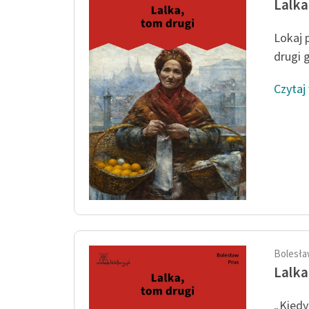
Lalka
Lokaj 
drugi g
Czytaj
Bolesła
Lalka
„Kied