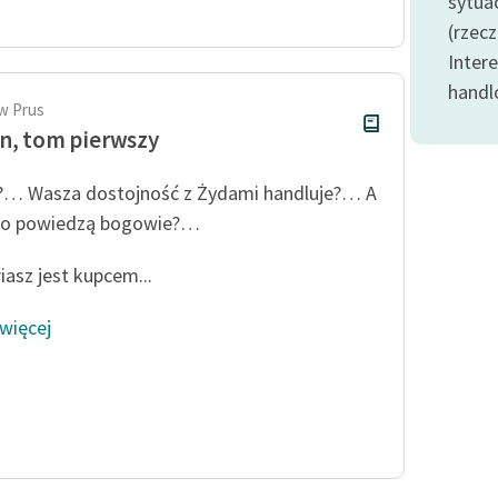
sytuac
Odkurzamy bohaterów
(rzec
Szkoła Poezji Wolnych Lektur
Inter
handl
w Prus
n, tom pierwszy
… Wasza dostojność z Żydami handluje?… A
 to powiedzą bogowie?…
iasz jest kupcem...
 więcej