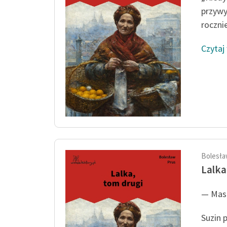
przywy
rocznie
Czytaj
Bolesła
Lalka
— Masz
Suzin 