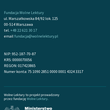
Ręce pełne poezji
Kolekcje edukacyjne
Fundacja Wolne Lektury
twórców przechodzących
ul. Marszałkowska 84/92 lok. 125
do domeny publicznej,
00-514 Warszawa
lektur szkolnych oraz
tel.
+48 22 621 30 17
Starego Testamentu
email
fundacja@wolnelektury.pl
Odkurzamy bohaterów
NIP: 952-187-70-87
Szkoła Poezji Wolnych
KRS: 0000070056
Lektur
REGON: 017423865
O nas
Numer konta: 75 1090 2851 0000 0001 4324 3317
Kontakt
O projekcie
Wolne Lektury to projekt prowadzony
przez fundację
Wolne Lektury
.
Zespół