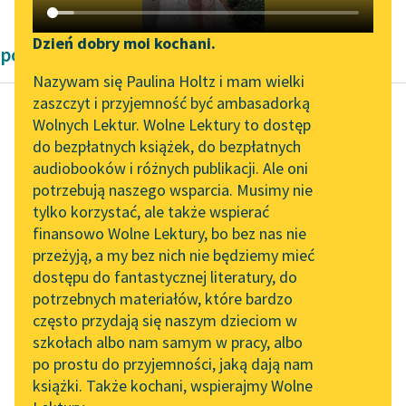
Katalog DAISY
Zgłoś brak utworu
Podkasty o książkach
Dzień dobry moi kochani.
powieści Bolesław Prus
Aktualności
Narzędzia
Nazywam się Paulina Holtz i mam wielki
zaszczyt i przyjemność być ambasadorką
„Prokurator Alicja Horn”
Mapa Wolnych Lektur
Wolnych Lektur. Wolne Lektury to dostęp
do słuchania
do bezpłatnych książek, do bezpłatnych
Bolesław Prus
Leśmianator
audiobooków i różnych publikacji. Ale oni
Lalka, tom drugi
Byliśmy częścią AI Impact
potrzebują naszego wsparcia. Musimy nie
Przewodnik dla piszących i
Lab
tylko korzystać, ale także wspierać
czytających
Przypomniawszy
finansowo Wolne Lektury, bo bez nas nie
Zapraszamy na spotkanie
jednak sobie, że jest tu
przeżyją, a my bez nich nie będziemy mieć
online z tłumaczkami
z wizytą, szybko począł
dostępu do fantastycznej literatury, do
literatury skandynawskiej
API
się ubierać. Ledwie
potrzebnych materiałów, które bardzo
skończył, delikatnie...
Spotkanie z Katarzyną
OAI-PMH
często przydają się naszym dzieciom w
Tunkiel w Oslo
szkołach albo nam samym w pracy, albo
Widget Wolnych Lektur
Czytaj więcej
po prostu do przyjemności, jaką dają nam
102. lata temu zmarł
książki. Także kochani, wspierajmy Wolne
Przypisy
Joseph Conrad