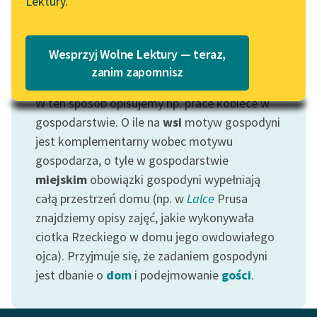
Lektury.
Katalog
Blog
Katalog w formacie PDF
Wesprzyj Wolne Lektury — teraz,
Lektury szkolne i klasyka
zanim zapomnisz
Motyw: Gospodyni
literatury do słuchania dla
W ten sposób opisujemy np. prace kobiece w
uczennic i uczniów z
niepełnosprawnościami
gospodarstwie. O ile na
wsi
motyw gospodyni
jest komplementarny wobec motywu
E-kolekcja lektur
gospodarza, o tyle w gospodarstwie
szkolnych i literatury do
miejskim
obowiązki gospodyni wypełniają
słuchania dla uczennic i
całą przestrzeń domu (np. w
Lalce
Prusa
uczniów z
znajdziemy opisy zajęć, jakie wykonywała
niepełnosprawnościami
ciotka Rzeckiego w domu jego owdowiałego
Feministyczne inspiracje.
ojca). Przyjmuje się, że zadaniem gospodyni
Popularyzacja
jest dbanie o
dom
i podejmowanie
gości
.
skandynawskiej literatury
feministycznej