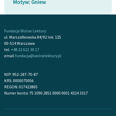
Motyw: Gniew
Ręce pełne poezji
Kolekcje edukacyjne
twórców przechodzących
do domeny publicznej,
Fundacja Wolne Lektury
lektur szkolnych oraz
ul. Marszałkowska 84/92 lok. 125
Starego Testamentu
00-514 Warszawa
Odkurzamy bohaterów
tel.
+48 22 621 30 17
email
fundacja@wolnelektury.pl
Szkoła Poezji Wolnych
Lektur
NIP: 952-187-70-87
O nas
KRS: 0000070056
REGON: 017423865
Kontakt
Numer konta: 75 1090 2851 0000 0001 4324 3317
O projekcie
Zespół