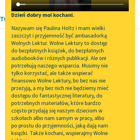
Katalog DAISY
Zgłoś brak utworu
Podkasty o książkach
Dzień dobry moi kochani.
Twórczość Bolesław Prus
Aktualności
Narzędzia
Nazywam się Paulina Holtz i mam wielki
zaszczyt i przyjemność być ambasadorką
„Prokurator Alicja Horn”
Mapa Wolnych Lektur
Wolnych Lektur. Wolne Lektury to dostęp
do słuchania
do bezpłatnych książek, do bezpłatnych
Bolesław Prus
Leśmianator
audiobooków i różnych publikacji. Ale oni
Katarynka
Byliśmy częścią AI Impact
potrzebują naszego wsparcia. Musimy nie
Przewodnik dla piszących i
Lab
tylko korzystać, ale także wspierać
czytających
W sercu mecenasa,
finansowo Wolne Lektury, bo bez nas nie
Zapraszamy na spotkanie
tego wyrozumiałego,
przeżyją, a my bez nich nie będziemy mieć
online z tłumaczkami
tego łagodnego
dostępu do fantastycznej literatury, do
literatury skandynawskiej
API
człowieka, zbudziły się
potrzebnych materiałów, które bardzo
dzikie instynkty. Uczuł
Spotkanie z Katarzyną
OAI-PMH
często przydają się naszym dzieciom w
żal do...
Tunkiel w Oslo
szkołach albo nam samym w pracy, albo
Widget Wolnych Lektur
po prostu do przyjemności, jaką dają nam
102. lata temu zmarł
Czytaj więcej
książki. Także kochani, wspierajmy Wolne
Przypisy
Joseph Conrad