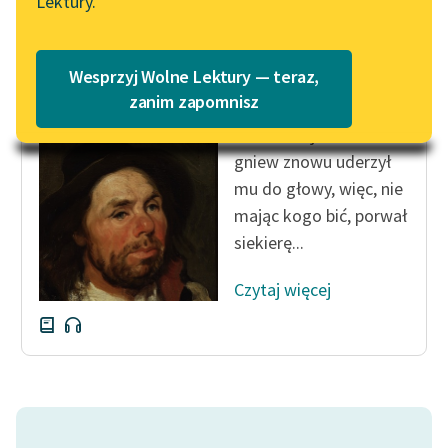
Lektury.
Katalog
Blog
Katalog w formacie PDF
Bolesław Prus
Wesprzyj Wolne Lektury — teraz,
Placówka
Lektury szkolne i klasyka
zanim zapomnisz
literatury do słuchania dla
Ponieważ jednak
uczennic i uczniów z
gniew znowu uderzył
niepełnosprawnościami
mu do głowy, więc, nie
E-kolekcja lektur
mając kogo bić, porwał
szkolnych i literatury do
siekierę...
słuchania dla uczennic i
uczniów z
Czytaj więcej
niepełnosprawnościami
Feministyczne inspiracje.
Popularyzacja
skandynawskiej literatury
feministycznej