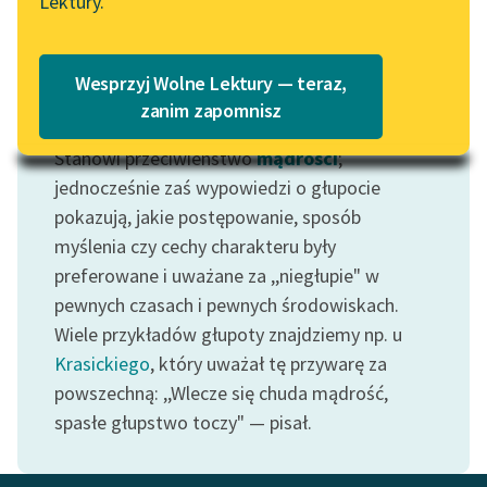
Lektury.
Katalog
Blog
Katalog w formacie PDF
Wesprzyj Wolne Lektury — teraz,
Lektury szkolne i klasyka
zanim zapomnisz
Motyw: Głupota
literatury do słuchania dla
Stanowi przeciwieństwo
mądrości
;
uczennic i uczniów z
niepełnosprawnościami
jednocześnie zaś wypowiedzi o głupocie
pokazują, jakie postępowanie, sposób
E-kolekcja lektur
myślenia czy cechy charakteru były
szkolnych i literatury do
preferowane i uważane za ,,niegłupie" w
słuchania dla uczennic i
pewnych czasach i pewnych środowiskach.
uczniów z
Wiele przykładów głupoty znajdziemy np. u
niepełnosprawnościami
Krasickiego
, który uważał tę przywarę za
Feministyczne inspiracje.
powszechną: ,,Wlecze się chuda mądrość,
Popularyzacja
spasłe głupstwo toczy" — pisał.
skandynawskiej literatury
feministycznej