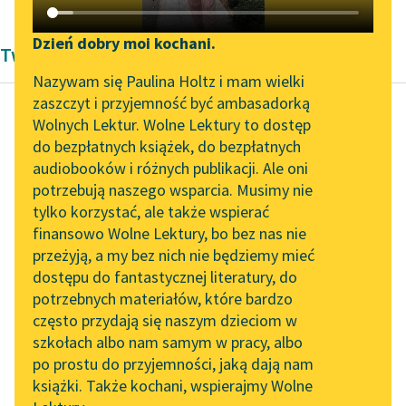
Katalog DAISY
Zgłoś brak utworu
Podkasty o książkach
Dzień dobry moi kochani.
Twórczość Bolesław Prus
Aktualności
Narzędzia
Nazywam się Paulina Holtz i mam wielki
zaszczyt i przyjemność być ambasadorką
„Prokurator Alicja Horn”
Mapa Wolnych Lektur
Wolnych Lektur. Wolne Lektury to dostęp
do słuchania
do bezpłatnych książek, do bezpłatnych
Bolesław Prus
Leśmianator
audiobooków i różnych publikacji. Ale oni
Lalka, tom
Byliśmy częścią AI Impact
potrzebują naszego wsparcia. Musimy nie
Przewodnik dla piszących i
pierwszy
Lab
tylko korzystać, ale także wspierać
czytających
finansowo Wolne Lektury, bo bez nas nie
Zapraszamy na spotkanie
— Pan Wokulski, no…
przeżyją, a my bez nich nie będziemy mieć
online z tłumaczkami
to jest wielki interes —
dostępu do fantastycznej literatury, do
literatury skandynawskiej
API
odpowiada brunet. —
potrzebnych materiałów, które bardzo
Ale ona jest głupia i
Spotkanie z Katarzyną
OAI-PMH
często przydają się naszym dzieciom w
Tunkiel w Oslo
Łęcki...
szkołach albo nam samym w pracy, albo
Widget Wolnych Lektur
po prostu do przyjemności, jaką dają nam
102. lata temu zmarł
Czytaj więcej
książki. Także kochani, wspierajmy Wolne
Przypisy
Joseph Conrad