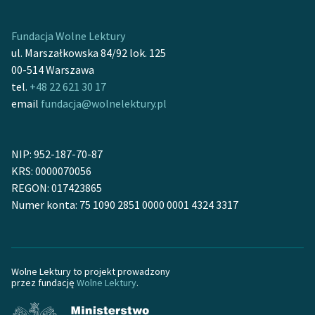
Ręce pełne poezji
Kolekcje edukacyjne
Fundacja Wolne Lektury
twórców przechodzących
ul. Marszałkowska 84/92 lok. 125
do domeny publicznej,
00-514 Warszawa
lektur szkolnych oraz
tel.
+48 22 621 30 17
Starego Testamentu
email
fundacja@wolnelektury.pl
Odkurzamy bohaterów
NIP: 952-187-70-87
Szkoła Poezji Wolnych
KRS: 0000070056
Lektur
REGON: 017423865
O nas
Numer konta: 75 1090 2851 0000 0001 4324 3317
Kontakt
O projekcie
Wolne Lektury to projekt prowadzony
przez fundację
Wolne Lektury
.
Zespół