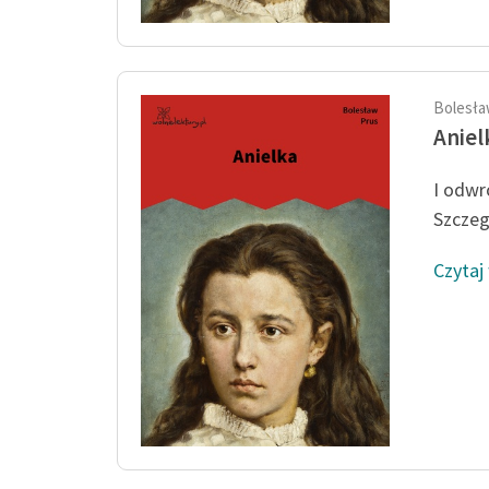
Bolesła
Aniel
I odwró
Szczegó
Czytaj