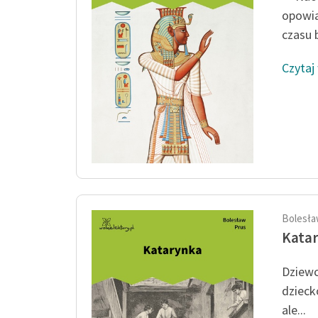
opowia
czasu b
Czytaj
Bolesła
Kata
Dziewc
dzieck
ale...