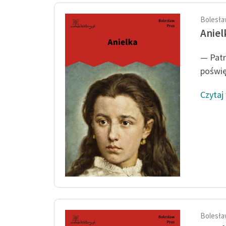
Bolesła
Aniel
— Patr
poświę
Czytaj
Bolesła