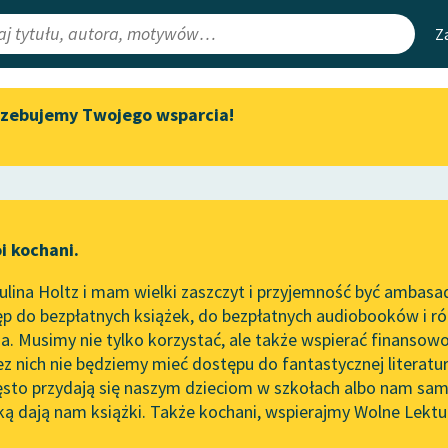
Z
rzebujemy Twojego wsparcia!
Aktualności
Narzędzia
e Lektury
„Prokurator Alicja Horn” do
Mapa Wolnych 
słuchania
irmami
Leśmianator
Byliśmy częścią AI Impact Lab
ewsletter
Przewodnik dla
i kochani.
Zapraszamy na spotkanie
czytających
o
online z tłumaczkami
lina Holtz i mam wielki zaszczyt i przyjemność być ambasa
literatury skandynawskiej
p do bezpłatnych książek, do bezpłatnych audiobooków i różn
API
Spotkanie z Katarzyną Tunkiel
. Musimy nie tylko korzystać, ale także wspierać finansowo
ce redakcyjne
w Oslo
OAI-PMH
ez nich nie będziemy mieć dostępu do fantastycznej literatu
ęsto przydają się naszym dzieciom w szkołach albo nam sam
102. lata temu zmarł Joseph
Widget Wolnyc
Conrad
ką dają nam książki. Także kochani, wspierajmy Wolne Lektu
oru
Bolesław Prus
✖
Przypisy
Blog