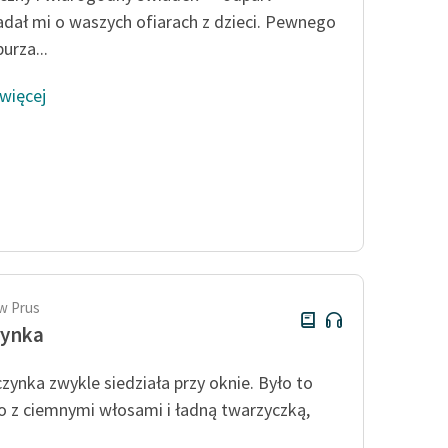
dał mi o waszych ofiarach z dzieci. Pewnego
urza...
 więcej
w Prus
rynka
zynka zwykle siedziała przy oknie. Było to
o z ciemnymi włosami i ładną twarzyczką,