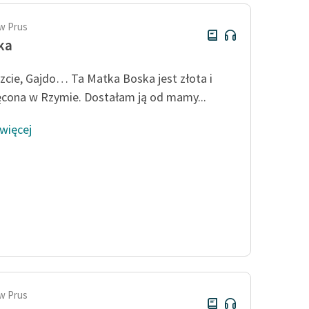
w Prus
ka
zcie, Gajdo… Ta Matka Boska jest złota i
cona w Rzymie. Dostałam ją od mamy...
 więcej
w Prus