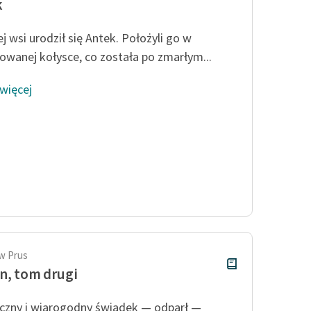
k
j wsi urodził się Antek. Położyli go w
owanej kołysce, co została po zmarłym...
 więcej
w Prus
n, tom drugi
zny i wiarogodny świadek — odparł —