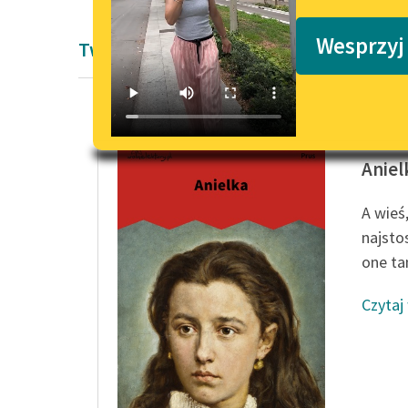
Podkasty o książkach
Wesprzyj
Twórczość Bolesław Prus
Bolesła
Aniel
A wieś,
najsto
one ta
Czytaj