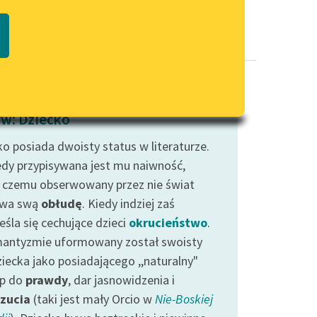
Regulamin biblioteki
macie PDF
Dane fundacji i sprawozdania
finansowe
Regulamin darowizn
Informacja o treściach
w: Dziecko
wrażliwych
ko posiada dwoisty status w literaturze.
Deklaracja dostępności
edy przypisywana jest mu naiwność,
i czemu obserwowany przez nie świat
ywa swą
obłudę
. Kiedy indziej zaś
eśla się cechujące dzieci
okrucieństwo
.
antyzmie uformowany został swoisty
ziecka jako posiadającego ,,naturalny"
p do
prawdy
, dar jasnowidzenia i
zucia
(taki jest mały Orcio w
Nie-Boskiej