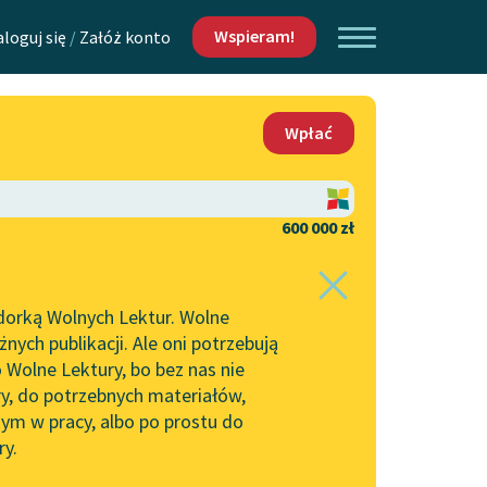
Wspieram!
aloguj się
/
Załóż konto
O nas
Wpłać
Lektur
Kontakt
O projekcie
600 000 zł
 piszących i
Zespół
dorką Wolnych Lektur. Wolne
Zasady wykorzystania
ych publikacji. Ale oni potrzebują
Wolnych Lektur
 Wolne Lektury, bo bez nas nie
Logotypy
ry, do potrzebnych materiałów,
ym w pracy, albo po prostu do
h Lektur
Materiały promocyjne
ry.
Polityka prywatności