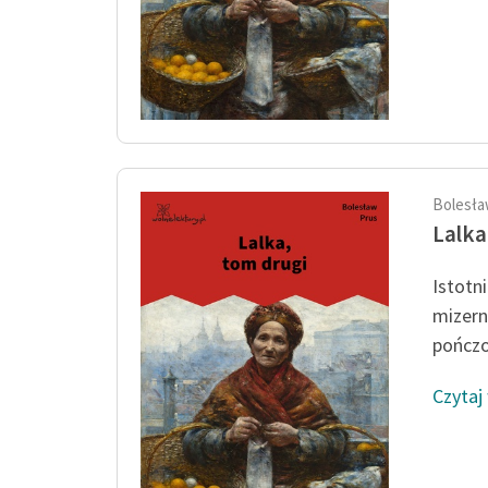
Bolesła
Lalka
Istotn
mizern
pończo
Czytaj