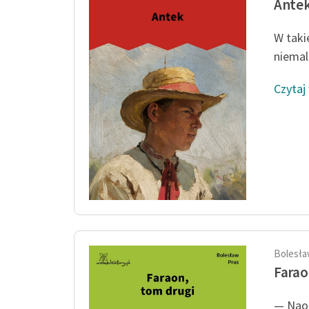
Ante
W takie
niemal
Czytaj
Bolesła
Farao
— Naoc