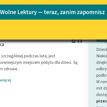
Katalog
 Wolne Lektury — teraz, zanim zapomnisz
Katalog w for
Lektury szkolne i klasyka
literatury do słuchania dla
uczennic i uczniów z
niepełnosprawnościami
w Prus
E-kolekcja lektur szkolnych i
Moty
literatury do słuchania dla
ka
uczennic i uczniów z
Dziec
niepełnosprawnościami
 szczególniej podczas lata, jest
Nieki
Feministyczne inspiracje.
sowniejszym miejscem pobytu dla dzieci. Są
dzięk
Popularyzacja skandynawskiej
m zdrowe...
odkr
literatury feministycznej
podkr
 więcej
Ręce pełne poezji
W rom
mit d
Kolekcje edukacyjne twórców
przechodzących do domeny
dostę
publicznej, lektur szkolnych
przec
oraz Starego Testamentu