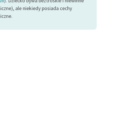
ii
). Dziecko bywa beztroskie i niewinne
iczne), ale niekiedy posiada cechy
iczne.