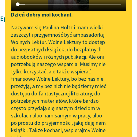
Katalog DAISY
Zgłoś brak utworu
Podkasty o książkach
Dzień dobry moi kochani.
Epika Bolesław Prus
Aktualności
Narzędzia
Nazywam się Paulina Holtz i mam wielki
zaszczyt i przyjemność być ambasadorką
„Prokurator Alicja Horn”
Mapa Wolnych Lektur
Wolnych Lektur. Wolne Lektury to dostęp
do słuchania
do bezpłatnych książek, do bezpłatnych
Bolesław Prus
Leśmianator
audiobooków i różnych publikacji. Ale oni
Faraon, tom drugi
Byliśmy częścią AI Impact
potrzebują naszego wsparcia. Musimy nie
Przewodnik dla piszących i
Lab
tylko korzystać, ale także wspierać
czytających
— Ja, Sargon, wódz,
finansowo Wolne Lektury, bo bez nas nie
Zapraszamy na spotkanie
satrapa i powinowaty
przeżyją, a my bez nich nie będziemy mieć
online z tłumaczkami
najpotężniejszego
dostępu do fantastycznej literatury, do
literatury skandynawskiej
API
króla Assara,
potrzebnych materiałów, które bardzo
przychodzę pozdrowić
Spotkanie z Katarzyną
OAI-PMH
często przydają się naszym dzieciom w
cię, namiestniku
Tunkiel w Oslo
szkołach albo nam samym w pracy, albo
Widget Wolnych Lektur
najpotężniejszego
po prostu do przyjemności, jaką dają nam
102. lata temu zmarł
faraona...
książki. Także kochani, wspierajmy Wolne
Przypisy
Joseph Conrad