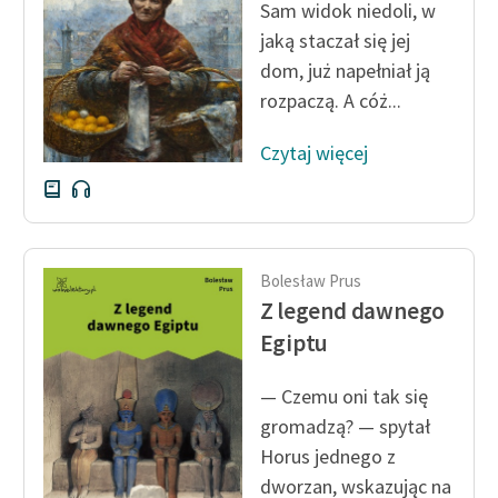
Sam widok niedoli, w
jaką staczał się jej
Zasady wykorzystania
dom, już napełniał ją
Wolnych Lektur
rozpaczą. A cóż...
Logotypy
Czytaj więcej
Materiały promocyjne
Polityka prywatności
Regulamin biblioteki
Bolesław Prus
Dane fundacji i
Z legend dawnego
sprawozdania finansowe
Egiptu
Regulamin darowizn
— Czemu oni tak się
Informacja o treściach
gromadzą? — spytał
wrażliwych
Horus jednego z
Deklaracja dostępności
dworzan, wskazując na