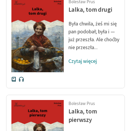
Bolesław Prus
Ręce pełne poezji
Lalka, tom drugi
Kolekcje edukacyjne
twórców przechodzących
Była chwila, żeś mi się
do domeny publicznej,
pan podobał; była i —
lektur szkolnych oraz
już przeszła. Ale choćby
Starego Testamentu
nie przeszła...
Odkurzamy bohaterów
Czytaj więcej
Szkoła Poezji Wolnych
Lektur
O nas
Kontakt
Bolesław Prus
O projekcie
Lalka, tom
pierwszy
Zespół