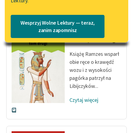
Lektury.
Katalog
Czytaj więcej
Blog
Katalog w formacie PDF
Wesprzyj Wolne Lektury — teraz,
Lektury szkolne i klasyka
zanim zapomnisz
Bolesław Prus
literatury do słuchania dla
Faraon, tom drugi
uczennic i uczniów z
niepełnosprawnościami
Książę Ramzes wsparł
obie ręce o krawędź
E-kolekcja lektur
wozu i z wysokości
szkolnych i literatury do
słuchania dla uczennic i
pagórka patrzył na
uczniów z
Libijczyków...
niepełnosprawnościami
Czytaj więcej
Feministyczne inspiracje.
Popularyzacja
skandynawskiej literatury
feministycznej