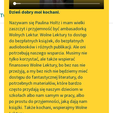
Katalog DAISY
Zgłoś brak utworu
Podkasty o książkach
Dzień dobry moi kochani.
Twórczość Bolesław Prus
Aktualności
Narzędzia
Nazywam się Paulina Holtz i mam wielki
zaszczyt i przyjemność być ambasadorką
„Prokurator Alicja Horn”
Mapa Wolnych Lektur
Wolnych Lektur. Wolne Lektury to dostęp
do słuchania
do bezpłatnych książek, do bezpłatnych
Bolesław Prus
Leśmianator
audiobooków i różnych publikacji. Ale oni
Anielka
Byliśmy częścią AI Impact
potrzebują naszego wsparcia. Musimy nie
Przewodnik dla piszących i
Lab
tylko korzystać, ale także wspierać
czytających
Nie trzeba było
finansowo Wolne Lektury, bo bez nas nie
Zapraszamy na spotkanie
głębokiej znajomości
przeżyją, a my bez nich nie będziemy mieć
online z tłumaczkami
ani psychologii, ani
dostępu do fantastycznej literatury, do
literatury skandynawskiej
API
zwyczajów
potrzebnych materiałów, które bardzo
towarzyskich, aby
Spotkanie z Katarzyną
OAI-PMH
często przydają się naszym dzieciom w
odgadnąć, że
Tunkiel w Oslo
szkołach albo nam samym w pracy, albo
Widget Wolnych Lektur
powodem częstych...
po prostu do przyjemności, jaką dają nam
102. lata temu zmarł
książki. Także kochani, wspierajmy Wolne
Przypisy
Joseph Conrad
Czytaj więcej