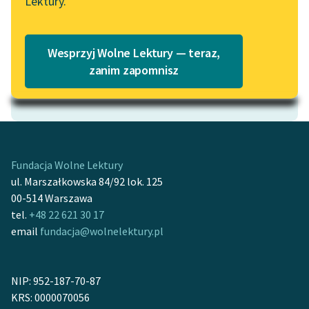
Lektury.
Katalog
Blog
Katalog w formacie PDF
Wesprzyj Wolne Lektury — teraz,
Lektury szkolne i klasyka
zanim zapomnisz
literatury do słuchania dla
Motyw: Człowiek
uczennic i uczniów z
niepełnosprawnościami
E-kolekcja lektur
szkolnych i literatury do
Fundacja Wolne Lektury
słuchania dla uczennic i
ul. Marszałkowska 84/92 lok. 125
uczniów z
00-514 Warszawa
niepełnosprawnościami
tel.
+48 22 621 30 17
email
fundacja@wolnelektury.pl
Feministyczne inspiracje.
Popularyzacja
skandynawskiej literatury
NIP: 952-187-70-87
feministycznej
KRS: 0000070056