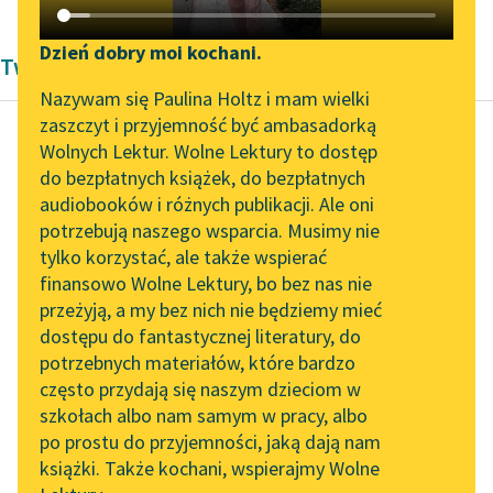
Katalog DAISY
Zgłoś brak utworu
Podkasty o książkach
Dzień dobry moi kochani.
Twórczość Bolesław Prus
Aktualności
Narzędzia
Nazywam się Paulina Holtz i mam wielki
zaszczyt i przyjemność być ambasadorką
„Prokurator Alicja Horn”
Mapa Wolnych Lektur
Wolnych Lektur. Wolne Lektury to dostęp
do słuchania
do bezpłatnych książek, do bezpłatnych
Bolesław Prus
Leśmianator
audiobooków i różnych publikacji. Ale oni
Anielka
Byliśmy częścią AI Impact
potrzebują naszego wsparcia. Musimy nie
Przewodnik dla piszących i
Lab
tylko korzystać, ale także wspierać
czytających
W innej gromadce
finansowo Wolne Lektury, bo bez nas nie
Zapraszamy na spotkanie
znajdował się chłop
przeżyją, a my bez nich nie będziemy mieć
online z tłumaczkami
kołtuniasty, z
dostępu do fantastycznej literatury, do
literatury skandynawskiej
API
czerwonymi jak królik
potrzebnych materiałów, które bardzo
oczyma. Przy nim
Spotkanie z Katarzyną
OAI-PMH
często przydają się naszym dzieciom w
stała...
Tunkiel w Oslo
szkołach albo nam samym w pracy, albo
Widget Wolnych Lektur
po prostu do przyjemności, jaką dają nam
102. lata temu zmarł
Czytaj więcej
książki. Także kochani, wspierajmy Wolne
Przypisy
Joseph Conrad