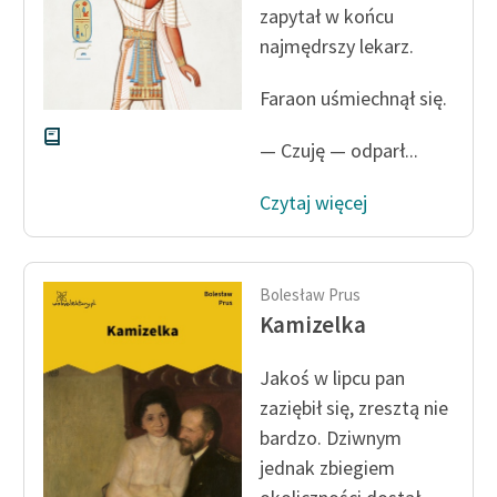
zapytał w końcu
najmędrszy lekarz.
Zasady wykorzystania
Wolnych Lektur
Faraon uśmiechnął się.
Logotypy
— Czuję — odparł...
Materiały promocyjne
Czytaj więcej
Polityka prywatności
Regulamin biblioteki
Dane fundacji i
Bolesław Prus
sprawozdania finansowe
Kamizelka
Regulamin darowizn
Jakoś w lipcu pan
zaziębił się, zresztą nie
Informacja o treściach
wrażliwych
bardzo. Dziwnym
jednak zbiegiem
Deklaracja dostępności