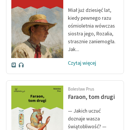
Ręce pełne poezji
Miał już dziesięć lat,
Kolekcje edukacyjne
kiedy pewnego razu
twórców przechodzących
ośmioletnia wówczas
do domeny publicznej,
siostra jego, Rozalia,
lektur szkolnych oraz
strasznie zaniemogła.
Starego Testamentu
Jak...
Odkurzamy bohaterów
Czytaj więcej
Szkoła Poezji Wolnych
Lektur
O nas
Bolesław Prus
Faraon, tom drugi
Kontakt
O projekcie
— Jakich uczuć
doznaje wasza
Zespół
świątobliwość? —