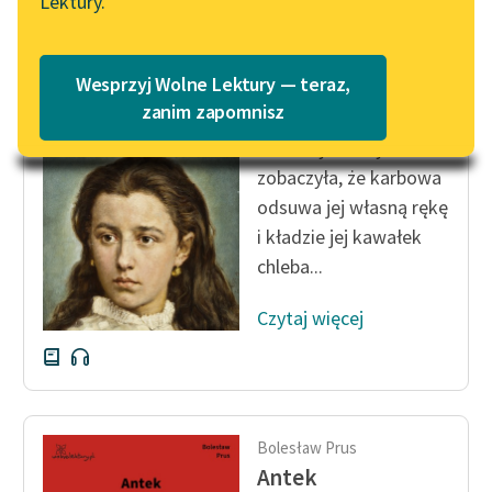
Lektury.
Katalog
Blog
Katalog w formacie PDF
Bolesław Prus
Wesprzyj Wolne Lektury — teraz,
Anielka
Lektury szkolne i klasyka
zanim zapomnisz
literatury do słuchania dla
Otworzyła oczy i
uczennic i uczniów z
zobaczyła, że karbowa
niepełnosprawnościami
odsuwa jej własną rękę
E-kolekcja lektur
i kładzie jej kawałek
szkolnych i literatury do
chleba...
słuchania dla uczennic i
uczniów z
Czytaj więcej
niepełnosprawnościami
Feministyczne inspiracje.
Popularyzacja
skandynawskiej literatury
Bolesław Prus
feministycznej
Antek