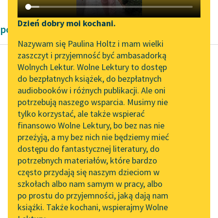
Katalog DAISY
Zgłoś brak utworu
Podkasty o książkach
Dzień dobry moi kochani.
powieści obyczajowe Bolesław Prus
Aktualności
Narzędzia
Nazywam się Paulina Holtz i mam wielki
zaszczyt i przyjemność być ambasadorką
„Prokurator Alicja Horn”
Mapa Wolnych Lektur
Wolnych Lektur. Wolne Lektury to dostęp
do słuchania
do bezpłatnych książek, do bezpłatnych
Bolesław Prus
Leśmianator
audiobooków i różnych publikacji. Ale oni
Placówka
Byliśmy częścią AI Impact
potrzebują naszego wsparcia. Musimy nie
Przewodnik dla piszących i
Lab
tylko korzystać, ale także wspierać
czytających
— Oto masz — mówił
finansowo Wolne Lektury, bo bez nas nie
Zapraszamy na spotkanie
znowu po francusku
przeżyją, a my bez nich nie będziemy mieć
online z tłumaczkami
dziedzic do swego
dostępu do fantastycznej literatury, do
literatury skandynawskiej
API
szwagra — oto masz
potrzebnych materiałów, które bardzo
chłopa. Tobie ze...
Spotkanie z Katarzyną
OAI-PMH
często przydają się naszym dzieciom w
Tunkiel w Oslo
szkołach albo nam samym w pracy, albo
Widget Wolnych Lektur
Czytaj więcej
po prostu do przyjemności, jaką dają nam
102. lata temu zmarł
książki. Także kochani, wspierajmy Wolne
Przypisy
Joseph Conrad