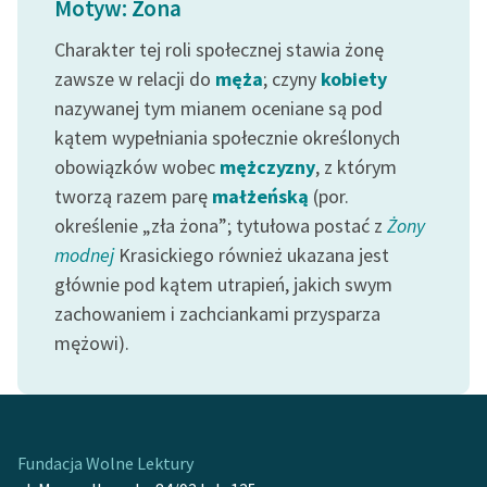
Motyw: Żona
Ręce pełne poezji
Charakter tej roli społecznej stawia żonę
Kolekcje edukacyjne
zawsze w relacji do
męża
; czyny
kobiety
twórców przechodzących
nazywanej tym mianem oceniane są pod
do domeny publicznej,
lektur szkolnych oraz
kątem wypełniania społecznie określonych
Starego Testamentu
obowiązków wobec
mężczyzny
, z którym
tworzą razem parę
małżeńską
(por.
Odkurzamy bohaterów
określenie „zła żona”; tytułowa postać z
Żony
Szkoła Poezji Wolnych
modnej
Krasickiego również ukazana jest
Lektur
głównie pod kątem utrapień, jakich swym
zachowaniem i zachciankami przysparza
O nas
mężowi).
Kontakt
O projekcie
Zespół
Fundacja Wolne Lektury