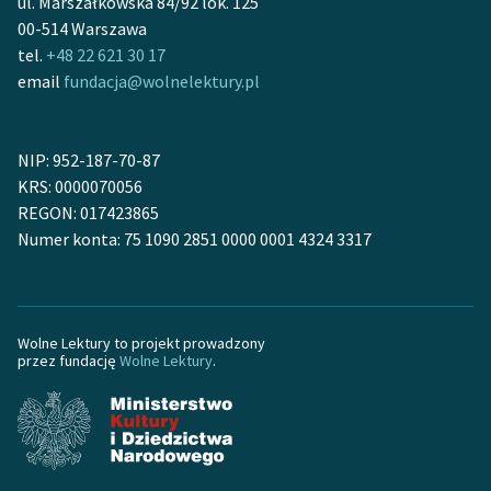
ul. Marszałkowska 84/92 lok. 125
00-514 Warszawa
Zasady wykorzystania
tel.
+48 22 621 30 17
Wolnych Lektur
email
fundacja@wolnelektury.pl
Logotypy
Materiały promocyjne
NIP: 952-187-70-87
KRS: 0000070056
Polityka prywatności
REGON: 017423865
Numer konta: 75 1090 2851 0000 0001 4324 3317
Regulamin biblioteki
Dane fundacji i
sprawozdania finansowe
Wolne Lektury to projekt prowadzony
Regulamin darowizn
przez fundację
Wolne Lektury
.
Informacja o treściach
wrażliwych
Deklaracja dostępności