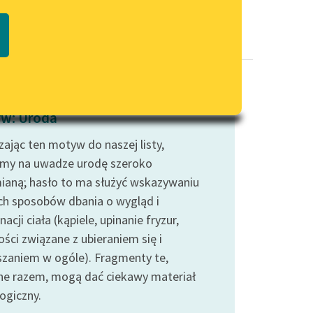
Regulamin biblioteki
macie PDF
Dane fundacji i sprawozdania
finansowe
Regulamin darowizn
Informacja o treściach
w: Uroda
wrażliwych
zając ten motyw do naszej listy,
Deklaracja dostępności
śmy na uwadze urodę szeroko
ianą; hasło to ma służyć wskazywaniu
ch sposobów dbania o wygląd i
nacji ciała (kąpiele, upinanie fryzur,
ści związane z ubieraniem się i
szaniem w ogóle). Fragmenty te,
ne razem, mogą dać ciekawy materiał
ogiczny.