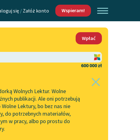
Wspieram!
aloguj się
/
Załóż konto
O nas
Wpłać
Lektur
Kontakt
O projekcie
600 000 zł
 piszących i
Zespół
dorką Wolnych Lektur. Wolne
Zasady wykorzystania
ych publikacji. Ale oni potrzebują
Wolnych Lektur
 Wolne Lektury, bo bez nas nie
Logotypy
ry, do potrzebnych materiałów,
ym w pracy, albo po prostu do
h Lektur
Materiały promocyjne
ry.
Polityka prywatności