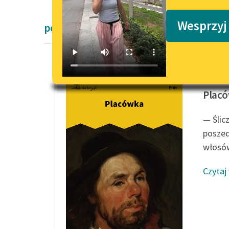
Podkasty o książkach
Wesprzyj
powieści obyczajowe Bolesław Prus
Bolesła
Plac
— Ślic
poszed
włosów
Czytaj