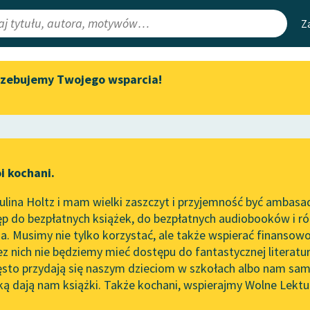
Z
rzebujemy Twojego wsparcia!
Aktualności
Narzędzia
e Lektury
Byliśmy częścią AI Impact Lab
Mapa Wolnych 
irmami
Zapraszamy na spotkanie
Leśmianator
online z tłumaczkami
ewsletter
Przewodnik dla
literatury skandynawskiej
i kochani.
czytających
Spotkanie z Katarzyną Tunkiel
lina Holtz i mam wielki zaszczyt i przyjemność być ambasa
w Oslo
p do bezpłatnych książek, do bezpłatnych audiobooków i różn
API
Wolne Lektury na 32.
. Musimy nie tylko korzystać, ale także wspierać finansowo
ce redakcyjne
Pol’and’Rock Festivalu
OAI-PMH
ez nich nie będziemy mieć dostępu do fantastycznej literatu
ęsto przydają się naszym dzieciom w szkołach albo nam sam
„Kochanek Lady Chatterley”
Widget Wolnyc
do słuchania na Wolnych
ką dają nam książki. Także kochani, wspierajmy Wolne Lektu
oru
✖
powieść obyczajowa
✖
Lekturach
Przypisy