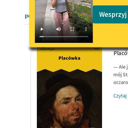
Podkasty o książkach
Wesprzyj
powieści obyczajowe Bolesław Prus
Bolesła
Plac
— Ale 
mój St
oczaro
Czytaj