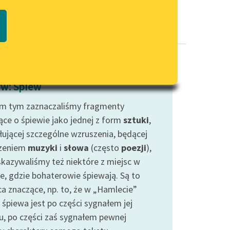
Regulamin biblioteki
macie PDF
Dane fundacji i sprawozdania
finansowe
Regulamin darowizn
Informacja o treściach
w: Śpiew
wrażliwych
m tym zaznaczaliśmy fragmenty
Deklaracja dostępności
ce o śpiewie jako jednej z form
sztuki
,
ującej szczególne wzruszenia, będącej
zeniem
muzyki
i
słowa
(często
poezji
),
skazywaliśmy też niektóre z miejsc w
ie, gdzie bohaterowie śpiewają. Są to
ca znaczące, np. to, że w „Hamlecie”
 śpiewa jest po części sygnałem jej
u, po części zaś sygnałem pewnej