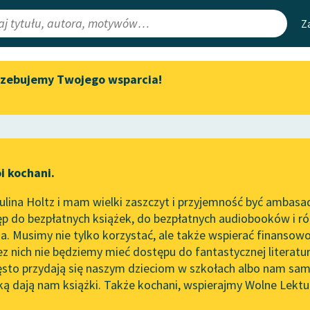
Z
rzebujemy Twojego wsparcia!
Aktualności
Narzędzia
e Lektury
Zapraszamy na spotkanie
Mapa Wolnych 
online z tłumaczkami
irmami
Leśmianator
literatury skandynawskiej
ewsletter
Przewodnik dla
Spotkanie z Katarzyną Tunkiel
i kochani.
czytających
w Oslo
lina Holtz i mam wielki zaszczyt i przyjemność być ambasa
Wolne Lektury na 32.
p do bezpłatnych książek, do bezpłatnych audiobooków i różn
Pol’and’Rock Festivalu
API
. Musimy nie tylko korzystać, ale także wspierać finansowo
ce redakcyjne
„Kochanek Lady Chatterley”
OAI-PMH
ez nich nie będziemy mieć dostępu do fantastycznej literatu
do słuchania na Wolnych
ęsto przydają się naszym dzieciom w szkołach albo nam sam
Lekturach
Widget Wolnyc
ką dają nam książki. Także kochani, wspierajmy Wolne Lektu
oru
✖
powieść obyczajowa
✖
Nowy audiobook – „Marzenie
Przypisy
o Oriencie” Sophie Elkan