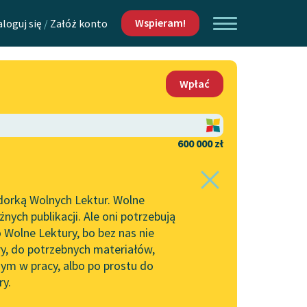
Wspieram!
aloguj się
/
Załóż konto
O nas
Wpłać
Lektur
Kontakt
O projekcie
600 000 zł
 piszących i
Zespół
dorką Wolnych Lektur. Wolne
Zasady wykorzystania
ych publikacji. Ale oni potrzebują
Wolnych Lektur
 Wolne Lektury, bo bez nas nie
Logotypy
ry, do potrzebnych materiałów,
ym w pracy, albo po prostu do
h Lektur
Materiały promocyjne
ry.
Polityka prywatności