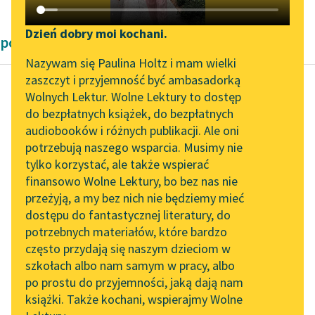
Katalog DAISY
Zgłoś brak utworu
Podkasty o książkach
Dzień dobry moi kochani.
powieści obyczajowe Bolesław Prus
Aktualności
Narzędzia
Nazywam się Paulina Holtz i mam wielki
zaszczyt i przyjemność być ambasadorką
„Prokurator Alicja Horn”
Mapa Wolnych Lektur
Wolnych Lektur. Wolne Lektury to dostęp
do słuchania
do bezpłatnych książek, do bezpłatnych
Bolesław Prus
Leśmianator
audiobooków i różnych publikacji. Ale oni
Placówka
Byliśmy częścią AI Impact
potrzebują naszego wsparcia. Musimy nie
Przewodnik dla piszących i
Lab
tylko korzystać, ale także wspierać
czytających
Przestał jeść i wałęsał
finansowo Wolne Lektury, bo bez nas nie
Zapraszamy na spotkanie
się z kąta w kąt po
przeżyją, a my bez nich nie będziemy mieć
online z tłumaczkami
chacie. Ogarniał go
dostępu do fantastycznej literatury, do
literatury skandynawskiej
API
coraz większy...
potrzebnych materiałów, które bardzo
Spotkanie z Katarzyną
OAI-PMH
często przydają się naszym dzieciom w
Czytaj więcej
Tunkiel w Oslo
szkołach albo nam samym w pracy, albo
Widget Wolnych Lektur
po prostu do przyjemności, jaką dają nam
102. lata temu zmarł
książki. Także kochani, wspierajmy Wolne
Przypisy
Joseph Conrad