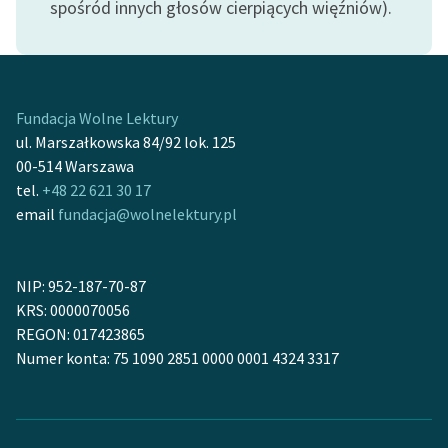
spośród innych głosów cierpiących więźniów).
Zasady wykorzystania
Wolnych Lektur
Logotypy
Fundacja Wolne Lektury
ul. Marszałkowska 84/92 lok. 125
Materiały promocyjne
00-514 Warszawa
Polityka prywatności
tel.
+48 22 621 30 17
email
fundacja@wolnelektury.pl
Regulamin biblioteki
Dane fundacji i
NIP: 952-187-70-87
sprawozdania finansowe
KRS: 0000070056
Regulamin darowizn
REGON: 017423865
Numer konta: 75 1090 2851 0000 0001 4324 3317
Informacja o treściach
wrażliwych
Deklaracja dostępności