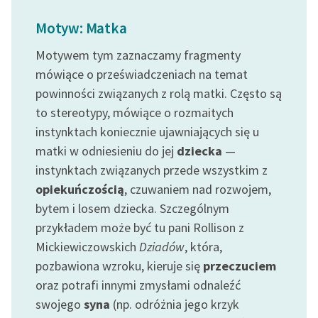
Ręce pełne poezji
Motyw: Matka
Kolekcje edukacyjne
twórców przechodzących
Motywem tym zaznaczamy fragmenty
do domeny publicznej,
mówiące o przeświadczeniach na temat
lektur szkolnych oraz
powinności związanych z rolą matki. Często są
Starego Testamentu
to stereotypy, mówiące o rozmaitych
instynktach koniecznie ujawniających się u
Odkurzamy bohaterów
matki w odniesieniu do jej
dziecka
—
Szkoła Poezji Wolnych
instynktach związanych przede wszystkim z
Lektur
opiekuńczością
, czuwaniem nad rozwojem,
O nas
bytem i losem dziecka. Szczególnym
przykładem może być tu pani Rollison z
Kontakt
Mickiewiczowskich
Dziadów
, która,
pozbawiona wzroku, kieruje się
przeczuciem
O projekcie
oraz potrafi innymi zmysłami odnaleźć
Zespół
swojego
syna
(np. odróżnia jego krzyk