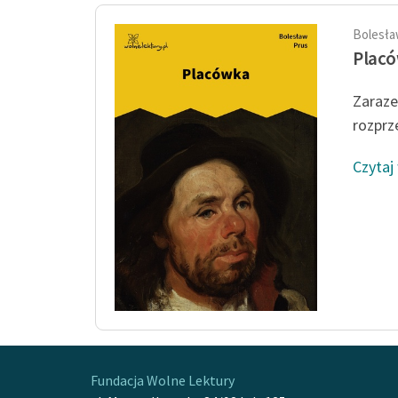
Bolesła
Plac
Zaraze
rozprz
Czytaj
Fundacja Wolne Lektury