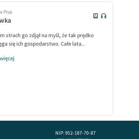
w Prus
ówka
m strach go zdjął na myśl, że tak prędko
ęga się ich gospodarstwo. Całe lata...
 więcej
NIP: 952-187-70-87