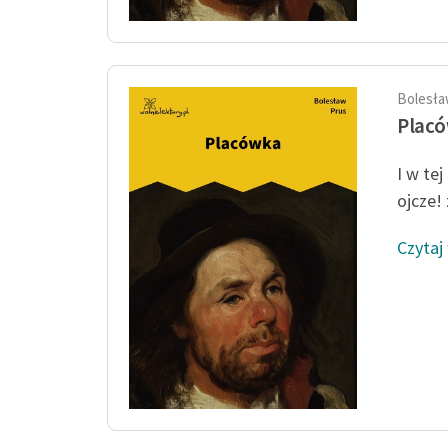
Bolesła
Plac
I w tej
ojcze! 
Czytaj