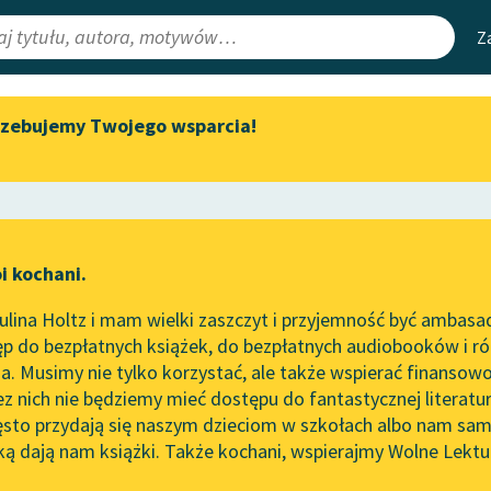
Z
rzebujemy Twojego wsparcia!
Aktualności
Narzędzia
e Lektury
„Prokurator Alicja Horn” do
Mapa Wolnych 
słuchania
irmami
Leśmianator
Byliśmy częścią AI Impact Lab
ewsletter
Przewodnik dla
i kochani.
Zapraszamy na spotkanie
czytających
online z tłumaczkami
lina Holtz i mam wielki zaszczyt i przyjemność być ambasa
literatury skandynawskiej
p do bezpłatnych książek, do bezpłatnych audiobooków i różn
API
Spotkanie z Katarzyną Tunkiel
. Musimy nie tylko korzystać, ale także wspierać finansowo
ce redakcyjne
w Oslo
OAI-PMH
ez nich nie będziemy mieć dostępu do fantastycznej literatu
ęsto przydają się naszym dzieciom w szkołach albo nam sam
102. lata temu zmarł Joseph
Widget Wolnyc
Conrad
ką dają nam książki. Także kochani, wspierajmy Wolne Lektu
oru
✖
powieść obyczajowa
✖
Przypisy
Blog