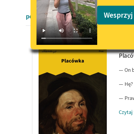
Podkasty o książkach
Wesprzyj
powieści obyczajowe Bolesław Prus
Bolesła
Plac
— On b
— Hę? 
— Praw
Czytaj