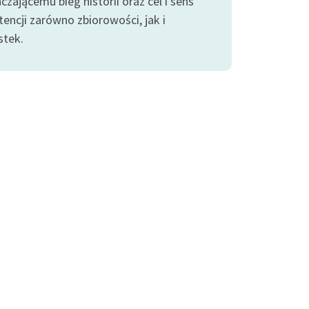
zającemu bieg historii oraz cel i sens
encji zarówno zbiorowości, jak i
stek.