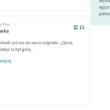
wyznac
Odkurzamy bohaterów
egzyst
Szkoła Poezji Wolnych Lektur
jedno
w Prus
ówka
 chwili coś mu do serca szeptało: „Ojcze,
żebyś ty był górę...
 więcej