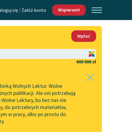
Wspieram!
aloguj się
/
Załóż konto
O nas
Wpłać
Lektur
Kontakt
O projekcie
600 000 zł
 piszących i
Zespół
dorką Wolnych Lektur. Wolne
Zasady wykorzystania
ych publikacji. Ale oni potrzebują
Wolnych Lektur
 Wolne Lektury, bo bez nas nie
Logotypy
ry, do potrzebnych materiałów,
ym w pracy, albo po prostu do
h Lektur
Materiały promocyjne
ry.
Polityka prywatności