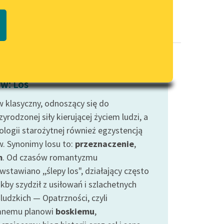
Regulamin biblioteki
macie PDF
Dane fundacji i sprawozdania
finansowe
Regulamin darowizn
Informacja o treściach
w: Los
wrażliwych
 klasyczny, odnoszący się do
Deklaracja dostępności
yrodzonej siły kierującej życiem ludzi, a
ologii starożytnej również egzystencją
. Synonimy losu to:
przeznaczenie
,
m
. Od czasów romantyzmu
wstawiano ,,ślepy los", działający często
akby szydził z usiłowań i szlachetnych
ludzkich — Opatrzności, czyli
mnemu planowi
boskiemu
,