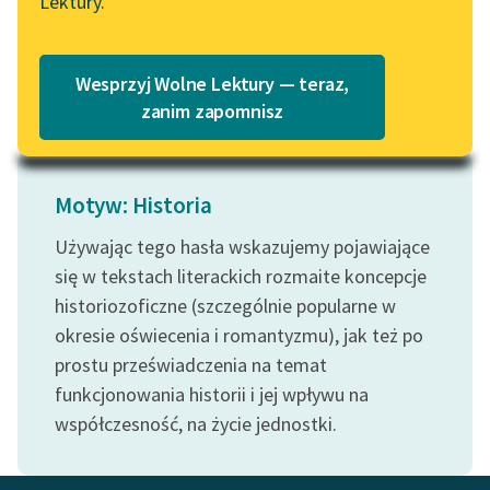
Lektury.
drogi, muzykanci...
„Marzenie o Oriencie”
Katalog
Sophie Elkan
Czytaj więcej
Katalog w formacie PDF
Blog
Wesprzyj Wolne Lektury — teraz,
zanim zapomnisz
Lektury szkolne i klasyka
literatury do słuchania dla
Motyw: Historia
uczennic i uczniów z
niepełnosprawnościami
Używając tego hasła wskazujemy pojawiające
się w tekstach literackich rozmaite koncepcje
E-kolekcja lektur
historiozoficzne (szczególnie popularne w
szkolnych i literatury do
okresie oświecenia i romantyzmu), jak też po
słuchania dla uczennic i
uczniów z
prostu przeświadczenia na temat
niepełnosprawnościami
funkcjonowania historii i jej wpływu na
współczesność, na życie jednostki.
Feministyczne inspiracje.
Popularyzacja
skandynawskiej literatury