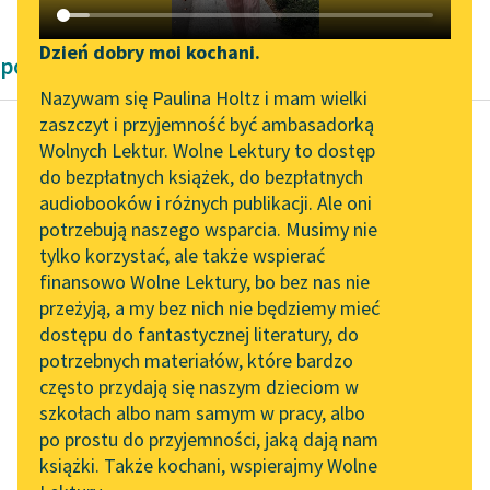
Katalog DAISY
Zgłoś brak utworu
Podkasty o książkach
Dzień dobry moi kochani.
powieści obyczajowe Bolesław Prus
Aktualności
Narzędzia
Nazywam się Paulina Holtz i mam wielki
zaszczyt i przyjemność być ambasadorką
Zapraszamy na spotkanie
Mapa Wolnych Lektur
Wolnych Lektur. Wolne Lektury to dostęp
online z tłumaczkami
do bezpłatnych książek, do bezpłatnych
Bolesław Prus
Leśmianator
literatury skandynawskiej
audiobooków i różnych publikacji. Ale oni
Placówka
potrzebują naszego wsparcia. Musimy nie
Przewodnik dla piszących i
Spotkanie z Katarzyną
tylko korzystać, ale także wspierać
czytających
— Każdy poda rękę
Tunkiel w Oslo
finansowo Wolne Lektury, bo bez nas nie
damie…
przeżyją, a my bez nich nie będziemy mieć
Wolne Lektury na 32.
dostępu do fantastycznej literatury, do
Pol’and’Rock Festivalu
API
— Poloneza…
potrzebnych materiałów, które bardzo
„Kochanek Lady
OAI-PMH
często przydają się naszym dzieciom w
— Naprzód, muzyka!…
Chatterley” do słuchania
szkołach albo nam samym w pracy, albo
Widget Wolnych Lektur
na Wolnych Lekturach
po prostu do przyjemności, jaką dają nam
Ludzie z pochodniami
książki. Także kochani, wspierajmy Wolne
Przypisy
rozstawili się wzdłuż
Nowy audiobook –