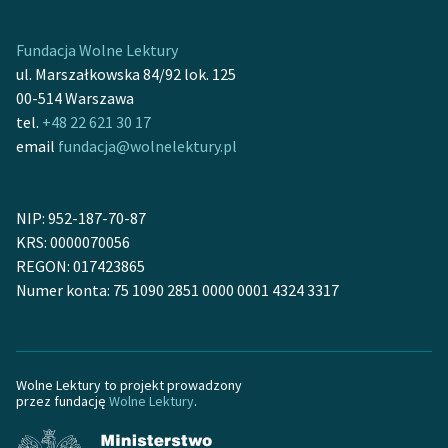
feministycznej
Fundacja Wolne Lektury
Ręce pełne poezji
ul. Marszałkowska 84/92 lok. 125
00-514 Warszawa
Kolekcje edukacyjne
tel.
+48 22 621 30 17
twórców przechodzących
email
fundacja@wolnelektury.pl
do domeny publicznej,
lektur szkolnych oraz
Starego Testamentu
NIP: 952-187-70-87
Odkurzamy bohaterów
KRS: 0000070056
REGON: 017423865
Szkoła Poezji Wolnych
Numer konta: 75 1090 2851 0000 0001 4324 3317
Lektur
O nas
Kontakt
Wolne Lektury to projekt prowadzony
przez fundację
Wolne Lektury
.
O projekcie