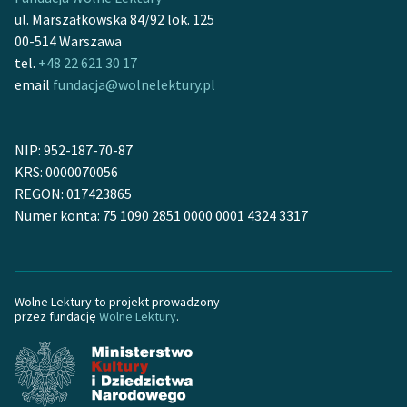
Ręce pełne poezji
ul. Marszałkowska 84/92 lok. 125
00-514 Warszawa
Kolekcje edukacyjne
tel.
+48 22 621 30 17
twórców przechodzących
email
fundacja@wolnelektury.pl
do domeny publicznej,
lektur szkolnych oraz
Starego Testamentu
NIP: 952-187-70-87
Odkurzamy bohaterów
KRS: 0000070056
REGON: 017423865
Szkoła Poezji Wolnych
Numer konta: 75 1090 2851 0000 0001 4324 3317
Lektur
O nas
Wolne Lektury to projekt prowadzony
Kontakt
przez fundację
Wolne Lektury
.
O projekcie
Zespół