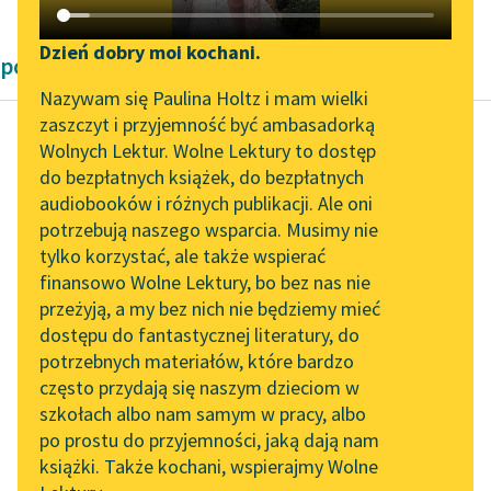
Katalog DAISY
Zgłoś brak utworu
Podkasty o książkach
Dzień dobry moi kochani.
powieści obyczajowe Bolesław Prus
Aktualności
Narzędzia
Nazywam się Paulina Holtz i mam wielki
zaszczyt i przyjemność być ambasadorką
„Prokurator Alicja Horn”
Mapa Wolnych Lektur
Wolnych Lektur. Wolne Lektury to dostęp
do słuchania
do bezpłatnych książek, do bezpłatnych
Bolesław Prus
Leśmianator
audiobooków i różnych publikacji. Ale oni
Placówka
Byliśmy częścią AI Impact
potrzebują naszego wsparcia. Musimy nie
Przewodnik dla piszących i
Lab
tylko korzystać, ale także wspierać
czytających
Tutejszy proboszcz
finansowo Wolne Lektury, bo bez nas nie
Zapraszamy na spotkanie
dopiero od kilku lat
przeżyją, a my bez nich nie będziemy mieć
online z tłumaczkami
rządził parafią. Był to
dostępu do fantastycznej literatury, do
literatury skandynawskiej
API
człowiek średniego
potrzebnych materiałów, które bardzo
wieku, bardzo piękny...
Spotkanie z Katarzyną
OAI-PMH
często przydają się naszym dzieciom w
Tunkiel w Oslo
szkołach albo nam samym w pracy, albo
Widget Wolnych Lektur
Czytaj więcej
po prostu do przyjemności, jaką dają nam
102. lata temu zmarł
książki. Także kochani, wspierajmy Wolne
Przypisy
Joseph Conrad