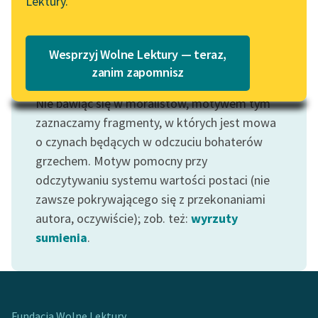
Lektury.
Katalog
Blog
Katalog w formacie PDF
Wesprzyj Wolne Lektury — teraz,
Lektury szkolne i klasyka
zanim zapomnisz
Motyw: Grzech
literatury do słuchania dla
Nie bawiąc się w moralistów, motywem tym
uczennic i uczniów z
niepełnosprawnościami
zaznaczamy fragmenty, w których jest mowa
o czynach będących w odczuciu bohaterów
E-kolekcja lektur
grzechem. Motyw pomocny przy
szkolnych i literatury do
odczytywaniu systemu wartości postaci (nie
słuchania dla uczennic i
zawsze pokrywającego się z przekonaniami
uczniów z
autora, oczywiście); zob. też:
wyrzuty
niepełnosprawnościami
sumienia
.
Feministyczne inspiracje.
Popularyzacja
skandynawskiej literatury
feministycznej
Fundacja Wolne Lektury