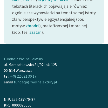
tekstach literackich pojawiają się również
Zasady wykorzystania
ogólniejsze wypowiedzi na temat samej istoty
Wolnych Lektur
zła w perspektywie egzystencjalnej (por.
Logotypy
motyw
zbrodni
), metafizycznej i moralnej
(zob. też:
szatan
).
Materiały promocyjne
Polityka prywatności
Regulamin biblioteki
Fundacja Wolne Lektury
Dane fundacji i
ul. Marszałkowska 84/92 lok. 125
sprawozdania finansowe
00-514 Warszawa
tel.
+48 22 621 30 17
Regulamin darowizn
email
fundacja@wolnelektury.pl
Informacja o treściach
wrażliwych
NIP: 952-187-70-87
Deklaracja dostępności
KRS: 0000070056