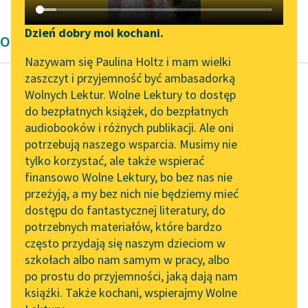
Katalog DAISY
Zgłoś brak utworu
Podkasty o książkach
Dzień dobry moi kochani.
Opowiadanie Bolesław Prus
Aktualności
Narzędzia
Nazywam się Paulina Holtz i mam wielki
zaszczyt i przyjemność być ambasadorką
„Prokurator Alicja Horn”
Mapa Wolnych Lektur
Wolnych Lektur. Wolne Lektury to dostęp
do słuchania
do bezpłatnych książek, do bezpłatnych
Bolesław Prus
Leśmianator
audiobooków i różnych publikacji. Ale oni
Powracająca fala
Byliśmy częścią AI Impact
potrzebują naszego wsparcia. Musimy nie
Przewodnik dla piszących i
Lab
tylko korzystać, ale także wspierać
czytających
Złe wyradza złe, mój
finansowo Wolne Lektury, bo bez nas nie
Zapraszamy na spotkanie
miły Gotliebie. Tyś
przeżyją, a my bez nich nie będziemy mieć
online z tłumaczkami
zaniedbał wychowania
dostępu do fantastycznej literatury, do
literatury skandynawskiej
API
Ferdynanda, więc
potrzebnych materiałów, które bardzo
zrobiłeś źle. On
Spotkanie z Katarzyną
OAI-PMH
często przydają się naszym dzieciom w
stracił...
Tunkiel w Oslo
szkołach albo nam samym w pracy, albo
Widget Wolnych Lektur
po prostu do przyjemności, jaką dają nam
102. lata temu zmarł
Czytaj więcej
książki. Także kochani, wspierajmy Wolne
Przypisy
Joseph Conrad