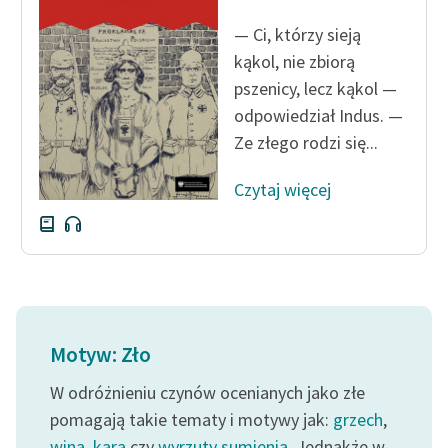
Ręce pełne poezji
— Ci, którzy sieją
Kolekcje edukacyjne
kąkol, nie zbiorą
twórców przechodzących
pszenicy, lecz kąkol —
do domeny publicznej,
odpowiedział Indus. —
lektur szkolnych oraz
Ze złego rodzi się...
Starego Testamentu
Odkurzamy bohaterów
Czytaj więcej
Szkoła Poezji Wolnych
Lektur
O nas
Kontakt
Motyw: Zło
O projekcie
W odróżnieniu czynów ocenianych jako złe
Zespół
pomagają takie tematy i motywy jak:
grzech
,
wina
,
kara
czy
wyrzuty sumienia
. Jednakże w