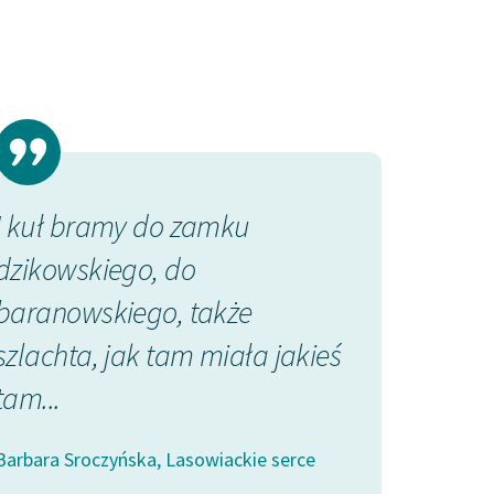
I kuł bramy do zamku
No ji tak zro
dzikowskiego, do
serce takie.
baranowskiego, także
na szyję, no 
szlachta, jak tam miała jakieś
Barbara Sroczyńsk
tam...
Barbara Sroczyńska, Lasowiackie serce