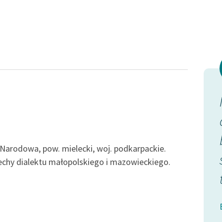
Odkurzamy bohaterów
Szkoła Poezji Wolnych Lektur
iec, wykuł
No ji Marysia już nie ożeniła,
wi założyła
do końca życia była sama,
ek...
arodowa, pow. mielecki, woj. podkarpackie.
Barbara Sroczyńska, Lasowiackie serce
cechy dialektu małopolskiego i mazowieckiego.
wiackie serce