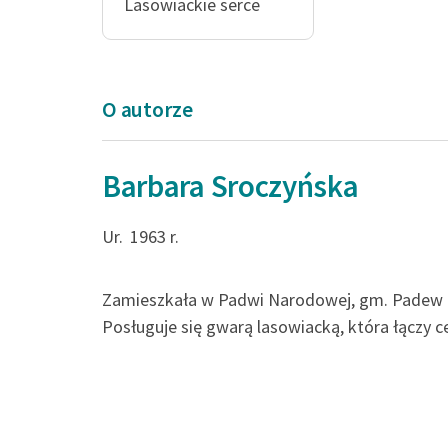
Lasowiackie serce
O autorze
Barbara Sroczyńska
No ji tak zrobił ojc
Ur.
1963 r.
serce takie. Janko
na szyję, no to Jant
Zamieszkała w Padwi Narodowej, gm. Padew N
Posługuje się gwarą lasowiacką, która łączy 
Barbara Sroczyńska, Laso