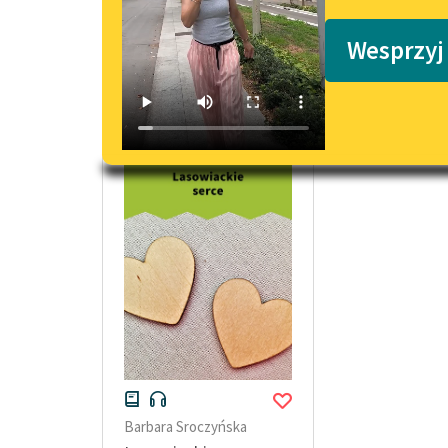
Podkasty o książkach
Wesprzyj
bajki ludowe Barbara Sroczyńska
Barbara Sroczyńska