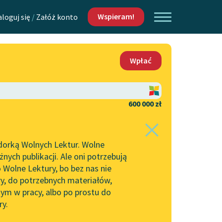
Wspieram!
aloguj się
/
Załóż konto
O nas
Wpłać
Lektur
Kontakt
O projekcie
600 000 zł
 piszących i
Zespół
dorką Wolnych Lektur. Wolne
Zasady wykorzystania
ych publikacji. Ale oni potrzebują
Wolnych Lektur
 Wolne Lektury, bo bez nas nie
Logotypy
ry, do potrzebnych materiałów,
ym w pracy, albo po prostu do
h Lektur
Materiały promocyjne
ry.
rtuj:
najpopularniejsze
alfabetycznie
Polityka prywatności