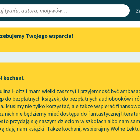
Z
rzebujemy Twojego wsparcia!
Aktualności
Narzędzia
e Lektury
„Prokurator Alicja Horn” do
Mapa Wolnych 
słuchania
irmami
Leśmianator
Byliśmy częścią AI Impact Lab
ewsletter
Przewodnik dla
i kochani.
Zapraszamy na spotkanie
czytających
online z tłumaczkami
lina Holtz i mam wielki zaszczyt i przyjemność być ambasa
literatury skandynawskiej
p do bezpłatnych książek, do bezpłatnych audiobooków i różn
API
Spotkanie z Katarzyną Tunkiel
. Musimy nie tylko korzystać, ale także wspierać finansowo
ce redakcyjne
w Oslo
OAI-PMH
ez nich nie będziemy mieć dostępu do fantastycznej literatu
ęsto przydają się naszym dzieciom w szkołach albo nam sam
102. lata temu zmarł Joseph
Widget Wolnyc
Conrad
ką dają nam książki. Także kochani, wspierajmy Wolne Lektu
oru
So
Przypisy
Blog