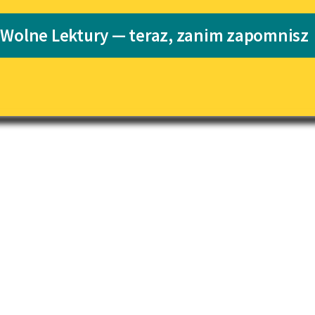
Katalog
 Wolne Lektury — teraz, zanim zapomnisz
Katalog w for
Lektury szkolne i klasyka
literatury do słuchania dla
uczennic i uczniów z
niepełnosprawnościami
E-kolekcja lektur szkolnych i
literatury do słuchania dla
uczennic i uczniów z
niepełnosprawnościami
Feministyczne inspiracje.
Popularyzacja skandynawskiej
literatury feministycznej
Ręce pełne poezji
Kolekcje edukacyjne twórców
przechodzących do domeny
publicznej, lektur szkolnych
oraz Starego Testamentu