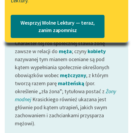
Lektury.
Katalog
Blog
Katalog w formacie PDF
Wesprzyj Wolne Lektury — teraz,
Lektury szkolne i klasyka
zanim zapomnisz
Motyw: Żona
literatury do słuchania dla
Charakter tej roli społecznej stawia żonę
uczennic i uczniów z
niepełnosprawnościami
zawsze w relacji do
męża
; czyny
kobiety
nazywanej tym mianem oceniane są pod
E-kolekcja lektur
kątem wypełniania społecznie określonych
szkolnych i literatury do
obowiązków wobec
mężczyzny
, z którym
słuchania dla uczennic i
tworzą razem parę
małżeńską
(por.
uczniów z
określenie „zła żona”; tytułowa postać z
Żony
niepełnosprawnościami
modnej
Krasickiego również ukazana jest
Feministyczne inspiracje.
głównie pod kątem utrapień, jakich swym
Popularyzacja
zachowaniem i zachciankami przysparza
skandynawskiej literatury
mężowi).
feministycznej