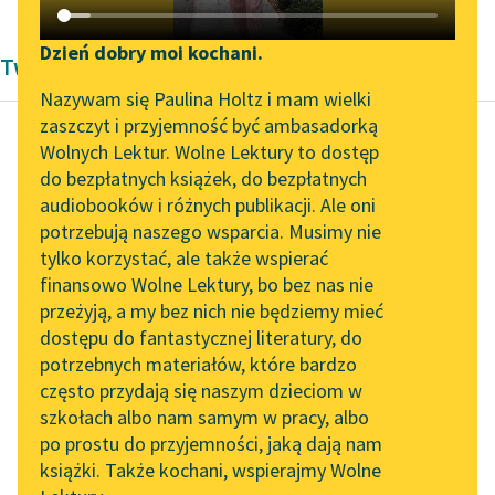
Katalog DAISY
Zgłoś brak utworu
Podkasty o książkach
Dzień dobry moi kochani.
Twórczość Modernizm Arthura Conan Doyle'a
Aktualności
Narzędzia
Nazywam się Paulina Holtz i mam wielki
zaszczyt i przyjemność być ambasadorką
„Prokurator Alicja Horn”
Mapa Wolnych Lektur
Wolnych Lektur. Wolne Lektury to dostęp
do słuchania
do bezpłatnych książek, do bezpłatnych
Arthur Conan Doyle
Leśmianator
audiobooków i różnych publikacji. Ale oni
Pies Baskerville'ów
Byliśmy częścią AI Impact
potrzebują naszego wsparcia. Musimy nie
Przewodnik dla piszących i
Lab
tylko korzystać, ale także wspierać
czytających
Pozostaje mi już tylko
finansowo Wolne Lektury, bo bez nas nie
Zapraszamy na spotkanie
zaznaczyć rolę pani
przeżyją, a my bez nich nie będziemy mieć
online z tłumaczkami
Stapleton. Mąż
dostępu do fantastycznej literatury, do
literatury skandynawskiej
API
wywierał na nią wpływ
potrzebnych materiałów, które bardzo
demoniczny; nie...
Spotkanie z Katarzyną
OAI-PMH
często przydają się naszym dzieciom w
Tunkiel w Oslo
szkołach albo nam samym w pracy, albo
Widget Wolnych Lektur
Czytaj więcej
po prostu do przyjemności, jaką dają nam
102. lata temu zmarł
książki. Także kochani, wspierajmy Wolne
Przypisy
Joseph Conrad