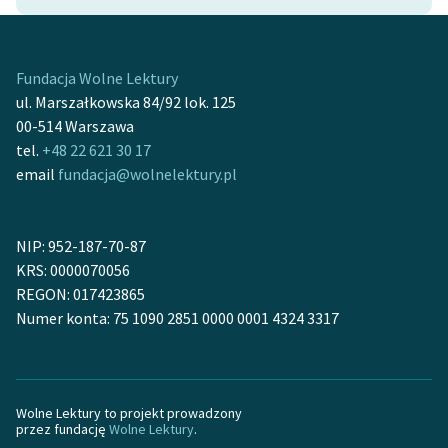
Ręce pełne poezji
Kolekcje edukacyjne
twórców przechodzących
Fundacja Wolne Lektury
do domeny publicznej,
ul. Marszałkowska 84/92 lok. 125
lektur szkolnych oraz
00-514 Warszawa
Starego Testamentu
tel.
+48 22 621 30 17
email
fundacja@wolnelektury.pl
Odkurzamy bohaterów
Szkoła Poezji Wolnych
NIP: 952-187-70-87
Lektur
KRS: 0000070056
O nas
REGON: 017423865
Numer konta: 75 1090 2851 0000 0001 4324 3317
Kontakt
O projekcie
Wolne Lektury to projekt prowadzony
Zespół
przez fundację
Wolne Lektury
.