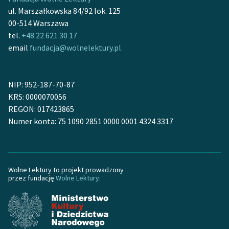
feministycznej
ul. Marszałkowska 84/92 lok. 125
00-514 Warszawa
Ręce pełne poezji
tel.
+48 22 621 30 17
email
fundacja@wolnelektury.pl
Kolekcje edukacyjne
twórców przechodzących
do domeny publicznej,
NIP: 952-187-70-87
lektur szkolnych oraz
KRS: 0000070056
Starego Testamentu
REGON: 017423865
Odkurzamy bohaterów
Numer konta: 75 1090 2851 0000 0001 4324 3317
Szkoła Poezji Wolnych
Lektur
Wolne Lektury to projekt prowadzony
O nas
przez fundację
Wolne Lektury
.
Kontakt
O projekcie