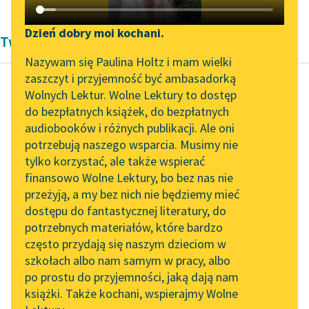
Katalog DAISY
Zgłoś brak utworu
Podkasty o książkach
Dzień dobry moi kochani.
Twórczość Antoniny Domańskiej
Aktualności
Narzędzia
Nazywam się Paulina Holtz i mam wielki
zaszczyt i przyjemność być ambasadorką
Zapraszamy na spotkanie
Mapa Wolnych Lektur
Wolnych Lektur. Wolne Lektury to dostęp
online z tłumaczkami
do bezpłatnych książek, do bezpłatnych
Antonina Domańska
Leśmianator
literatury skandynawskiej
audiobooków i różnych publikacji. Ale oni
Historia żółtej
potrzebują naszego wsparcia. Musimy nie
Przewodnik dla piszących i
ciżemki
Spotkanie z Katarzyną
tylko korzystać, ale także wspierać
czytających
Tunkiel w Oslo
finansowo Wolne Lektury, bo bez nas nie
Spojrzeli na siebie.
przeżyją, a my bez nich nie będziemy mieć
Wolne Lektury na 32.
Oczy dziecka wołały:
dostępu do fantastycznej literatury, do
Pol’and’Rock Festivalu
API
„Poznaję cię!” Tamte
potrzebnych materiałów, które bardzo
drugie zmrużyły się
„Kochanek Lady
OAI-PMH
często przydają się naszym dzieciom w
Chatterley” do słuchania
nagle, jak oczy...
szkołach albo nam samym w pracy, albo
Widget Wolnych Lektur
na Wolnych Lekturach
po prostu do przyjemności, jaką dają nam
Czytaj więcej
książki. Także kochani, wspierajmy Wolne
Przypisy
Nowy audiobook –