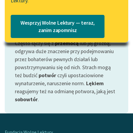
Lektury.
„Marzenie o Oriencie”
Katalog
Sophie Elkan
Katalog w formacie PDF
Blog
Wesprzyj Wolne Lektury — teraz,
zanim zapomnisz
Motyw: Strach
Często łączy się z
przemocą
lub jej groźbą;
Lektury szkolne i klasyka
literatury do słuchania dla
odgrywa duże znaczenie przy podejmowaniu
uczennic i uczniów z
przez bohaterów pewnych działań lub
niepełnosprawnościami
powstrzymywaniu się od nich. Strach mogą
też budzić
potwór
czyli upostaciowione
E-kolekcja lektur
wynaturzenie, naruszenie norm.
Lękiem
szkolnych i literatury do
reagujemy też na odmianę potwora, jaką jest
słuchania dla uczennic i
uczniów z
sobowtór
.
niepełnosprawnościami
Feministyczne inspiracje.
Popularyzacja
skandynawskiej literatury
Fundacja Wolne Lektury