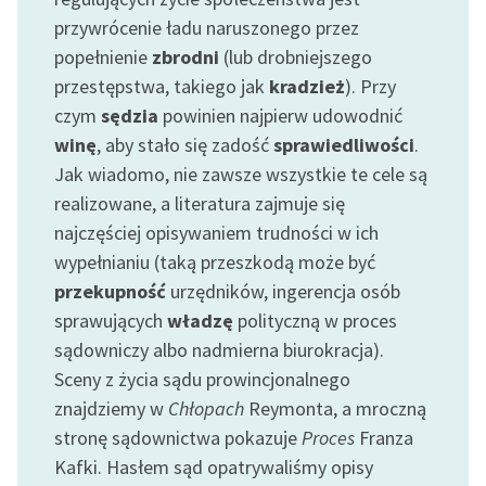
przywrócenie ładu naruszonego przez
Zasady wykorzystania
popełnienie
zbrodni
(lub drobniejszego
Wolnych Lektur
przestępstwa, takiego jak
kradzież
). Przy
Logotypy
czym
sędzia
powinien najpierw udowodnić
winę
, aby stało się zadość
sprawiedliwości
.
Materiały promocyjne
Jak wiadomo, nie zawsze wszystkie te cele są
Polityka prywatności
realizowane, a literatura zajmuje się
najczęściej opisywaniem trudności w ich
Regulamin biblioteki
wypełnianiu (taką przeszkodą może być
Dane fundacji i
przekupność
urzędników, ingerencja osób
sprawozdania finansowe
sprawujących
władzę
polityczną w proces
sądowniczy albo nadmierna biurokracja).
Regulamin darowizn
Sceny z życia sądu prowincjonalnego
Informacja o treściach
znajdziemy w
Chłopach
Reymonta, a mroczną
wrażliwych
stronę sądownictwa pokazuje
Proces
Franza
Kafki. Hasłem sąd opatrywaliśmy opisy
Deklaracja dostępności