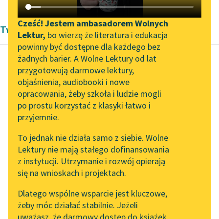
Katalog DAISY
Zgłoś brak utworu
Podkasty o książkach
Cześć! Jestem ambasadorem Wolnych
Twórczość Antoniny Domańskiej
Lektur,
bo wierzę że literatura i edukacja
Aktualności
Narzędzia
powinny być dostępne dla każdego bez
żadnych barier. A Wolne Lektury od lat
„Prokurator Alicja Horn”
Mapa Wolnych Lektur
przygotowują darmowe lektury,
do słuchania
Antonina Domańska
objaśnienia, audiobooki i nowe
Leśmianator
Trzaska i Zbroja
opracowania, żeby szkoła i ludzie mogli
Byliśmy częścią AI Impact
Przewodnik dla piszących i
po prostu korzystać z klasyki łatwo i
Lab
czytających
— Ano, tedy zważcie,
przyjemnie.
Zapraszamy na spotkanie
mądre ludzie, czy owa
To jednak nie działa samo z siebie. Wolne
online z tłumaczkami
skarga na Rokiczanę
Lektury nie mają stałego dofinansowania
literatury skandynawskiej
API
tak wam pójdzie, jak
z instytucji. Utrzymanie i rozwój opierają
po...
Spotkanie z Katarzyną
OAI-PMH
się na wnioskach i projektach.
Tunkiel w Oslo
Widget Wolnych Lektur
Czytaj więcej
Dlatego wspólne wsparcie jest kluczowe,
102. lata temu zmarł
żeby móc działać stabilnie. Jeżeli
Przypisy
Joseph Conrad
uważasz, że darmowy dostęp do książek