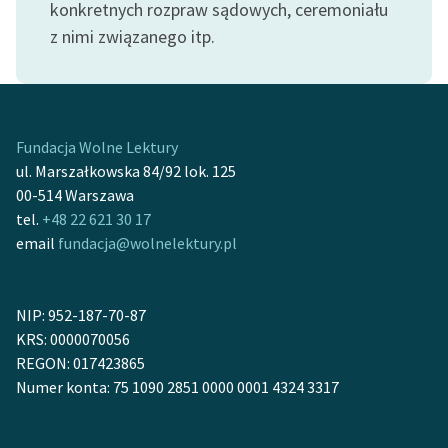
konkretnych rozpraw sądowych, ceremoniału
z nimi związanego itp.
Fundacja Wolne Lektury
ul. Marszałkowska 84/92 lok. 125
00-514 Warszawa
tel.
+48 22 621 30 17
email
fundacja@wolnelektury.pl
NIP: 952-187-70-87
KRS: 0000070056
REGON: 017423865
Numer konta: 75 1090 2851 0000 0001 4324 3317