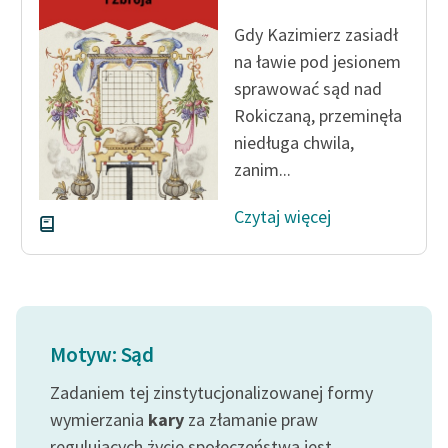
Ręce pełne poezji
Gdy Kazimierz zasiadł
Kolekcje edukacyjne
na ławie pod jesionem
twórców przechodzących
sprawować sąd nad
do domeny publicznej,
Rokiczaną, przeminęła
lektur szkolnych oraz
niedługa chwila,
Starego Testamentu
zanim...
Odkurzamy bohaterów
Czytaj więcej
Szkoła Poezji Wolnych
Lektur
O nas
Kontakt
Motyw: Sąd
O projekcie
Zadaniem tej zinstytucjonalizowanej formy
Zespół
wymierzania
kary
za złamanie praw
regulujących życie społeczeństwa jest