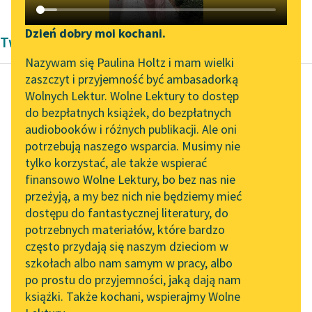
Katalog DAISY
Zgłoś brak utworu
Podkasty o książkach
Dzień dobry moi kochani.
Twórczość Antoniny Domańskiej
Aktualności
Narzędzia
Nazywam się Paulina Holtz i mam wielki
zaszczyt i przyjemność być ambasadorką
Zapraszamy na spotkanie
Mapa Wolnych Lektur
Wolnych Lektur. Wolne Lektury to dostęp
online z tłumaczkami
do bezpłatnych książek, do bezpłatnych
Antonina Domańska
Leśmianator
literatury skandynawskiej
audiobooków i różnych publikacji. Ale oni
Historia żółtej
potrzebują naszego wsparcia. Musimy nie
Przewodnik dla piszących i
ciżemki
Spotkanie z Katarzyną
tylko korzystać, ale także wspierać
czytających
Tunkiel w Oslo
finansowo Wolne Lektury, bo bez nas nie
Wawrzuś wstał z ławy,
przeżyją, a my bez nich nie będziemy mieć
Wolne Lektury na 32.
kobieta weszła do izby.
dostępu do fantastycznej literatury, do
Pol’and’Rock Festivalu
API
potrzebnych materiałów, które bardzo
Tak jak przed chwilą
„Kochanek Lady
OAI-PMH
często przydają się naszym dzieciom w
gospodarz, spytała i...
Chatterley” do słuchania
szkołach albo nam samym w pracy, albo
Widget Wolnych Lektur
na Wolnych Lekturach
po prostu do przyjemności, jaką dają nam
Czytaj więcej
książki. Także kochani, wspierajmy Wolne
Przypisy
Nowy audiobook –