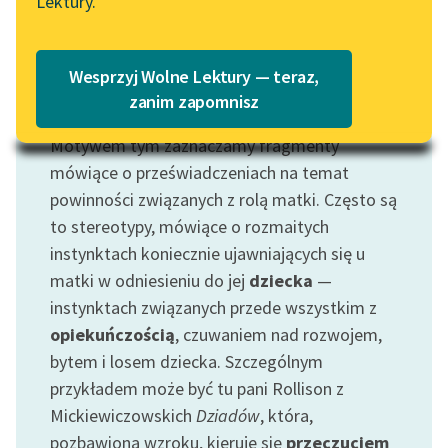
Lektury.
„Marzenie o Oriencie”
Katalog
Sophie Elkan
Katalog w formacie PDF
Blog
Wesprzyj Wolne Lektury — teraz,
zanim zapomnisz
Motyw: Matka
Motywem tym zaznaczamy fragmenty
Lektury szkolne i klasyka
literatury do słuchania dla
mówiące o przeświadczeniach na temat
uczennic i uczniów z
powinności związanych z rolą matki. Często są
niepełnosprawnościami
to stereotypy, mówiące o rozmaitych
instynktach koniecznie ujawniających się u
E-kolekcja lektur
matki w odniesieniu do jej
dziecka
—
szkolnych i literatury do
instynktach związanych przede wszystkim z
słuchania dla uczennic i
uczniów z
opiekuńczością
, czuwaniem nad rozwojem,
niepełnosprawnościami
bytem i losem dziecka. Szczególnym
przykładem może być tu pani Rollison z
Feministyczne inspiracje.
Mickiewiczowskich
Dziadów
, która,
Popularyzacja
pozbawiona wzroku, kieruje się
przeczuciem
skandynawskiej literatury