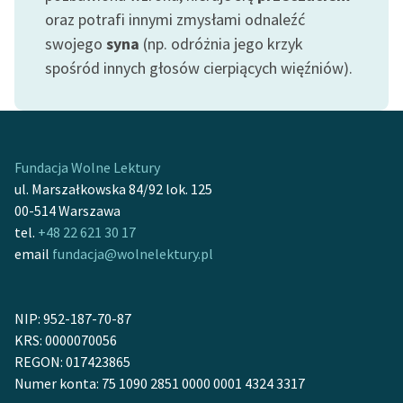
feministycznej
oraz potrafi innymi zmysłami odnaleźć
swojego
syna
(np. odróżnia jego krzyk
Ręce pełne poezji
spośród innych głosów cierpiących więźniów).
Kolekcje edukacyjne
twórców przechodzących
do domeny publicznej,
lektur szkolnych oraz
Fundacja Wolne Lektury
Starego Testamentu
ul. Marszałkowska 84/92 lok. 125
00-514 Warszawa
Odkurzamy bohaterów
tel.
+48 22 621 30 17
Szkoła Poezji Wolnych
email
fundacja@wolnelektury.pl
Lektur
O nas
NIP: 952-187-70-87
KRS: 0000070056
Kontakt
REGON: 017423865
O projekcie
Numer konta: 75 1090 2851 0000 0001 4324 3317