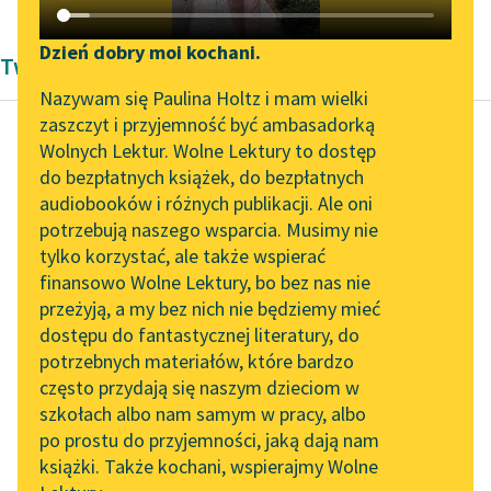
Katalog DAISY
Zgłoś brak utworu
Podkasty o książkach
Dzień dobry moi kochani.
Twórczość Antoniny Domańskiej
Aktualności
Narzędzia
Nazywam się Paulina Holtz i mam wielki
zaszczyt i przyjemność być ambasadorką
„Prokurator Alicja Horn”
Mapa Wolnych Lektur
Wolnych Lektur. Wolne Lektury to dostęp
do słuchania
do bezpłatnych książek, do bezpłatnych
Antonina Domańska
Leśmianator
audiobooków i różnych publikacji. Ale oni
Hanusia
Byliśmy częścią AI Impact
potrzebują naszego wsparcia. Musimy nie
Przewodnik dla piszących i
Wierzynkówna
Lab
tylko korzystać, ale także wspierać
czytających
finansowo Wolne Lektury, bo bez nas nie
Zapraszamy na spotkanie
Rozmawiali długo o
przeżyją, a my bez nich nie będziemy mieć
online z tłumaczkami
dawnych czasach, o
dostępu do fantastycznej literatury, do
literatury skandynawskiej
API
swoich dziecinnych
potrzebnych materiałów, które bardzo
latach, o śmiesznej a
Spotkanie z Katarzyną
OAI-PMH
często przydają się naszym dzieciom w
Tunkiel w Oslo
tak bogatej w...
szkołach albo nam samym w pracy, albo
Widget Wolnych Lektur
po prostu do przyjemności, jaką dają nam
102. lata temu zmarł
Czytaj więcej
książki. Także kochani, wspierajmy Wolne
Przypisy
Joseph Conrad