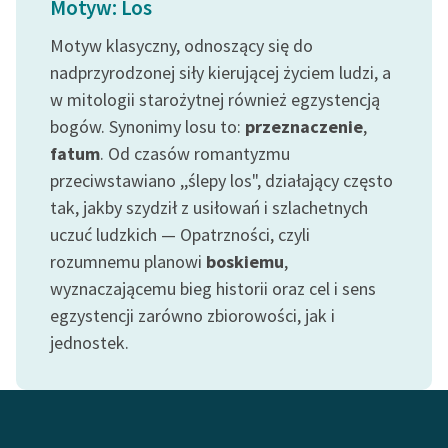
Motyw: Los
Ręce pełne poezji
Motyw klasyczny, odnoszący się do
Kolekcje edukacyjne
nadprzyrodzonej siły kierującej życiem ludzi, a
twórców przechodzących
w mitologii starożytnej również egzystencją
do domeny publicznej,
lektur szkolnych oraz
bogów. Synonimy losu to:
przeznaczenie
,
Starego Testamentu
fatum
. Od czasów romantyzmu
przeciwstawiano ,,ślepy los", działający często
Odkurzamy bohaterów
tak, jakby szydził z usiłowań i szlachetnych
Szkoła Poezji Wolnych
uczuć ludzkich — Opatrzności, czyli
Lektur
rozumnemu planowi
boskiemu
,
wyznaczającemu bieg historii oraz cel i sens
O nas
egzystencji zarówno zbiorowości, jak i
Kontakt
jednostek.
O projekcie
Zespół