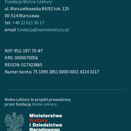
Fundacja Wolne Lektury
ul. Marszałkowska 84/92 lok. 125
Zasady wykorzystania
00-514 Warszawa
Wolnych Lektur
tel.
+48 22 621 30 17
email
fundacja@wolnelektury.pl
Logotypy
Materiały promocyjne
NIP: 952-187-70-87
Polityka prywatności
KRS: 0000070056
REGON: 017423865
Regulamin biblioteki
Numer konta: 75 1090 2851 0000 0001 4324 3317
Dane fundacji i
sprawozdania finansowe
Regulamin darowizn
Wolne Lektury to projekt prowadzony
przez fundację
Wolne Lektury
.
Informacja o treściach
wrażliwych
Deklaracja dostępności