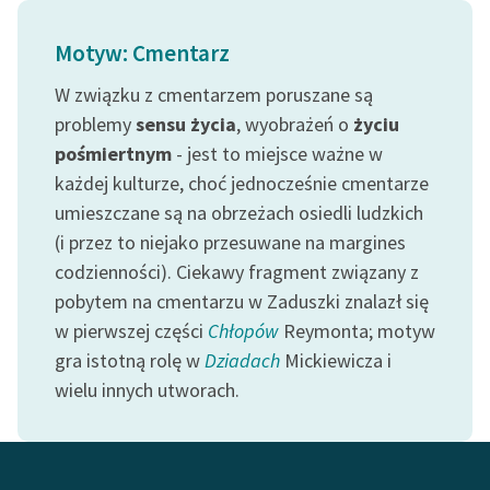
Ręce pełne poezji
Motyw: Cmentarz
Kolekcje edukacyjne
twórców przechodzących
W związku z cmentarzem poruszane są
do domeny publicznej,
problemy
sensu życia
, wyobrażeń o
życiu
lektur szkolnych oraz
pośmiertnym
- jest to miejsce ważne w
Starego Testamentu
każdej kulturze, choć jednocześnie cmentarze
Odkurzamy bohaterów
umieszczane są na obrzeżach osiedli ludzkich
(i przez to niejako przesuwane na margines
Szkoła Poezji Wolnych
codzienności). Ciekawy fragment związany z
Lektur
pobytem na cmentarzu w Zaduszki znalazł się
O nas
w pierwszej części
Chłopów
Reymonta; motyw
gra istotną rolę w
Dziadach
Mickiewicza i
Kontakt
wielu innych utworach.
O projekcie
Zespół