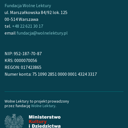
Fundacja Wolne Lektury
Zasady wykorzystania
ul. Marszałkowska 84/92 lok. 125
Wolnych Lektur
00-514 Warszawa
tel.
+48 22 621 30 17
Logotypy
email
fundacja@wolnelektury.pl
Materiały promocyjne
Polityka prywatności
NIP: 952-187-70-87
KRS: 0000070056
Regulamin biblioteki
REGON: 017423865
Numer konta: 75 1090 2851 0000 0001 4324 3317
Dane fundacji i
sprawozdania finansowe
Regulamin darowizn
Wolne Lektury to projekt prowadzony
Informacja o treściach
przez fundację
Wolne Lektury
.
wrażliwych
Deklaracja dostępności