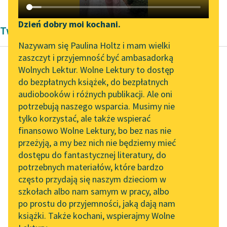
Katalog DAISY
Zgłoś brak utworu
Podkasty o książkach
Dzień dobry moi kochani.
Twórczość Antoniny Domańskiej
Aktualności
Narzędzia
Nazywam się Paulina Holtz i mam wielki
zaszczyt i przyjemność być ambasadorką
„Prokurator Alicja Horn”
Mapa Wolnych Lektur
Wolnych Lektur. Wolne Lektury to dostęp
do słuchania
do bezpłatnych książek, do bezpłatnych
Antonina Domańska
Leśmianator
audiobooków i różnych publikacji. Ale oni
Historia żółtej
Byliśmy częścią AI Impact
potrzebują naszego wsparcia. Musimy nie
Przewodnik dla piszących i
ciżemki
Lab
tylko korzystać, ale także wspierać
czytających
finansowo Wolne Lektury, bo bez nas nie
Zapraszamy na spotkanie
Parkan wysoki, za to
przeżyją, a my bez nich nie będziemy mieć
online z tłumaczkami
mur cmentarny niski i
dostępu do fantastycznej literatury, do
literatury skandynawskiej
API
poszczerbany;
potrzebnych materiałów, które bardzo
przejdziemy jak po
Spotkanie z Katarzyną
OAI-PMH
często przydają się naszym dzieciom w
Tunkiel w Oslo
schodkach.
szkołach albo nam samym w pracy, albo
Widget Wolnych Lektur
po prostu do przyjemności, jaką dają nam
102. lata temu zmarł
— O Matko...
książki. Także kochani, wspierajmy Wolne
Przypisy
Joseph Conrad