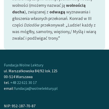
wolności (możemy nazwać ją
wolnością
Zasady wykorzystania
ducha
), związanej z
odwagą
wyznawania i
Wolnych Lektur
głoszenia własnych przekonań. Konrad w III
części
Dziadów
przekonywał: „Ludzie! każdy z
Logotypy
was mógłby, samotny, więziony,/ Myślą i wiarą
Materiały promocyjne
zwalać i podźwigać trony.”
Polityka prywatności
Regulamin biblioteki
Dane fundacji i
Fundacja Wolne Lektury
sprawozdania finansowe
ul. Marszałkowska 84/92 lok. 125
00-514 Warszawa
Regulamin darowizn
tel.
+48 22 621 30 17
email
fundacja@wolnelektury.pl
Informacja o treściach
wrażliwych
Deklaracja dostępności
NIP: 952-187-70-87