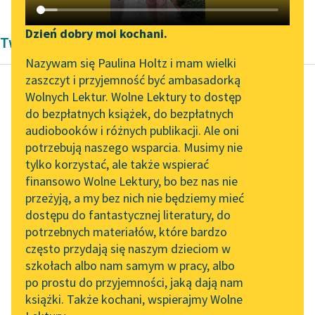
Katalog DAISY
Zgłoś brak utworu
Podkasty o książkach
Dzień dobry moi kochani.
Twórczość Antoni Lange
Aktualności
Narzędzia
Nazywam się Paulina Holtz i mam wielki
zaszczyt i przyjemność być ambasadorką
„Prokurator Alicja Horn”
Mapa Wolnych Lektur
Wolnych Lektur. Wolne Lektury to dostęp
do słuchania
do bezpłatnych książek, do bezpłatnych
Antoni Lange
Leśmianator
audiobooków i różnych publikacji. Ale oni
Amor i Faun
Byliśmy częścią AI Impact
potrzebują naszego wsparcia. Musimy nie
Przewodnik dla piszących i
Lab
tylko korzystać, ale także wspierać
czytających
Wobec wesoło
finansowo Wolne Lektury, bo bez nas nie
Zapraszamy na spotkanie
tańczącego Wersalu:
przeżyją, a my bez nich nie będziemy mieć
online z tłumaczkami
wobec pań i panów
dostępu do fantastycznej literatury, do
literatury skandynawskiej
API
strojnych,
potrzebnych materiałów, które bardzo
wypudrowanych,
Spotkanie z Katarzyną
OAI-PMH
często przydają się naszym dzieciom w
rozbawionych;
Tunkiel w Oslo
szkołach albo nam samym w pracy, albo
Widget Wolnych Lektur
opanowanych jakimś
po prostu do przyjemności, jaką dają nam
102. lata temu zmarł
dziwnym
książki. Także kochani, wspierajmy Wolne
Przypisy
Joseph Conrad