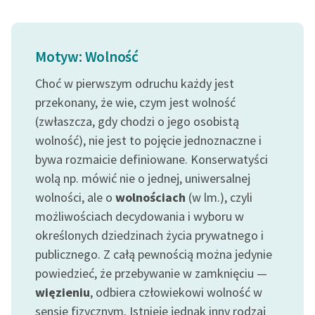
Ręce pełne poezji
Kolekcje edukacyjne
twórców przechodzących
Motyw: Wolność
do domeny publicznej,
Choć w pierwszym odruchu każdy jest
lektur szkolnych oraz
przekonany, że wie, czym jest wolność
Starego Testamentu
(zwłaszcza, gdy chodzi o jego osobistą
Odkurzamy bohaterów
wolność), nie jest to pojęcie jednoznaczne i
bywa rozmaicie definiowane. Konserwatyści
Szkoła Poezji Wolnych
Lektur
wolą np. mówić nie o jednej, uniwersalnej
wolności, ale o
wolnościach
(w lm.), czyli
O nas
możliwościach decydowania i wyboru w
określonych dziedzinach życia prywatnego i
Kontakt
publicznego. Z całą pewnością można jedynie
O projekcie
powiedzieć, że przebywanie w zamknięciu —
więzieniu
, odbiera człowiekowi wolność w
Zespół
sensie fizycznym. Istnieje jednak inny rodzaj