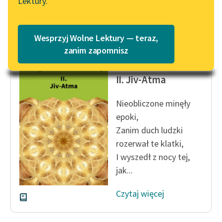
Lektury.
szaleństwem...
Katalog
Blog
Czytaj więcej
Katalog w formacie PDF
Wesprzyj Wolne Lektury — teraz,
Lektury szkolne i klasyka
zanim zapomnisz
literatury do słuchania dla
Antoni Lange
uczennic i uczniów z
II. Jiv-Atma
niepełnosprawnościami
Nieobliczone minęły
E-kolekcja lektur
epoki,
szkolnych i literatury do
słuchania dla uczennic i
Zanim duch ludzki
uczniów z
rozerwał te klatki,
niepełnosprawnościami
I wyszedł z nocy tej,
jak...
Feministyczne inspiracje.
Popularyzacja
Czytaj więcej
skandynawskiej literatury
feministycznej