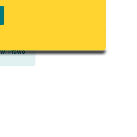
Regulamin biblioteki
macie PDF
Dane fundacji i sprawozdania
finansowe
Regulamin darowizn
Informacja o treściach
w: Prawo
wrażliwych
Deklaracja dostępności