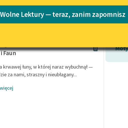
Katalog
 Wolne Lektury — teraz, zanim zapomnisz
Katalog w for
Lektury szkolne i klasyka
literatury do słuchania dla
uczennic i uczniów z
niepełnosprawnościami
Lange
E-kolekcja lektur szkolnych i
Moty
literatury do słuchania dla
i Faun
uczennic i uczniów z
niepełnosprawnościami
a krwawej łuny, w której naraz wybuchnął —
Feministyczne inspiracje.
zie za nami, straszny i nieubłagany...
Popularyzacja skandynawskiej
literatury feministycznej
 więcej
Ręce pełne poezji
Kolekcje edukacyjne twórców
przechodzących do domeny
publicznej, lektur szkolnych
oraz Starego Testamentu