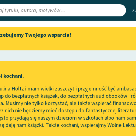
Z
rzebujemy Twojego wsparcia!
Aktualności
Narzędzia
e Lektury
„Prokurator Alicja Horn” do
Mapa Wolnych 
słuchania
irmami
Leśmianator
Byliśmy częścią AI Impact Lab
ewsletter
Przewodnik dla
i kochani.
Zapraszamy na spotkanie
czytających
online z tłumaczkami
lina Holtz i mam wielki zaszczyt i przyjemność być ambasa
literatury skandynawskiej
p do bezpłatnych książek, do bezpłatnych audiobooków i różn
API
Spotkanie z Katarzyną Tunkiel
. Musimy nie tylko korzystać, ale także wspierać finansowo
ce redakcyjne
w Oslo
OAI-PMH
ez nich nie będziemy mieć dostępu do fantastycznej literatu
ęsto przydają się naszym dzieciom w szkołach albo nam sam
102. lata temu zmarł Joseph
Widget Wolnyc
Conrad
ką dają nam książki. Także kochani, wspierajmy Wolne Lektu
oru
Antoni Lange
✖
Przypisy
Blog