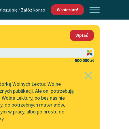
Wspieram!
aloguj się
/
Załóż konto
O nas
Wpłać
Lektur
Kontakt
O projekcie
600 000 zł
 piszących i
Zespół
dorką Wolnych Lektur. Wolne
Zasady wykorzystania
ych publikacji. Ale oni potrzebują
Wolnych Lektur
 Wolne Lektury, bo bez nas nie
Logotypy
ry, do potrzebnych materiałów,
ym w pracy, albo po prostu do
h Lektur
Materiały promocyjne
ry.
Polityka prywatności