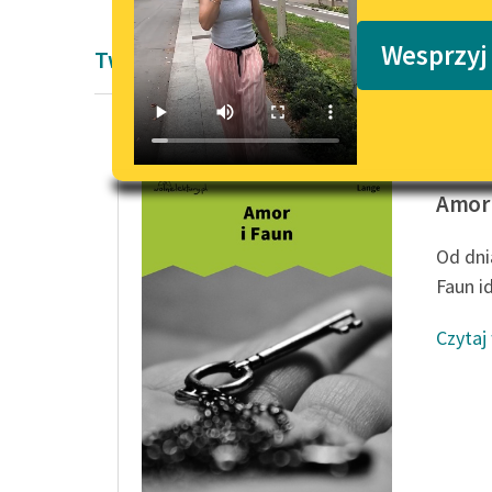
Podkasty o książkach
Wesprzyj
Twórczość Antoni Lange
Antoni 
Amor 
Od dni
Faun id
Czytaj