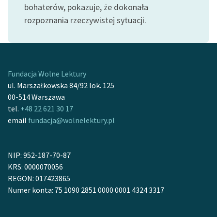
bohaterów, pokazuje, że dokonała
feministycznej
rozpoznania rzeczywistej sytuacji.
Ręce pełne poezji
Kolekcje edukacyjne
twórców przechodzących
do domeny publicznej,
Fundacja Wolne Lektury
lektur szkolnych oraz
ul. Marszałkowska 84/92 lok. 125
Starego Testamentu
00-514 Warszawa
tel.
+48 22 621 30 17
Odkurzamy bohaterów
email
fundacja@wolnelektury.pl
Szkoła Poezji Wolnych
Lektur
NIP: 952-187-70-87
O nas
KRS: 0000070056
REGON: 017423865
Kontakt
Numer konta: 75 1090 2851 0000 0001 4324 3317
O projekcie