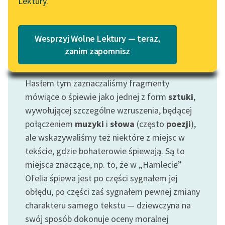
Lektury.
„Marzenie o Oriencie”
Katalog
Sophie Elkan
Katalog w formacie PDF
Blog
Wesprzyj Wolne Lektury — teraz,
zanim zapomnisz
Motyw: Śpiew
Lektury szkolne i klasyka
Hasłem tym zaznaczaliśmy fragmenty
literatury do słuchania dla
mówiące o śpiewie jako jednej z form
sztuki
,
uczennic i uczniów z
wywołującej szczególne wzruszenia, będącej
niepełnosprawnościami
połączeniem
muzyki
i
słowa
(często
poezji
),
E-kolekcja lektur
ale wskazywaliśmy też niektóre z miejsc w
szkolnych i literatury do
tekście, gdzie bohaterowie śpiewają. Są to
słuchania dla uczennic i
miejsca znaczące, np. to, że w „Hamlecie”
uczniów z
Ofelia śpiewa jest po części sygnałem jej
niepełnosprawnościami
obłędu, po części zaś sygnałem pewnej zmiany
Feministyczne inspiracje.
charakteru samego tekstu — dziewczyna na
Popularyzacja
swój sposób dokonuje oceny moralnej
skandynawskiej literatury