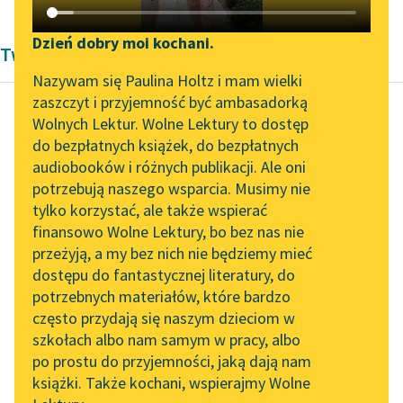
Katalog DAISY
Zgłoś brak utworu
Podkasty o książkach
Dzień dobry moi kochani.
Twórczość Andrzeja Trzebińskiego
Aktualności
Narzędzia
Nazywam się Paulina Holtz i mam wielki
zaszczyt i przyjemność być ambasadorką
Zapraszamy na spotkanie
Mapa Wolnych Lektur
Wolnych Lektur. Wolne Lektury to dostęp
online z tłumaczkami
do bezpłatnych książek, do bezpłatnych
Andrzej Trzebiński
Leśmianator
literatury skandynawskiej
audiobooków i różnych publikacji. Ale oni
Piosenka o Teresie
potrzebują naszego wsparcia. Musimy nie
Przewodnik dla piszących i
Spotkanie z Katarzyną
tylko korzystać, ale także wspierać
czytających
Wczoraj jeszcze
Tunkiel w Oslo
finansowo Wolne Lektury, bo bez nas nie
miałem usta twe
przeżyją, a my bez nich nie będziemy mieć
Wolne Lektury na 32.
maleńkie,
dostępu do fantastycznej literatury, do
Pol’and’Rock Festivalu
API
Dziś — musiałem cię
potrzebnych materiałów, które bardzo
zamienić wprost w
„Kochanek Lady
OAI-PMH
często przydają się naszym dzieciom w
piosenkę…
Chatterley” do słuchania
szkołach albo nam samym w pracy, albo
Widget Wolnych Lektur
na Wolnych Lekturach
Twoje usta...
po prostu do przyjemności, jaką dają nam
książki. Także kochani, wspierajmy Wolne
Przypisy
Nowy audiobook –
Czytaj więcej