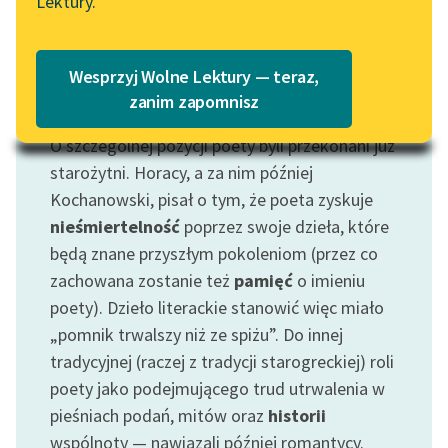
Lektury.
Katalog
Blog
Katalog w formacie PDF
Wesprzyj Wolne Lektury — teraz,
Lektury szkolne i klasyka
zanim zapomnisz
Motyw: Poeta
literatury do słuchania dla
O szczególnej pozycji poety byli przekonani już
uczennic i uczniów z
niepełnosprawnościami
starożytni. Horacy, a za nim później
Kochanowski, pisał o tym, że poeta zyskuje
E-kolekcja lektur
nieśmiertelność
poprzez swoje dzieła, które
szkolnych i literatury do
będą znane przyszłym pokoleniom (przez co
słuchania dla uczennic i
zachowana zostanie też
pamięć
o imieniu
uczniów z
poety). Dzieło literackie stanowić więc miało
niepełnosprawnościami
„pomnik trwalszy niż ze spiżu”. Do innej
Feministyczne inspiracje.
tradycyjnej (raczej z tradycji starogreckiej) roli
Popularyzacja
poety jako podejmującego trud utrwalenia w
skandynawskiej literatury
pieśniach podań, mitów oraz
historii
feministycznej
wspólnoty — nawiązali później romantycy.