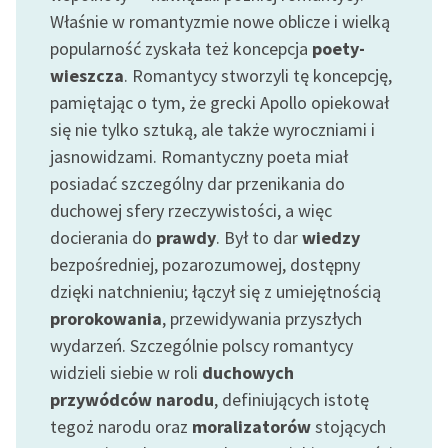
Ręce pełne poezji
Właśnie w romantyzmie nowe oblicze i wielką
popularność zyskała też koncepcja
poety-
Kolekcje edukacyjne
wieszcza
. Romantycy stworzyli tę koncepcję,
twórców przechodzących
do domeny publicznej,
pamiętając o tym, że grecki Apollo opiekował
lektur szkolnych oraz
się nie tylko sztuką, ale także wyroczniami i
Starego Testamentu
jasnowidzami. Romantyczny poeta miał
posiadać szczególny dar przenikania do
Odkurzamy bohaterów
duchowej sfery rzeczywistości, a więc
Szkoła Poezji Wolnych
docierania do
prawdy
. Był to dar
wiedzy
Lektur
bezpośredniej, pozarozumowej, dostępny
O nas
dzięki natchnieniu; łączył się z umiejętnością
prorokowania
, przewidywania przyszłych
Kontakt
wydarzeń. Szczególnie polscy romantycy
widzieli siebie w roli
duchowych
O projekcie
przywódców narodu
, definiujących istotę
Zespół
tegoż narodu oraz
moralizatorów
stojących