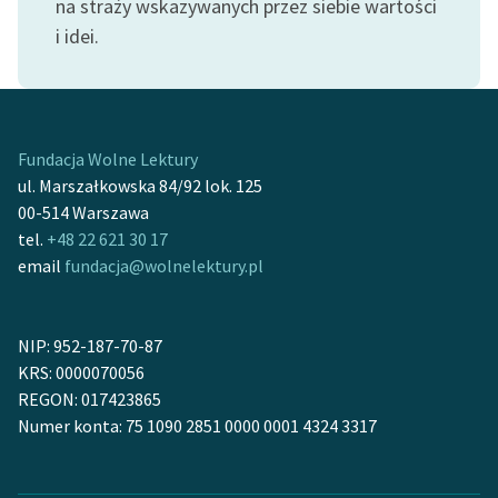
na straży wskazywanych przez siebie wartości
i idei.
Zasady wykorzystania
Wolnych Lektur
Logotypy
Fundacja Wolne Lektury
Materiały promocyjne
ul. Marszałkowska 84/92 lok. 125
Polityka prywatności
00-514 Warszawa
tel.
+48 22 621 30 17
Regulamin biblioteki
email
fundacja@wolnelektury.pl
Dane fundacji i
sprawozdania finansowe
NIP: 952-187-70-87
Regulamin darowizn
KRS: 0000070056
REGON: 017423865
Informacja o treściach
Numer konta: 75 1090 2851 0000 0001 4324 3317
wrażliwych
Deklaracja dostępności