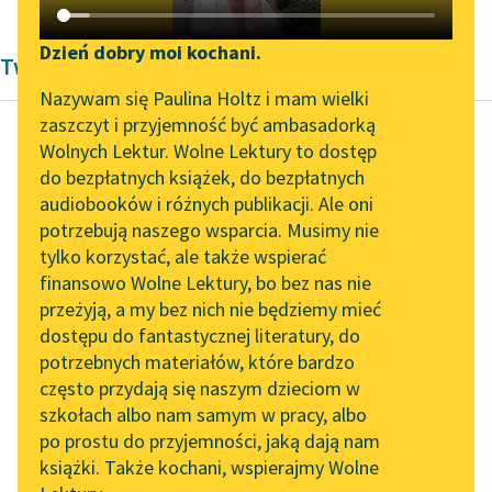
Katalog DAISY
Zgłoś brak utworu
Podkasty o książkach
Dzień dobry moi kochani.
Twórczość Andrzeja Trzebińskiego
Aktualności
Narzędzia
Nazywam się Paulina Holtz i mam wielki
zaszczyt i przyjemność być ambasadorką
„Prokurator Alicja Horn”
Mapa Wolnych Lektur
Wolnych Lektur. Wolne Lektury to dostęp
do słuchania
do bezpłatnych książek, do bezpłatnych
Andrzej Trzebiński
Leśmianator
audiobooków i różnych publikacji. Ale oni
Granatowe
Byliśmy częścią AI Impact
potrzebują naszego wsparcia. Musimy nie
Przewodnik dla piszących i
traczostwo
Lab
tylko korzystać, ale także wspierać
czytających
finansowo Wolne Lektury, bo bez nas nie
Zapraszamy na spotkanie
Dal, lecz każda dal, jak
przeżyją, a my bez nich nie będziemy mieć
online z tłumaczkami
szafir i jak lazur. A tych
dostępu do fantastycznej literatury, do
literatury skandynawskiej
API
bluz roboczych —
potrzebnych materiałów, które bardzo
granat? — więc...
Spotkanie z Katarzyną
OAI-PMH
często przydają się naszym dzieciom w
Tunkiel w Oslo
szkołach albo nam samym w pracy, albo
Widget Wolnych Lektur
Czytaj więcej
po prostu do przyjemności, jaką dają nam
102. lata temu zmarł
książki. Także kochani, wspierajmy Wolne
Przypisy
Joseph Conrad