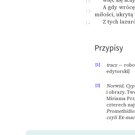
12
A gdy wrócę
13
miłości, ukrytą 
Z tych lazur
14
Przypisy
[1]
tracz
— robot
edytorski]
[2]
Norwid, Cyp
i obrazy. T
Miriama Prz
czterech na
Promethidio
czyli Ex-ma