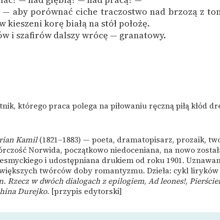
 — aby porównać ciche traczostwo nad brzozą z to
w kieszeni korę białą na stół położę.
ów i szafirów dalszy wrócę — granatowy.
nik, którego praca polega na piłowaniu ręczną piłą kłód dr
rian Kamil
(1821–1883) — poeta, dramatopisarz, prozaik, two
wórczość Norwida, początkowo niedoceniana, na nowo został
esmyckiego i udostępniana drukiem od roku 1901. Uznawan
jwiększych twórców doby romantyzmu. Dzieła: cykl lirykó
n. Rzecz w dwóch dialogach z epilogiem
,
Ad leones!
,
Pierście
china Durejko
. [przypis edytorski]