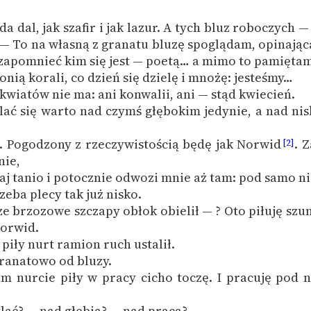
publicznej, lektur szkolnych
oraz Starego Testamentu
da dal, jak szafir i jak lazur. A tych bluz roboczych 
Odkurzamy bohaterów
 — To na własną z granatu bluzę spoglądam, opinającą
zapomnieć kim się jest — poetą…
a mimo to pamiętam
Szkoła Poezji Wolnych Lektur
onią korali, co dzień się dzielę i mnożę: jesteśmy…
 kwiatów nie ma: ani konwalii, ani — stąd kwiecień.
lać się warto nad czymś głębokim jedynie, a nad ni
 Pogodzony z rzeczywistością będę jak Norwid
. 
[2]
nie,
j tanio i potocznie odwozi mnie aż tam: pod samo n
zeba plecy tak już nisko.
ze brzozowe szczapy obłok obielił — ? Oto piłuję szu
Norwid.
 piły nurt ramion ruch ustalił.
granatowo od bluzy.
im nurcie piły w pracy cicho toczę. I pracuję pod 
ylać? — nad głębią? — nad pracą? —