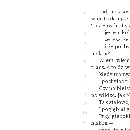
Dal, lecz każ
1
więc to dalej…?
Taki zawód, by 
— jestem kol
2
— że jeszcze
3
— i że pochy
4
niskim?
Wiem, wiem.
5
tracz. A to dziw
kiedy tramwa
6
i pochylać tr
7
Czy najbiels
8
po wildze. Jak 
Tak stalowej
9
I pogłębiał 
10
Przy głębok
11
niskim —
więc się sch