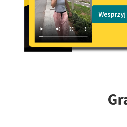
Granatowe 
Podkasty o książkach
Wesprzyj
Gr