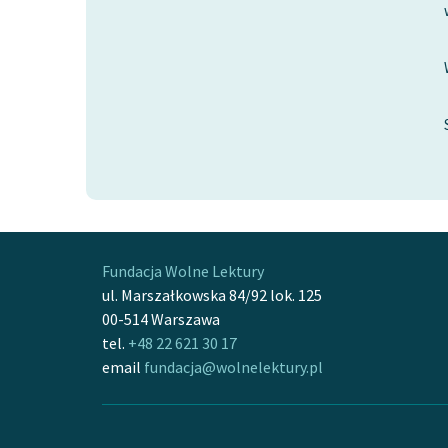
Fundacja Wolne Lektury
ul. Marszałkowska 84/92 lok. 125
00-514 Warszawa
tel.
+48 22 621 30 17
email
fundacja@wolnelektury.pl