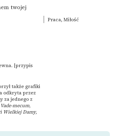
nem twojej
Praca, Miłość
ewna. [przypis
rzył także grafiki
a odkryta przez
y za jednego z
w
Vade-mecum
,
ń Wielkiej Damy,