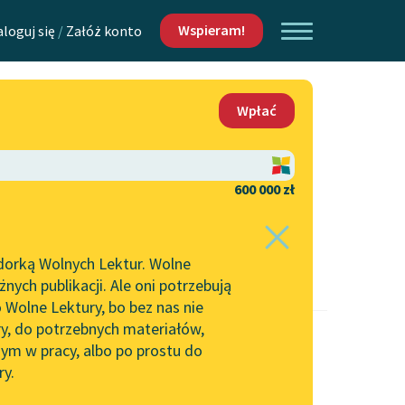
Wspieram!
aloguj się
/
Załóż konto
O nas
Wpłać
Lektur
Kontakt
O projekcie
600 000 zł
 piszących i
Zespół
dorką Wolnych Lektur. Wolne
Zasady wykorzystania
ych publikacji. Ale oni potrzebują
Wolnych Lektur
 Wolne Lektury, bo bez nas nie
Logotypy
ry, do potrzebnych materiałów,
ym w pracy, albo po prostu do
h Lektur
Materiały promocyjne
ry.
Polityka prywatności