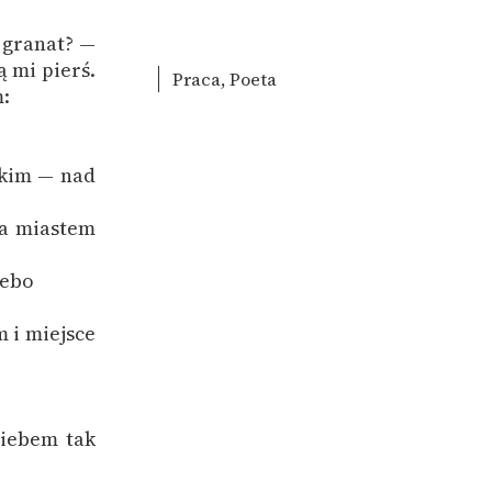
— granat? —
 mi pierś.
Praca, Poeta
:
skim — nad
Za miastem
iebo
m i miejsce
niebem tak