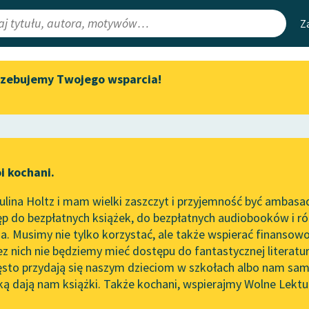
Z
rzebujemy Twojego wsparcia!
Aktualności
Narzędzia
e Lektury
Zapraszamy na spotkanie
Mapa Wolnych 
online z tłumaczkami
irmami
Leśmianator
literatury skandynawskiej
ewsletter
Przewodnik dla
Spotkanie z Katarzyną Tunkiel
i kochani.
czytających
w Oslo
lina Holtz i mam wielki zaszczyt i przyjemność być ambasa
Wolne Lektury na 32.
p do bezpłatnych książek, do bezpłatnych audiobooków i różn
Pol’and’Rock Festivalu
API
. Musimy nie tylko korzystać, ale także wspierać finansowo
ce redakcyjne
„Kochanek Lady Chatterley”
OAI-PMH
ez nich nie będziemy mieć dostępu do fantastycznej literatu
do słuchania na Wolnych
ęsto przydają się naszym dzieciom w szkołach albo nam sam
Lekturach
Widget Wolnyc
ką dają nam książki. Także kochani, wspierajmy Wolne Lektu
oru
Nowy audiobook – „Marzenie
Przypisy
o Oriencie” Sophie Elkan