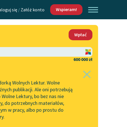
Wspieram!
aloguj się
/
Załóż konto
O nas
Wpłać
Lektur
Kontakt
O projekcie
600 000 zł
 piszących i
Zespół
dorką Wolnych Lektur. Wolne
Zasady wykorzystania
ych publikacji. Ale oni potrzebują
Wolnych Lektur
 Wolne Lektury, bo bez nas nie
Logotypy
ry, do potrzebnych materiałów,
ym w pracy, albo po prostu do
h Lektur
Materiały promocyjne
ry.
Polityka prywatności