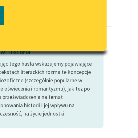
Regulamin biblioteki
macie PDF
Dane fundacji i sprawozdania
finansowe
Regulamin darowizn
Informacja o treściach
w: Historia
wrażliwych
jąc tego hasła wskazujemy pojawiające
Deklaracja dostępności
 tekstach literackich rozmaite koncepcje
riozoficzne (szczególnie popularne w
ie oświecenia i romantyzmu), jak też po
u przeświadczenia na temat
onowania historii i jej wpływu na
czesność, na życie jednostki.