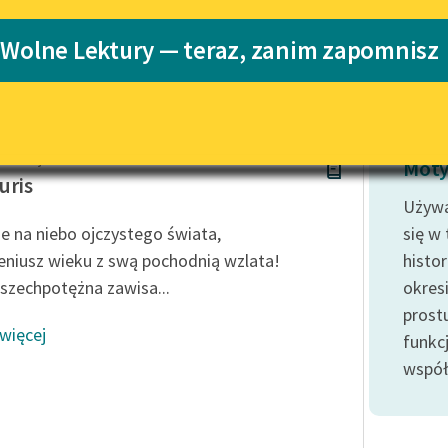
Katalog
 Wolne Lektury — teraz, zanim zapomnisz
Katalog w for
Lektury szkolne i klasyka
literatury do słuchania dla
uczennic i uczniów z
niepełnosprawnościami
 Niemojewski
E-kolekcja lektur szkolnych i
Moty
literatury do słuchania dla
uris
uczennic i uczniów z
Używa
niepełnosprawnościami
ie na niebo ojczystego świata,
się w
Feministyczne inspiracje.
niusz wieku z swą pochodnią wzlata!
histo
Popularyzacja skandynawskiej
zechpotężna zawisa...
okres
literatury feministycznej
prost
 więcej
Ręce pełne poezji
funkcj
współ
Kolekcje edukacyjne twórców
przechodzących do domeny
publicznej, lektur szkolnych
oraz Starego Testamentu