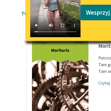
Podkasty o książkach
Wesprzyj
Twórczość Andrzeja Niemojewskiego
Andrzej
Morit
Patrzc
Tam ge
Tam ws
Czytaj