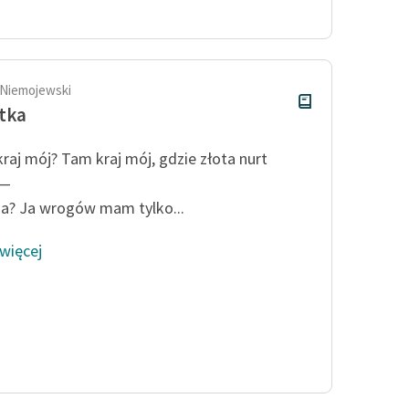
Odkurzamy bohaterów
Szkoła Poezji Wolnych Lektur
 Niemojewski
tka
kraj mój? Tam kraj mój, gdzie złota nurt
 —
a? Ja wrogów mam tylko...
 więcej