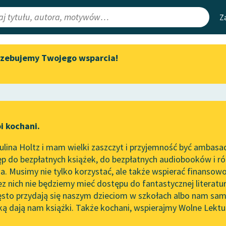
Z
rzebujemy Twojego wsparcia!
Aktualności
Narzędzia
e Lektury
„Prokurator Alicja Horn” do
Mapa Wolnych 
słuchania
irmami
Leśmianator
Byliśmy częścią AI Impact Lab
ewsletter
Przewodnik dla
i kochani.
Zapraszamy na spotkanie
czytających
a
online z tłumaczkami
lina Holtz i mam wielki zaszczyt i przyjemność być ambasa
literatury skandynawskiej
p do bezpłatnych książek, do bezpłatnych audiobooków i różn
API
Spotkanie z Katarzyną Tunkiel
. Musimy nie tylko korzystać, ale także wspierać finansowo
ce redakcyjne
w Oslo
OAI-PMH
ez nich nie będziemy mieć dostępu do fantastycznej literatu
ęsto przydają się naszym dzieciom w szkołach albo nam sam
102. lata temu zmarł Joseph
Widget Wolnyc
Conrad
ką dają nam książki. Także kochani, wspierajmy Wolne Lektu
oru
Andrzej Niemojewski
✖
Przypisy
Blog