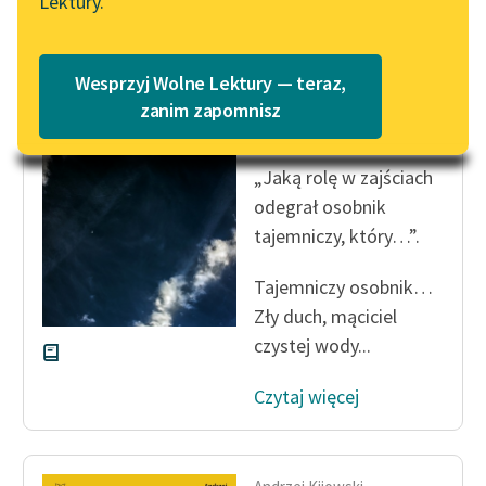
Lektury.
Katalog
Blog
Katalog w formacie PDF
Andrzej Kijowski
Wesprzyj Wolne Lektury — teraz,
Dziecko przez
Lektury szkolne i klasyka
zanim zapomnisz
ptaka przyniesione
literatury do słuchania dla
uczennic i uczniów z
„Jaką rolę w zajściach
niepełnosprawnościami
odegrał osobnik
E-kolekcja lektur
tajemniczy, który…”.
szkolnych i literatury do
słuchania dla uczennic i
Tajemniczy osobnik…
uczniów z
Zły duch, mąciciel
niepełnosprawnościami
czystej wody...
Feministyczne inspiracje.
Czytaj więcej
Popularyzacja
skandynawskiej literatury
feministycznej