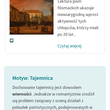
Lektura pism
filomackich ukazuje
Zasady wykorzystania
niewiary­godną wprost
Wolnych Lektur
aktywność tych
Logotypy
chłopców, którzy mieli
po 20 lat...
Materiały promocyjne
Czytaj więcej
Polityka prywatności
Regulamin biblioteki
Dane fundacji i
sprawozdania finansowe
Motyw: Tajemnica
Regulamin darowizn
Dochowanie tajemnicy jest dowodem
Informacja o treściach
wierności
. Jednakże w romantyzmie zrodził
wrażliwych
się problem związany z oceną działań z
Deklaracja dostępności
pobudek patriotycznych, podejmowanych w