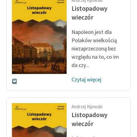
Andrzej Kijowski
Ręce pełne poezji
Listopadowy
Kolekcje edukacyjne
wieczór
twórców przechodzących
do domeny publicznej,
Napoleon jest dla
lektur szkolnych oraz
Polaków wielkością
Starego Testamentu
niezaprzeczoną bez
wzglę­du na to, co im
Odkurzamy bohaterów
da czy...
Szkoła Poezji Wolnych
Lektur
Czytaj więcej
O nas
Kontakt
Andrzej Kijowski
Listopadowy
O projekcie
wieczór
Zespół