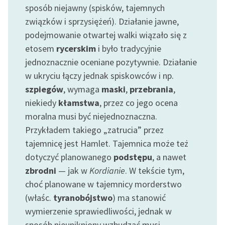
sposób niejawny (spisków, tajemnych
związków i sprzysiężeń). Działanie jawne,
podejmowanie otwartej walki wiązało się z
etosem
rycerskim
i było tradycyjnie
jednoznacznie oceniane pozytywnie. Działanie
w ukryciu łączy jednak spiskowców i np.
szpiegów
, wymaga
maski
,
przebrania
,
niekiedy
kłamstwa
, przez co jego ocena
moralna musi być niejednoznaczna.
Przykładem takiego „zatrucia” przez
tajemnicę jest Hamlet. Tajemnica może też
dotyczyć planowanego
podstępu
, a nawet
zbrodni
— jak w
Kordianie
. W tekście tym,
choć planowane w tajemnicy morderstwo
(właśc.
tyranobójstwo
) ma stanowić
wymierzenie sprawiedliwości, jednak w
sposób nieunikniony wzbudzać musi