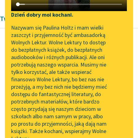
Katalog DAISY
Zgłoś brak utworu
Podkasty o książkach
Dzień dobry moi kochani.
Twórczość Andrzeja Kijowskiego
Aktualności
Narzędzia
Nazywam się Paulina Holtz i mam wielki
zaszczyt i przyjemność być ambasadorką
„Prokurator Alicja Horn”
Mapa Wolnych Lektur
Wolnych Lektur. Wolne Lektury to dostęp
do słuchania
do bezpłatnych książek, do bezpłatnych
Andrzej Kijowski
Leśmianator
audiobooków i różnych publikacji. Ale oni
Dziecko przez
Byliśmy częścią AI Impact
potrzebują naszego wsparcia. Musimy nie
Przewodnik dla piszących i
ptaka przyniesione
Lab
tylko korzystać, ale także wspierać
czytających
finansowo Wolne Lektury, bo bez nas nie
Zapraszamy na spotkanie
Kto je­stem, że mnie
przeżyją, a my bez nich nie będziemy mieć
online z tłumaczkami
tak pilnują i taki
dostępu do fantastycznej literatury, do
literatury skandynawskiej
API
wzbudzam strach czy
potrzebnych materiałów, które bardzo
wstręt? Pytałem
Spotkanie z Katarzyną
OAI-PMH
często przydają się naszym dzieciom w
Tunkiel w Oslo
Dubiela...
szkołach albo nam samym w pracy, albo
Widget Wolnych Lektur
po prostu do przyjemności, jaką dają nam
102. lata temu zmarł
Czytaj więcej
książki. Także kochani, wspierajmy Wolne
Przypisy
Joseph Conrad