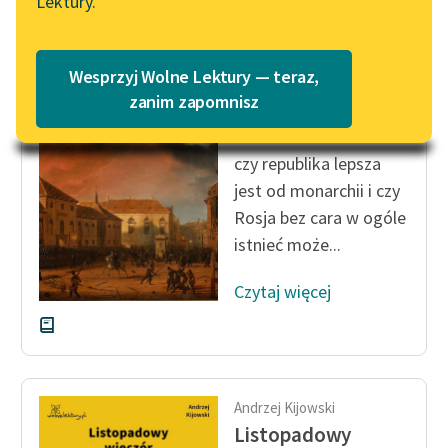
Lektury.
Katalog
Blog
Katalog w formacie PDF
Andrzej Kijowski
Wesprzyj Wolne Lektury — teraz,
Listopadowy
Lektury szkolne i klasyka
zanim zapomnisz
wieczór
literatury do słuchania dla
uczennic i uczniów z
czy republika lepsza
niepełnosprawnościami
jest od monarchii i czy
E-kolekcja lektur
Rosja bez cara w ogóle
szkolnych i literatury do
istnieć może...
słuchania dla uczennic i
uczniów z
Czytaj więcej
niepełnosprawnościami
Feministyczne inspiracje.
Popularyzacja
skandynawskiej literatury
Andrzej Kijowski
feministycznej
Listopadowy