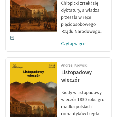
Chłopicki zrzekł się
dyktatury, a władza
Zasady wykorzystania
przeszła w ręce
Wolnych Lektur
pięcioosobowego
Logotypy
Rządu Narodo­wego...
Materiały promocyjne
Czytaj więcej
Polityka prywatności
Regulamin biblioteki
Andrzej Kijowski
Dane fundacji i
Listopadowy
sprawozdania finansowe
wieczór
Regulamin darowizn
Kiedy w listopadowy
Informacja o treściach
wieczór 1830 roku gro­
wrażliwych
madka polskich
romantyków biegła
Deklaracja dostępności