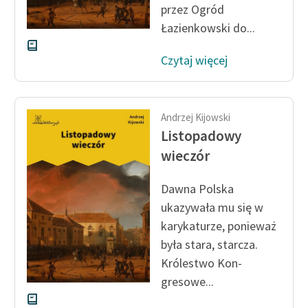
przez Ogród
Łazienkowski do...
Czytaj więcej
Andrzej Kijowski
Listopadowy
wieczór
Dawna Polska
ukazywała mu się w
karykatu­rze, ponieważ
była stara, starcza.
Królestwo Kon­
gresowe...