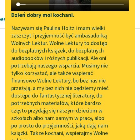
Katalog DAISY
Zgłoś brak utworu
Podkasty o książkach
Dzień dobry moi kochani.
eseje Andrzeja Kijowskiego
Aktualności
Narzędzia
Nazywam się Paulina Holtz i mam wielki
zaszczyt i przyjemność być ambasadorką
„Prokurator Alicja Horn”
Mapa Wolnych Lektur
Wolnych Lektur. Wolne Lektury to dostęp
do słuchania
do bezpłatnych książek, do bezpłatnych
Andrzej Kijowski
Leśmianator
audiobooków i różnych publikacji. Ale oni
Listopadowy
Byliśmy częścią AI Impact
potrzebują naszego wsparcia. Musimy nie
Przewodnik dla piszących i
wieczór
Lab
tylko korzystać, ale także wspierać
czytających
finansowo Wolne Lektury, bo bez nas nie
Zapraszamy na spotkanie
Te rewolucje — w
przeżyją, a my bez nich nie będziemy mieć
online z tłumaczkami
Grecji, w Neapolu, w
dostępu do fantastycznej literatury, do
literatury skandynawskiej
API
Hisz­panii, w Belgii, we
potrzebnych materiałów, które bardzo
Francji, w Polsce...
Spotkanie z Katarzyną
OAI-PMH
często przydają się naszym dzieciom w
Tunkiel w Oslo
szkołach albo nam samym w pracy, albo
Widget Wolnych Lektur
Czytaj więcej
po prostu do przyjemności, jaką dają nam
102. lata temu zmarł
książki. Także kochani, wspierajmy Wolne
Przypisy
Joseph Conrad