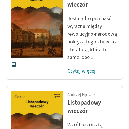
Ręce pełne poezji
wieczór
Kolekcje edukacyjne
Jest nadto przepaść
twórców przechodzących
wyraźna między
do domeny publicznej,
rewolucyjno-narodową
lektur szkolnych oraz
polityką tego stulecia a
Starego Testamentu
literaturą, która te
Odkurzamy bohaterów
same idee...
Szkoła Poezji Wolnych
Czytaj więcej
Lektur
O nas
Andrzej Kijowski
Kontakt
Listopadowy
O projekcie
wieczór
Zespół
Wkrótce zresztą