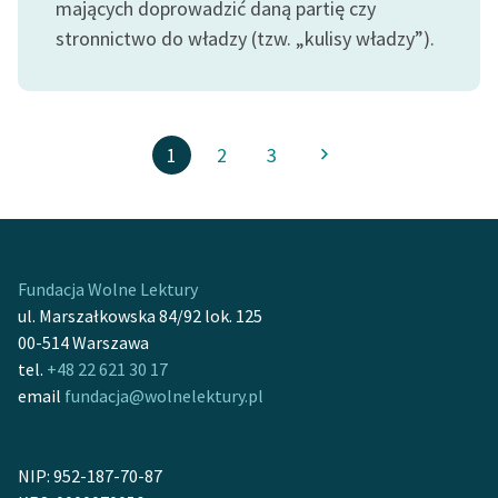
mających doprowadzić daną partię czy
stronnictwo do władzy (tzw. „kulisy władzy”).
1
2
3
Fundacja Wolne Lektury
ul. Marszałkowska 84/92 lok. 125
00-514 Warszawa
tel.
+48 22 621 30 17
email
fundacja@wolnelektury.pl
NIP: 952-187-70-87