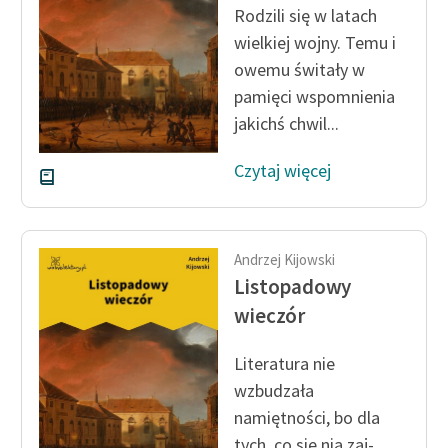
Rodzili się w latach
wielkiej wojny. Temu i
owemu świtały w
pamięci wspomnienia
jakichś chwil...
Czytaj więcej
Andrzej Kijowski
Listopadowy
wieczór
Literatura nie
wzbudzała
namiętności, bo dla
tych, co się nią zaj­