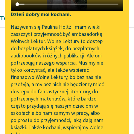
Katalog DAISY
Zgłoś brak utworu
Podkasty o książkach
Dzień dobry moi kochani.
Twórczość Andrzeja Kijowskiego
Aktualności
Narzędzia
Nazywam się Paulina Holtz i mam wielki
zaszczyt i przyjemność być ambasadorką
Zapraszamy na spotkanie
Mapa Wolnych Lektur
Wolnych Lektur. Wolne Lektury to dostęp
online z tłumaczkami
do bezpłatnych książek, do bezpłatnych
Andrzej Kijowski
Leśmianator
literatury skandynawskiej
audiobooków i różnych publikacji. Ale oni
Listopadowy
potrzebują naszego wsparcia. Musimy nie
Przewodnik dla piszących i
wieczór
Spotkanie z Katarzyną
tylko korzystać, ale także wspierać
czytających
Tunkiel w Oslo
finansowo Wolne Lektury, bo bez nas nie
W miarę jak pogarszały
przeżyją, a my bez nich nie będziemy mieć
Wolne Lektury na 32.
się interesy Pol­ski, o jej
dostępu do fantastycznej literatury, do
Pol’and’Rock Festivalu
API
panowaniu nad
potrzebnych materiałów, które bardzo
światem przestano
„Kochanek Lady
OAI-PMH
często przydają się naszym dzieciom w
Chatterley” do słuchania
mówić...
szkołach albo nam samym w pracy, albo
Widget Wolnych Lektur
na Wolnych Lekturach
po prostu do przyjemności, jaką dają nam
Czytaj więcej
książki. Także kochani, wspierajmy Wolne
Przypisy
Nowy audiobook –