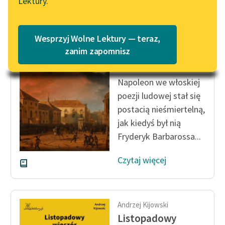
Lektury.
„Marzenie o Oriencie”
Katalog
Sophie Elkan
Katalog w formacie PDF
Andrzej Kijowski
Blog
Wesprzyj Wolne Lektury — teraz,
Listopadowy
zanim zapomnisz
wieczór
Lektury szkolne i klasyka
Napoleon we włoskiej
literatury do słuchania dla
poezji ludowej stał się
uczennic i uczniów z
postacią nieśmiertelną,
niepełnosprawnościami
jak kiedyś był nią
E-kolekcja lektur
Fryderyk Barbarossa...
szkolnych i literatury do
słuchania dla uczennic i
Czytaj więcej
uczniów z
niepełnosprawnościami
Feministyczne inspiracje.
Andrzej Kijowski
Popularyzacja
Listopadowy
skandynawskiej literatury