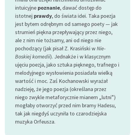
Zespół
intuicyjne
poznanie
, dawać dostęp do
istotnej
prawdy
, do świata idei. Taka poezja
jest bytem odrębnym od samego poety — jak
Zasady wykorzystania
strumień piękna przepływający przez niego,
Wolnych Lektur
ale z nim nie tożsamy, ani od niego nie
Logotypy
pochodzący (jak pisał Z. Krasiński w
Nie-
Boskiej komedii
). Jednakże i w klasycznym
Materiały promocyjne
ujęciu poezja, jako sztuka pięknego, trafnego i
Polityka prywatności
melodyjnego wysłowienia posiadała wielką
wartość i moc. Zaś Kochanowski wyrażał
Regulamin biblioteki
nadzieję, że jego poezja (określana przez
Dane fundacji i
niego zwykle metaforycznie mianem „lutni”)
sprawozdania finansowe
mogłaby otworzyć przed nim bramy Hadesu,
tak jak niegdyś uczyniła to czarodziejska
Regulamin darowizn
muzyka Orfeusza.
Informacja o treściach
wrażliwych