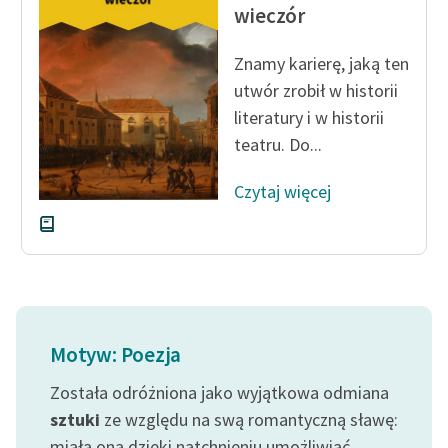
wieczór
feministycznej
Ręce pełne poezji
Znamy karierę, jaką ten
utwór zrobił w histo­rii
Kolekcje edukacyjne
literatury i w historii
twórców przechodzących
teatru. Do...
do domeny publicznej,
lektur szkolnych oraz
Czytaj więcej
Starego Testamentu
Odkurzamy bohaterów
Szkoła Poezji Wolnych
Lektur
O nas
Motyw: Poezja
Kontakt
Została odróżniona jako wyjątkowa odmiana
sztuki
ze względu na swą romantyczną sławę:
O projekcie
miała ona dzięki natchnieniu umożliwiać