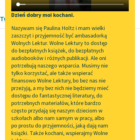
Katalog DAISY
Zgłoś brak utworu
Podkasty o książkach
Dzień dobry moi kochani.
Twórczość Andrzeja Kijowskiego
Aktualności
Narzędzia
Nazywam się Paulina Holtz i mam wielki
zaszczyt i przyjemność być ambasadorką
„Prokurator Alicja Horn”
Mapa Wolnych Lektur
Wolnych Lektur. Wolne Lektury to dostęp
do słuchania
do bezpłatnych książek, do bezpłatnych
Andrzej Kijowski
Leśmianator
audiobooków i różnych publikacji. Ale oni
Listopadowy
Byliśmy częścią AI Impact
potrzebują naszego wsparcia. Musimy nie
Przewodnik dla piszących i
wieczór
Lab
tylko korzystać, ale także wspierać
czytających
finansowo Wolne Lektury, bo bez nas nie
Zapraszamy na spotkanie
powstanie to
przeżyją, a my bez nich nie będziemy mieć
online z tłumaczkami
zredukowane zostało
dostępu do fantastycznej literatury, do
literatury skandynawskiej
API
do zbrojnej rozprawy z
potrzebnych materiałów, które bardzo
Rosją, do „czynu
Spotkanie z Katarzyną
OAI-PMH
często przydają się naszym dzieciom w
Tunkiel w Oslo
bojowego”; historia
szkołach albo nam samym w pracy, albo
Widget Wolnych Lektur
powstania po...
po prostu do przyjemności, jaką dają nam
102. lata temu zmarł
książki. Także kochani, wspierajmy Wolne
Przypisy
Joseph Conrad
Czytaj więcej