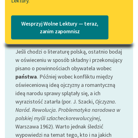
Lektury.
Katalog
Blog
Katalog w formacie PDF
Wesprzyj Wolne Lektury — teraz,
Lektury szkolne i klasyka
zanim zapomnisz
literatury do słuchania dla
Motyw: Obywatel
uczennic i uczniów z
Jeśli chodzi o literaturę polską, ostatnio bodaj
niepełnosprawnościami
w oświeceniu w sposób składny i przekonujący
E-kolekcja lektur
pisano o powinnościach obywatela wobec
szkolnych i literatury do
państwa
. Później wobec konfliktu między
słuchania dla uczennic i
oświeceniową ideą ojczyzny a romantyczną
uczniów z
ideą narodu sprawy splątały się, a ich
niepełnosprawnościami
wyrazistość zatarła (por. J. Szacki,
Ojczyzna.
Feministyczne inspiracje.
Naród. Rewolucja. Problematyka narodowa w
Popularyzacja
polskiej myśli szlacheckorewolucyjnej
,
skandynawskiej literatury
Warszawa 1962). Warto jednak śledzić
feministycznej
wypowiedzi na temat tego, kto i na jakich