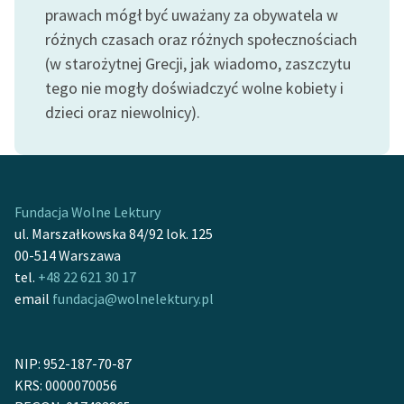
Ręce pełne poezji
prawach mógł być uważany za obywatela w
różnych czasach oraz różnych społecznościach
Kolekcje edukacyjne
(w starożytnej Grecji, jak wiadomo, zaszczytu
twórców przechodzących
tego nie mogły doświadczyć wolne kobiety i
do domeny publicznej,
lektur szkolnych oraz
dzieci oraz niewolnicy).
Starego Testamentu
Odkurzamy bohaterów
Szkoła Poezji Wolnych
Fundacja Wolne Lektury
Lektur
ul. Marszałkowska 84/92 lok. 125
00-514 Warszawa
O nas
tel.
+48 22 621 30 17
email
fundacja@wolnelektury.pl
Kontakt
O projekcie
NIP: 952-187-70-87
Zespół
KRS: 0000070056