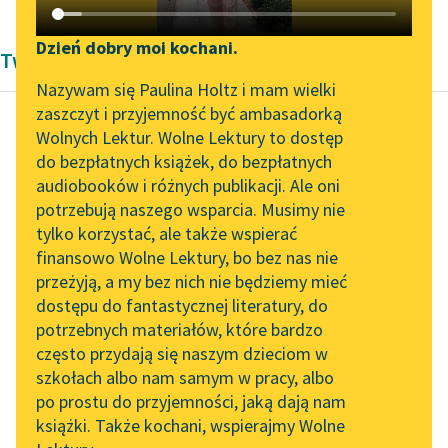
Katalog DAISY
Zgłoś brak utworu
Podkasty o książkach
Dzień dobry moi kochani.
Twórczość Andrzeja Kijowskiego
Aktualności
Narzędzia
Nazywam się Paulina Holtz i mam wielki
zaszczyt i przyjemność być ambasadorką
„Prokurator Alicja Horn”
Mapa Wolnych Lektur
Wolnych Lektur. Wolne Lektury to dostęp
do słuchania
do bezpłatnych książek, do bezpłatnych
Andrzej Kijowski
Leśmianator
audiobooków i różnych publikacji. Ale oni
Listopadowy
Byliśmy częścią AI Impact
potrzebują naszego wsparcia. Musimy nie
Przewodnik dla piszących i
wieczór
Lab
tylko korzystać, ale także wspierać
czytających
finansowo Wolne Lektury, bo bez nas nie
Zapraszamy na spotkanie
Machiavelli:
przeżyją, a my bez nich nie będziemy mieć
online z tłumaczkami
„Porównuję go [Los —
dostępu do fantastycznej literatury, do
literatury skandynawskiej
API
przyp. A.K.] do rwącej
potrzebnych materiałów, które bardzo
rzeki, która gdy się
Spotkanie z Katarzyną
OAI-PMH
często przydają się naszym dzieciom w
Tunkiel w Oslo
rozgniewa…”.
szkołach albo nam samym w pracy, albo
Widget Wolnych Lektur
po prostu do przyjemności, jaką dają nam
102. lata temu zmarł
Napoleon...
książki. Także kochani, wspierajmy Wolne
Przypisy
Joseph Conrad