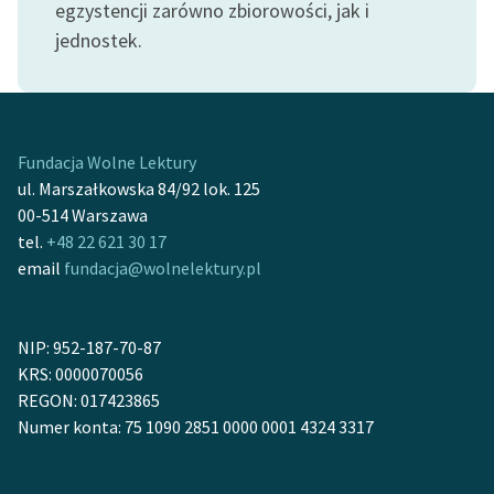
egzystencji zarówno zbiorowości, jak i
Ręce pełne poezji
jednostek.
Kolekcje edukacyjne
twórców przechodzących
do domeny publicznej,
lektur szkolnych oraz
Starego Testamentu
Fundacja Wolne Lektury
ul. Marszałkowska 84/92 lok. 125
Odkurzamy bohaterów
00-514 Warszawa
tel.
+48 22 621 30 17
Szkoła Poezji Wolnych
email
fundacja@wolnelektury.pl
Lektur
O nas
NIP: 952-187-70-87
Kontakt
KRS: 0000070056
REGON: 017423865
O projekcie
Numer konta: 75 1090 2851 0000 0001 4324 3317
Zespół