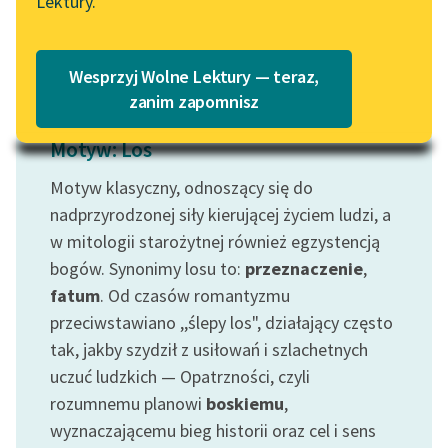
Lektury.
Czytaj więcej
Katalog
Blog
Katalog w formacie PDF
Wesprzyj Wolne Lektury — teraz,
Lektury szkolne i klasyka
zanim zapomnisz
literatury do słuchania dla
Motyw: Los
uczennic i uczniów z
niepełnosprawnościami
Motyw klasyczny, odnoszący się do
E-kolekcja lektur
nadprzyrodzonej siły kierującej życiem ludzi, a
szkolnych i literatury do
w mitologii starożytnej również egzystencją
słuchania dla uczennic i
bogów. Synonimy losu to:
przeznaczenie
,
uczniów z
fatum
. Od czasów romantyzmu
niepełnosprawnościami
przeciwstawiano ,,ślepy los", działający często
Feministyczne inspiracje.
tak, jakby szydził z usiłowań i szlachetnych
Popularyzacja
uczuć ludzkich — Opatrzności, czyli
skandynawskiej literatury
rozumnemu planowi
boskiemu
,
feministycznej
wyznaczającemu bieg historii oraz cel i sens