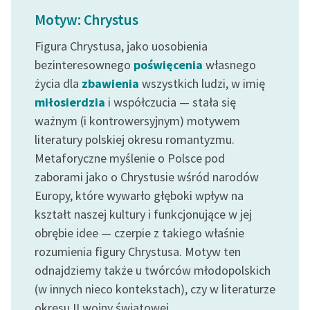
Ręce pełne poezji
Motyw: Chrystus
Kolekcje edukacyjne
Figura Chrystusa, jako uosobienia
twórców przechodzących
bezinteresownego
poświęcenia
własnego
do domeny publicznej,
życia dla
zbawienia
wszystkich ludzi, w imię
lektur szkolnych oraz
miłosierdzia
i współczucia — stała się
Starego Testamentu
ważnym (i kontrowersyjnym) motywem
Odkurzamy bohaterów
literatury polskiej okresu romantyzmu.
Szkoła Poezji Wolnych
Metaforyczne myślenie o Polsce pod
Lektur
zaborami jako o Chrystusie wśród narodów
Europy, które wywarło głęboki wpływ na
O nas
kształt naszej kultury i funkcjonujące w jej
obrębie idee — czerpie z takiego właśnie
Kontakt
rozumienia figury Chrystusa. Motyw ten
O projekcie
odnajdziemy także u twórców młodopolskich
Zespół
(w innych nieco kontekstach), czy w literaturze
okresu II wojny światowej.