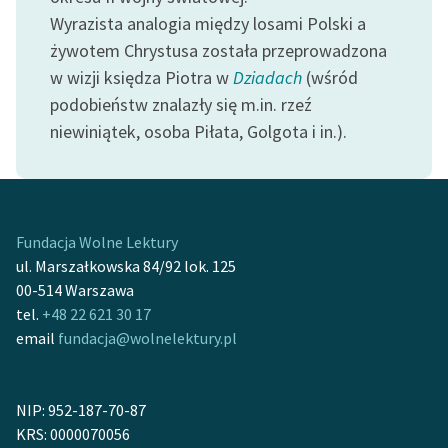
Wyrazista analogia między losami Polski a
Zasady wykorzystania
żywotem Chrystusa została przeprowadzona
Wolnych Lektur
w wizji księdza Piotra w
Dziadach
(wśród
podobieństw znalazły się m.in. rzeź
Logotypy
niewiniątek, osoba Piłata, Golgota i in.).
Materiały promocyjne
Polityka prywatności
Regulamin biblioteki
Fundacja Wolne Lektury
Dane fundacji i
ul. Marszałkowska 84/92 lok. 125
sprawozdania finansowe
00-514 Warszawa
tel.
+48 22 621 30 17
Regulamin darowizn
email
fundacja@wolnelektury.pl
Informacja o treściach
wrażliwych
NIP: 952-187-70-87
Deklaracja dostępności
KRS: 0000070056