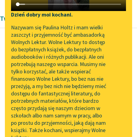
Katalog DAISY
Zgłoś brak utworu
Podkasty o książkach
Dzień dobry moi kochani.
Twórczość Andrzeja Kijowskiego
Aktualności
Narzędzia
Nazywam się Paulina Holtz i mam wielki
zaszczyt i przyjemność być ambasadorką
„Prokurator Alicja Horn”
Mapa Wolnych Lektur
Wolnych Lektur. Wolne Lektury to dostęp
do słuchania
do bezpłatnych książek, do bezpłatnych
Andrzej Kijowski
Leśmianator
audiobooków i różnych publikacji. Ale oni
Listopadowy
Byliśmy częścią AI Impact
potrzebują naszego wsparcia. Musimy nie
Przewodnik dla piszących i
wieczór
Lab
tylko korzystać, ale także wspierać
czytających
finansowo Wolne Lektury, bo bez nas nie
Zapraszamy na spotkanie
Polski mesjanizm
przeżyją, a my bez nich nie będziemy mieć
online z tłumaczkami
„imperialistyczny” jest
dostępu do fantastycznej literatury, do
literatury skandynawskiej
API
dość starej daty i
potrzebnych materiałów, które bardzo
zrodził się chyba z
Spotkanie z Katarzyną
OAI-PMH
często przydają się naszym dzieciom w
Tunkiel w Oslo
polemik doby re...
szkołach albo nam samym w pracy, albo
Widget Wolnych Lektur
po prostu do przyjemności, jaką dają nam
102. lata temu zmarł
Czytaj więcej
książki. Także kochani, wspierajmy Wolne
Przypisy
Joseph Conrad