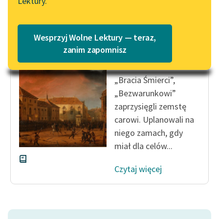
Lektury.
Katalog
Blog
Katalog w formacie PDF
Andrzej Kijowski
Wesprzyj Wolne Lektury — teraz,
Listopadowy
Lektury szkolne i klasyka
zanim zapomnisz
wieczór
literatury do słuchania dla
uczennic i uczniów z
„Bracia Śmier­ci”,
niepełnosprawnościami
„Bezwarunkowi”
E-kolekcja lektur
zaprzysięgli zemstę
szkolnych i literatury do
carowi. Uplanowali na
słuchania dla uczennic i
niego zamach, gdy
uczniów z
miał dla celów...
niepełnosprawnościami
Czytaj więcej
Feministyczne inspiracje.
Popularyzacja
skandynawskiej literatury
feministycznej