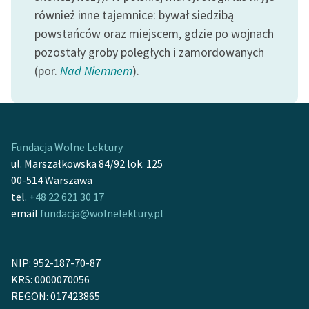
Ręce pełne poezji
również inne tajemnice: bywał siedzibą
powstańców oraz miejscem, gdzie po wojnach
Kolekcje edukacyjne
pozostały groby poległych i zamordowanych
twórców przechodzących
do domeny publicznej,
(por.
Nad Niemnem
).
lektur szkolnych oraz
Starego Testamentu
Odkurzamy bohaterów
Fundacja Wolne Lektury
Szkoła Poezji Wolnych
ul. Marszałkowska 84/92 lok. 125
Lektur
00-514 Warszawa
tel.
+48 22 621 30 17
O nas
email
fundacja@wolnelektury.pl
Kontakt
O projekcie
NIP: 952-187-70-87
KRS: 0000070056
Zespół
REGON: 017423865