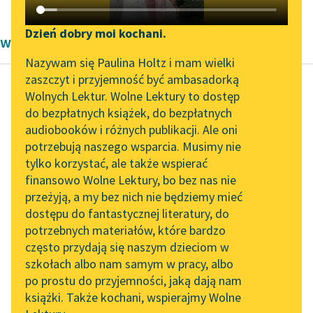
Katalog DAISY
Zgłoś brak utworu
Podkasty o książkach
Dzień dobry moi kochani.
wiersze Aleksandra Kasprzak
Aktualności
Narzędzia
Nazywam się Paulina Holtz i mam wielki
zaszczyt i przyjemność być ambasadorką
„Prokurator Alicja Horn”
Mapa Wolnych Lektur
Wolnych Lektur. Wolne Lektury to dostęp
do słuchania
do bezpłatnych książek, do bezpłatnych
Raban Nowakowskie
Leśmianator
audiobooków i różnych publikacji. Ale oni
las/manless
Byliśmy częścią AI Impact
potrzebują naszego wsparcia. Musimy nie
Przewodnik dla piszących i
Lab
tylko korzystać, ale także wspierać
czytających
kiedy umarł las
finansowo Wolne Lektury, bo bez nas nie
Zapraszamy na spotkanie
nie umiał płakać
przeżyją, a my bez nich nie będziemy mieć
online z tłumaczkami
kładł mi rękę na
dostępu do fantastycznej literatury, do
literatury skandynawskiej
API
kolanie i ściskał
potrzebnych materiałów, które bardzo
mówiłam nie...
Spotkanie z Katarzyną
OAI-PMH
często przydają się naszym dzieciom w
Tunkiel w Oslo
szkołach albo nam samym w pracy, albo
Widget Wolnych Lektur
Czytaj więcej
po prostu do przyjemności, jaką dają nam
102. lata temu zmarł
książki. Także kochani, wspierajmy Wolne
Przypisy
Joseph Conrad