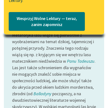
Lektury.
Katalog
Blog
Katalog w formacie PDF
Wesprzyj Wolne Lektury — teraz,
Lektury szkolne i klasyka
zanim zapomnisz
Motyw: Las
literatury do słuchania dla
Metaforyka lasu wiąże się pierwotnie z
uczennic i uczniów z
niepełnosprawnościami
wyobrażeniami na temat dzikiej, tajemniczej i
potężnej przyrody. Znaczenia tego rodzaju
E-kolekcja lektur
wiążą się np. z kryjącym się we wnętrzu lasu
szkolnych i literatury do
matecznikiem niedźwiedzia w
Panu Tadeuszu
.
słuchania dla uczennic i
Las jest także schronieniem dla wygnańców
uczniów z
nie mogących znaleźć sobie miejsca w
niepełnosprawnościami
społeczności ludzkiej, ale może służyć także
Feministyczne inspiracje.
do ukrycia przed okiem ludzkim morderstwa,
Popularyzacja
zbrodni (od
Balladyny
począwszy, a na
skandynawskiej literatury
dwudziestowiecznej literaturze wojennej
feministycznej
skończywszy). W polskiej martyrologii las kryje