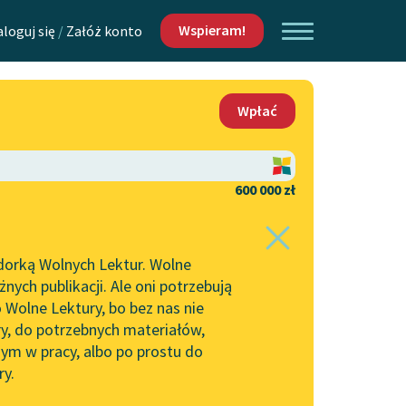
Wspieram!
aloguj się
/
Załóż konto
O nas
Wpłać
Lektur
Kontakt
O projekcie
600 000 zł
 piszących i
Zespół
dorką Wolnych Lektur. Wolne
Zasady wykorzystania
ych publikacji. Ale oni potrzebują
Wolnych Lektur
 Wolne Lektury, bo bez nas nie
Logotypy
ry, do potrzebnych materiałów,
ym w pracy, albo po prostu do
h Lektur
Materiały promocyjne
ry.
Polityka prywatności