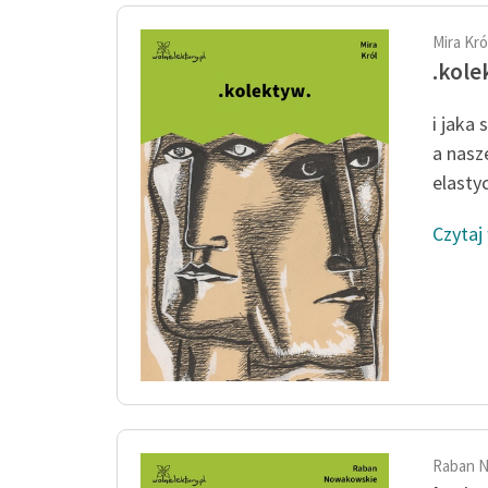
Mira Kró
.kole
i jaka
a nasz
elastyc
Czytaj
Raban 