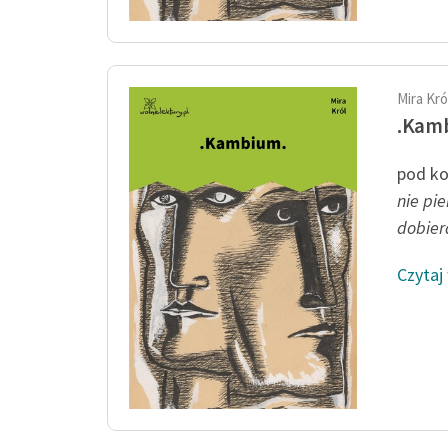
Mira Kró
.Kam
pod ko
nie pi
dobiera
Czytaj