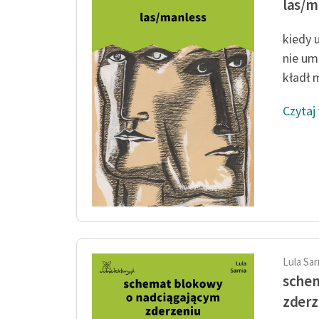
las/m
kiedy 
nie um
kładł m
Czytaj
Lula Sar
sche
zderz