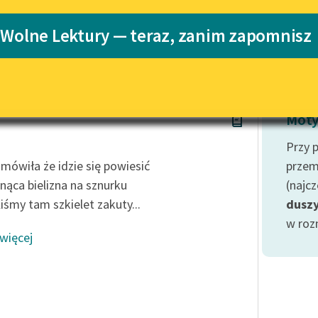
Katalog
 Wolne Lektury — teraz, zanim zapomnisz
Katalog w for
Lektury szkolne i klasyka
literatury do słuchania dla
uczennic i uczniów z
niepełnosprawnościami
 Dłubała
E-kolekcja lektur szkolnych i
Moty
literatury do słuchania dla
uczennic i uczniów z
Przy 
niepełnosprawnościami
ówiła że idzie się powiesić
przem
Feministyczne inspiracje.
hnąca bielizna na sznurku
(najc
Popularyzacja skandynawskiej
liśmy tam szkielet zakuty...
dusz
literatury feministycznej
w roz
 więcej
Ręce pełne poezji
Kolekcje edukacyjne twórców
przechodzących do domeny
publicznej, lektur szkolnych
oraz Starego Testamentu