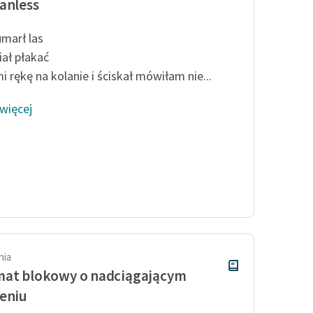
anless
umarł las
iał płakać
i rękę na kolanie i ściskał mówiłam nie...
 więcej
nia
mat blokowy o nadciągającym
eniu