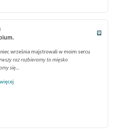
Odkurzamy bohaterów
Szkoła Poezji Wolnych Lektur
l
bium.
niec września majstrowali w moim sercu
erwszy raz rozbieramy to mięsko
my się...
 więcej