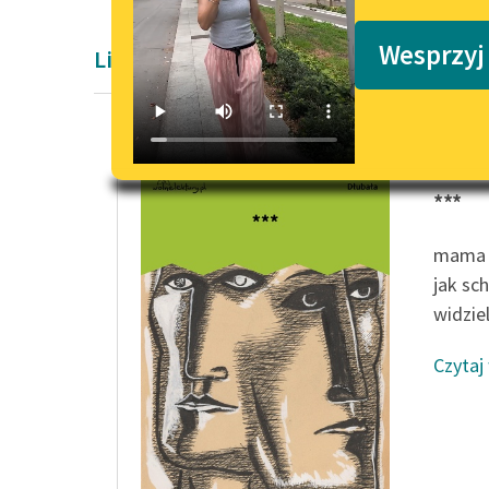
Podkasty o książkach
Wesprzyj
Liryka Aleksandra Kasprzak
Bartosz
***
mama m
jak sc
widzie
Czytaj