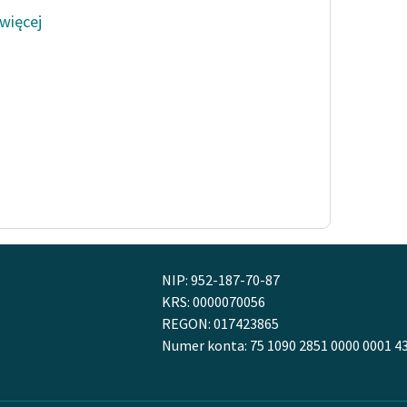
 więcej
NIP: 952-187-70-87
KRS: 0000070056
REGON: 017423865
Numer konta: 75 1090 2851 0000 0001 4