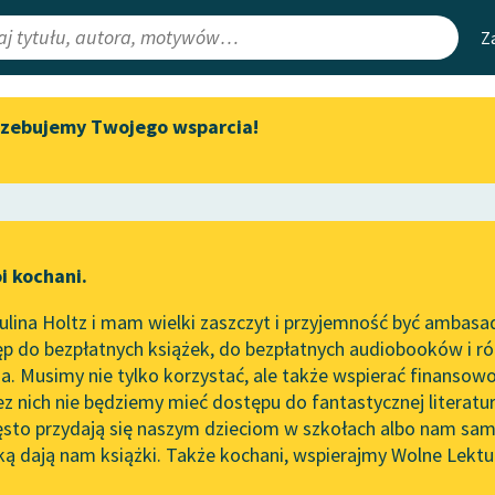
Z
rzebujemy Twojego wsparcia!
Aktualności
Narzędzia
e Lektury
„Prokurator Alicja Horn” do
Mapa Wolnych 
słuchania
irmami
Leśmianator
Byliśmy częścią AI Impact Lab
ewsletter
Przewodnik dla
i kochani.
Zapraszamy na spotkanie
czytających
online z tłumaczkami
lina Holtz i mam wielki zaszczyt i przyjemność być ambasa
literatury skandynawskiej
p do bezpłatnych książek, do bezpłatnych audiobooków i różn
API
Spotkanie z Katarzyną Tunkiel
. Musimy nie tylko korzystać, ale także wspierać finansowo
ce redakcyjne
w Oslo
OAI-PMH
ez nich nie będziemy mieć dostępu do fantastycznej literatu
ęsto przydają się naszym dzieciom w szkołach albo nam sam
102. lata temu zmarł Joseph
Widget Wolnyc
Conrad
ką dają nam książki. Także kochani, wspierajmy Wolne Lektu
oru
ndra Kasprzak
✖
Liryka
✖
Przypisy
Blog