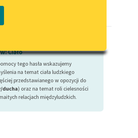
Regulamin biblioteki
macie PDF
Dane fundacji i sprawozdania
finansowe
Regulamin darowizn
Informacja o treściach
w: Ciało
wrażliwych
pomocy tego hasła wskazujemy
Deklaracja dostępności
yślenia na temat ciała ludzkiego
zęściej przedstawianego w opozycji do
y/ducha
) oraz na temat roli cielesności
maitych relacjach międzyludzkich.