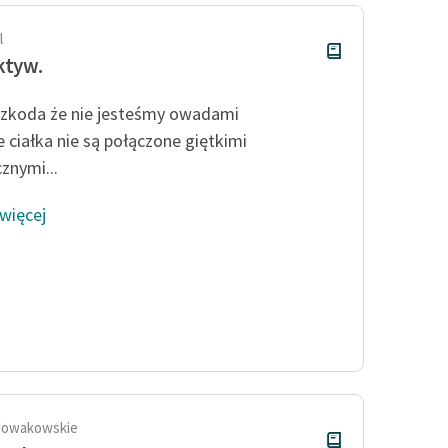
l
ktyw.
 szkoda że nie jesteśmy owadami
e ciałka nie są połączone giętkimi
znymi...
 więcej
Nowakowskie